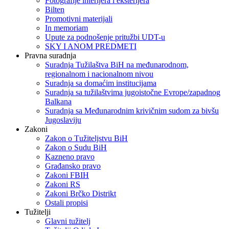
Fotografije interijera i eksterijera
Bilten
Promotivni materijali
In memoriam
Upute za podnošenje pritužbi UDT-u
SKY I ANOM PREDMETI
Pravna suradnja
Suradnja Tužilaštva BiH na međunarodnom,
regionalnom i nacionalnom nivou
Suradnja sa domaćim institucijama
Suradnja sa tužilaštvima jugoistočne Evrope/zapadnog
Balkana
Suradnja sa Međunarodnim krivičnim sudom za bivšu
Jugoslaviju
Zakoni
Zakon o Тužiteljstvu BiH
Zakon o Sudu BiH
Kazneno pravo
Građansko pravo
Zakoni FBIH
Zakoni RS
Zakoni Brčko Distrikt
Ostali propisi
Tužitelji
Glavni tužitelj