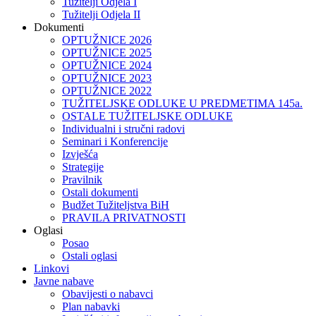
Tužitelji Odjela I
Tužitelji Odjela II
Dokumenti
OPTUŽNICE 2026
OPTUŽNICE 2025
OPTUŽNICE 2024
OPTUŽNICE 2023
OPTUŽNICE 2022
TUŽITELJSKE ODLUKE U PREDMETIMA 145a.
OSTALE TUŽITELJSKE ODLUKE
Individualni i stručni radovi
Seminari i Konferencije
Izvješća
Strategije
Pravilnik
Ostali dokumenti
Budžet Tužiteljstva BiH
PRAVILA PRIVATNOSTI
Oglasi
Posao
Ostali oglasi
Linkovi
Javne nabave
Obavijesti o nabavci
Plan nabavki