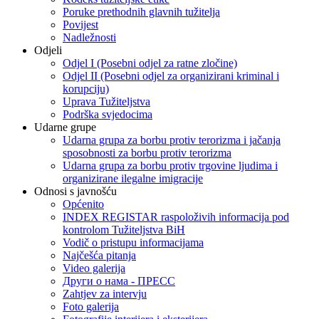
Poruke prethodnih glavnih tužitelja
Povijest
Nadležnosti
Odjeli
Odjel I (Posebni odjel za ratne zločine)
Odjel II (Posebni odjel za organizirani kriminal i
korupciju)
Uprava Tužiteljstva
Podrška svjedocima
Udarne grupe
Udarna grupa za borbu protiv terorizma i jačanja
sposobnosti za borbu protiv terorizma
Udarna grupa za borbu protiv trgovine ljudima i
organizirane ilegalne imigracije
Odnosi s javnošću
Općenito
INDEX REGISTAR raspoloživih informacija pod
kontrolom Tužiteljstva BiH
Vodič o pristupu informacijama
Najčešća pitanja
Video galerija
Други о нама - ПРЕСC
Zahtjev za intervju
Foto galerija