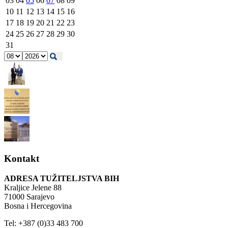
03
04
05
06
07
08
09
10
11
12
13
14
15
16
17
18
19
20
21
22
23
24
25
26
27
28
29
30
31
Kontakt
ADRESA TUŽITELJSTVA BIH
Kraljice Jelene 88
71000 Sarajevo
Bosna i Hercegovina
Tel: +387 (0)33 483 700