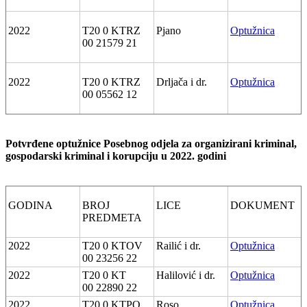
2022
T20 0 KTRZ
Pjano
Optužnica
00 21579 21
2022
T20 0 KTRZ
Drljača i dr.
Optužnica
00 05562 12
Potvrđene optužnice Posebnog odjela za organizirani kriminal,
gospodarski kriminal i korupciju u 2022. godini
GODINA
BROJ
LICE
DOKUMENT
PREDMETA
2022
T20 0 KTOV
Railić i dr.
Optužnica
00 23256 22
2022
T20 0 KT
Halilović i dr.
Optužnica
00 22890 22
2022
T20 0 KTPO
Roso
Optužnica