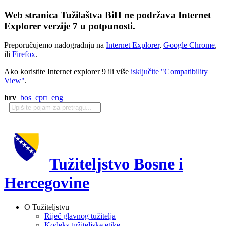
Web stranica Tužilaštva BiH ne podržava Internet
Explorer verzije 7 u potpunosti.
Preporučujemo nadogradnju na
Internet Explorer
,
Google Chrome
,
ili
Firefox
.
Ako koristite Internet explorer 9 ili više
isključite "Compatibility
View"
.
hrv
bos
срп
eng
Tužiteljstvo Bosne i
Hercegovine
O Tužiteljstvu
Riječ glavnog tužitelja
Kodeks tužiteljske etike