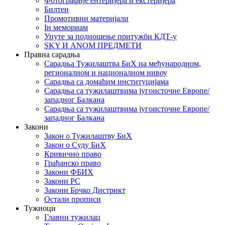
Фотографије ентеријера и екстеријера
Билтен
Промотивни материјали
Iн мемориам
Упуте за подношење притужби КДТ-у
SKY И ANOM ПРЕДМЕТИ
Правна сарадња
Сарадња Тужилаштва БиХ на међународном,
регионалном и националном нивоу
Сарадња са домаћим институцијама
Сарадња са тужилаштвима југоисточне Европе/
западног Балкана
Сарадња са тужилаштвима југоисточне Европе/
западног Балкана
Закони
Закон о Тужилаштву БиХ
Закон о Суду БиХ
Кривично право
Грађанско право
Закони ФБИХ
Закони РС
Закони Брчко Дистрикт
Остали прописи
Тужиоци
Главни тужилац