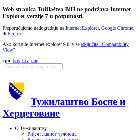
Web stranica Tužilaštva BiH ne podržava Internet
Explorer verzije 7 u potpunosti.
Preporučujemo nadogradnju na
Internet Explorer
,
Google Chrome
,
ili
Firefox
.
Ako koristite Internet explorer 9 ili više
isključite "Compatibility
View"
.
срп
bos
hrv
eng
Тужилаштво Босне и
Херцеговине
О Тужилаштву
Ријеч главног тужиоца
Кодекс тужилачке етике