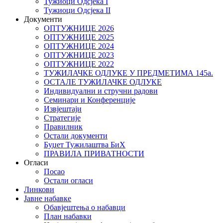
Тужиоци Oдсјекa I
Тужиоци Oдсјекa II
Документи
ОПТУЖНИЦЕ 2026
ОПТУЖНИЦЕ 2025
ОПТУЖНИЦЕ 2024
ОПТУЖНИЦЕ 2023
ОПТУЖНИЦЕ 2022
ТУЖИЛАЧКЕ ОДЛУКЕ У ПРЕДМЕТИМА 145а.
ОСТАЛЕ ТУЖИЛАЧКЕ ОДЛУКЕ
Индивидуални и стручни радови
Семинари и Конференције
Извјештаји
Стратегије
Правилник
Остали документи
Буџет Тужилаштва БиХ
ПРАВИЛА ПРИВАТНОСТИ
Огласи
Посао
Остали огласи
Линкови
Јавне набавке
Обавјештења о набавци
План набавки