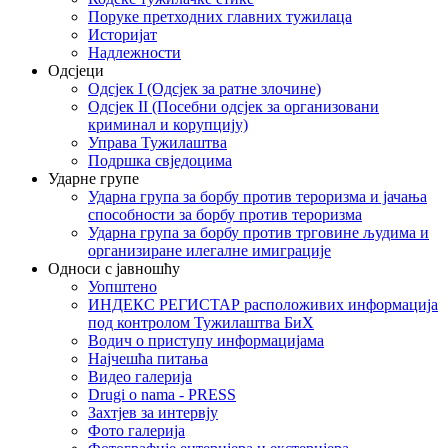
Поруке претходних главних тужилаца
Историјат
Надлежности
Одсјеци
Одсјек I (Одсјек за ратне злочине)
Одсјек II (Посебни одсјек за организовани
криминал и корупцију)
Управа Тужилаштва
Подршка свједоцима
Ударне групе
Ударна група за борбу против тероризма и јачања
способности за борбу против тероризма
Ударна група за борбу против трговине људима и
организиране илегалне имиграције
Односи с јавношћу
Уопштено
ИНДЕКС РЕГИСТАР расположивих информација
под контролом Тужилаштва БиХ
Водич о приступу информацијама
Најчешћа питања
Видео галерија
Drugi o nama - PRESS
Захтјев за интервју
Фото галерија