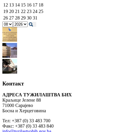
12
13
14
15
16
17
18
19
20
21
22
23
24
25
26
27
28
29
30
31
Контакт
АДРЕСА ТУЖИЛАШТВА БИХ
Краљице Јелене 88
71000 Сарајево
Босна и Херцеговина
Тел: +387 (0) 33 483 700
Факс: +387 (0) 33 483 840
info@tuzilastvobih.gov.ba