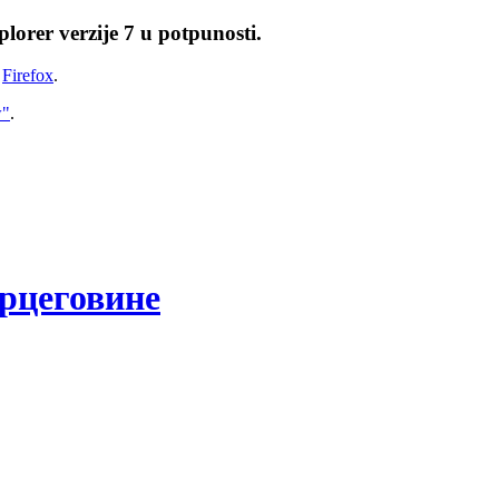
lorer verzije 7 u potpunosti.
i
Firefox
.
w"
.
рцеговине