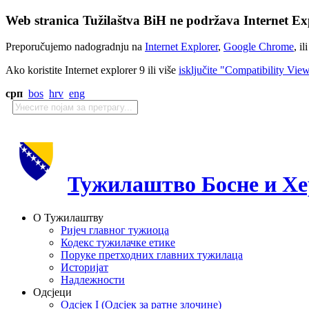
Web stranica Tužilaštva BiH ne podržava Internet Exp
Preporučujemo nadogradnju na
Internet Explorer
,
Google Chrome
, il
Ako koristite Internet explorer 9 ili više
isključite "Compatibility Vie
срп
bos
hrv
eng
Тужилаштво Босне и Хе
О Тужилаштву
Ријеч главног тужиоца
Кодекс тужилачке етике
Поруке претходних главних тужилаца
Историјат
Надлежности
Одсјеци
Одсјек I (Одсјек за ратне злочине)