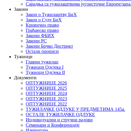
Сарадња са тужилаштвима југоисточне Европе/запа
Закони
Закон о Тужилаштву БиХ
Закон о Суду БиХ
Кривично право
Грађанско право
Закони ФБИХ
Закони РС
Закони Брчко Дистрикт
Остали прописи
Тужиоци
Главни тужилац
Тужиоци Oдсјекa I
Тужиоци Oдсјекa II
Документи
ОПТУЖНИЦЕ 2026
ОПТУЖНИЦЕ 2025
ОПТУЖНИЦЕ 2024
ОПТУЖНИЦЕ 2023
ОПТУЖНИЦЕ 2022
ТУЖИЛАЧКЕ ОДЛУКЕ У ПРЕДМЕТИМА 145а.
ОСТАЛЕ ТУЖИЛАЧКЕ ОДЛУКЕ
Индивидуални и стручни радови
Семинари и Конференције
Извјештаји