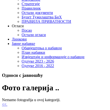
Стратегије
Правилник
Остали документи
Буџет Тужилаштва БиХ
ПРАВИЛА ПРИВАТНОСТИ
Огласи
Посао
Остали огласи
Линкови
Јавне набавке
Обавјештења о набавци
План набавки
Извјештаји и информације о набавци
Одлуке 2023 - 2026
Одлуке 2016 - 2022
Односи с јавношћу
Фото галерија ..
Nemamo fotografija u ovoj kategoriji.
<<