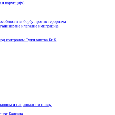
л и корупцију)
пособности за борбу против тероризма
рганизиране илегалне имиграције
од контролом Тужилаштва БиХ
налном и националном нивоу
дног Балкана