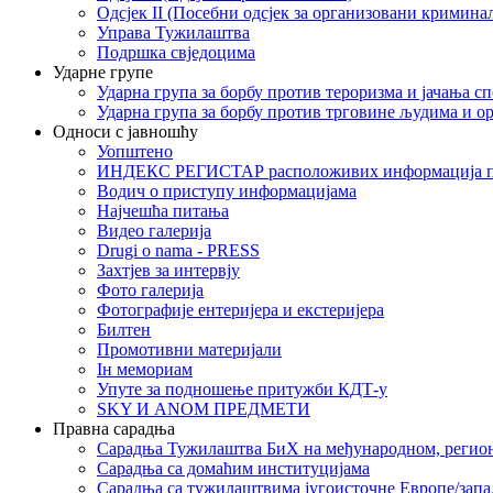
Одсјек II (Посебни одсјек за организовани кримина
Управа Тужилаштва
Подршка свједоцима
Ударне групе
Ударна група за борбу против тероризма и јачања с
Ударна група за борбу против трговине људима и о
Односи с јавношћу
Уопштено
ИНДЕКС РЕГИСТАР расположивих информација п
Водич о приступу информацијама
Најчешћа питања
Видео галерија
Drugi o nama - PRESS
Захтјев за интервју
Фото галерија
Фотографије ентеријера и екстеријера
Билтен
Промотивни материјали
Iн мемориам
Упуте за подношење притужби КДТ-у
SKY И ANOM ПРЕДМЕТИ
Правна сарадња
Сарадња Тужилаштва БиХ на међународном, регио
Сарадња са домаћим институцијама
Сарадња са тужилаштвима југоисточне Европе/запа