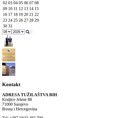
02
03
04
05
06
07
08
09
10
11
12
13
14
15
16
17
18
19
20
21
22
23
24
25
26
27
28
29
30
31
Kontakt
ADRESA TUŽILAŠTVA BIH
Kraljice Jelene 88
71000 Sarajevo
Bosna i Hercegovina
Tel: +387 (0)33 483 700