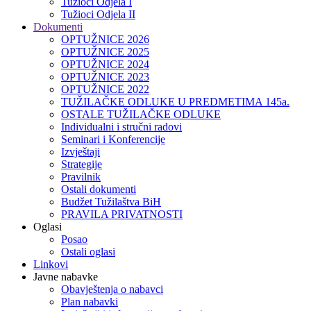
Tužioci Odjela I
Tužioci Odjela II
Dokumenti
OPTUŽNICE 2026
OPTUŽNICE 2025
OPTUŽNICE 2024
OPTUŽNICE 2023
OPTUŽNICE 2022
TUŽILAČKE ODLUKE U PREDMETIMA 145a.
OSTALE TUŽILAČKE ODLUKE
Individualni i stručni radovi
Seminari i Konferencije
Izvještaji
Strategije
Pravilnik
Ostali dokumenti
Budžet Tužilaštva BiH
PRAVILA PRIVATNOSTI
Oglasi
Posao
Ostali oglasi
Linkovi
Javne nabavke
Obavještenja o nabavci
Plan nabavki