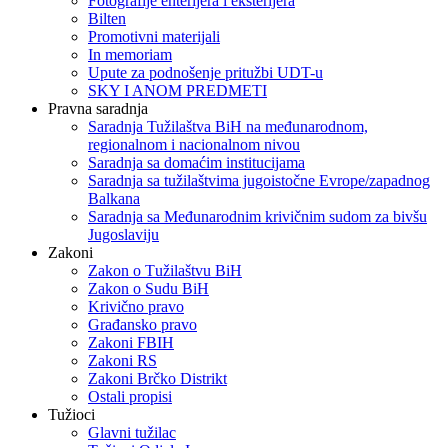
Fotografije enterijera i eksterijera
Bilten
Promotivni materijali
In memoriam
Upute za podnošenje pritužbi UDT-u
SKY I ANOM PREDMETI
Pravna saradnja
Saradnja Tužilaštva BiH na međunarodnom,
regionalnom i nacionalnom nivou
Saradnja sa domaćim institucijama
Saradnja sa tužilaštvima jugoistočne Evrope/zapadnog
Balkana
Saradnja sa Međunarodnim krivičnim sudom za bivšu
Jugoslaviju
Zakoni
Zakon o Тužilaštvu BiH
Zakon o Sudu BiH
Krivično pravo
Građansko pravo
Zakoni FBIH
Zakoni RS
Zakoni Brčko Distrikt
Ostali propisi
Tužioci
Glavni tužilac