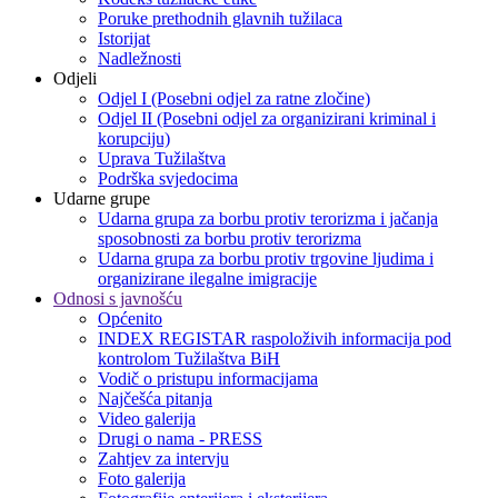
Poruke prethodnih glavnih tužilaca
Istorijat
Nadležnosti
Odjeli
Odjel I (Posebni odjel za ratne zločine)
Odjel II (Posebni odjel za organizirani kriminal i
korupciju)
Uprava Tužilaštva
Podrška svjedocima
Udarne grupe
Udarna grupa za borbu protiv terorizma i jačanja
sposobnosti za borbu protiv terorizma
Udarna grupa za borbu protiv trgovine ljudima i
organizirane ilegalne imigracije
Odnosi s javnošću
Općenito
INDEX REGISTAR raspoloživih informacija pod
kontrolom Tužilaštva BiH
Vodič o pristupu informacijama
Najčešća pitanja
Video galerija
Drugi o nama - PRESS
Zahtjev za intervju
Foto galerija