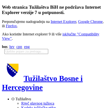
Web stranica Tužilaštva BiH ne podržava Internet
Explorer verzije 7 u potpunosti.
Preporučujemo nadogradnju na
Internet Explorer
,
Google Chrome
,
ili
Firefox
.
Ako koristite Internet explorer 9 ili više
isključite "Compatibility
View"
.
bos
hrv
срп
eng
Tužilaštvo Bosne i
Hercegovine
O Tužilaštvu
Riječ glavnog tužioca
Kodeks tužilačke etike