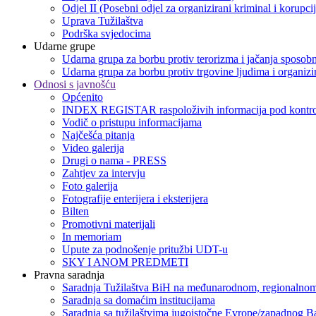
Odjel II (Posebni odjel za organizirani kriminal i korupci
Uprava Tužilaštva
Podrška svjedocima
Udarne grupe
Udarna grupa za borbu protiv terorizma i jačanja sposobn
Udarna grupa za borbu protiv trgovine ljudima i organizir
Odnosi s javnošću
Općenito
INDEX REGISTAR raspoloživih informacija pod kontro
Vodič o pristupu informacijama
Najčešća pitanja
Video galerija
Drugi o nama - PRESS
Zahtjev za intervju
Foto galerija
Fotografije enterijera i eksterijera
Bilten
Promotivni materijali
In memoriam
Upute za podnošenje pritužbi UDT-u
SKY I ANOM PREDMETI
Pravna saradnja
Saradnja Tužilaštva BiH na međunarodnom, regionalnom
Saradnja sa domaćim institucijama
Saradnja sa tužilaštvima jugoistočne Evrope/zapadnog B