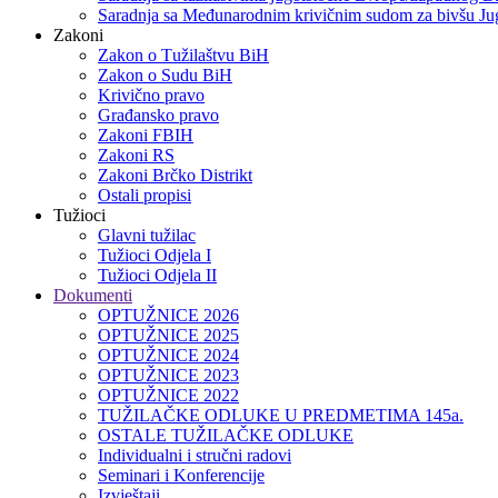
Saradnja sa Međunarodnim krivičnim sudom za bivšu Jug
Zakoni
Zakon o Тužilaštvu BiH
Zakon o Sudu BiH
Krivično pravo
Građansko pravo
Zakoni FBIH
Zakoni RS
Zakoni Brčko Distrikt
Ostali propisi
Tužioci
Glavni tužilac
Tužioci Odjela I
Tužioci Odjela II
Dokumenti
OPTUŽNICE 2026
OPTUŽNICE 2025
OPTUŽNICE 2024
OPTUŽNICE 2023
OPTUŽNICE 2022
TUŽILAČKE ODLUKE U PREDMETIMA 145a.
OSTALE TUŽILAČKE ODLUKE
Individualni i stručni radovi
Seminari i Konferencije
Izvještaji