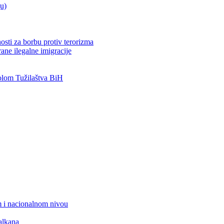
ju)
osti za borbu protiv terorizma
ane ilegalne imigracije
lom Tužilaštva BiH
 i nacionalnom nivou
alkana