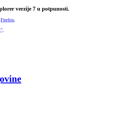
lorer verzije 7 u potpunosti.
i
Firefox
.
w"
.
govine