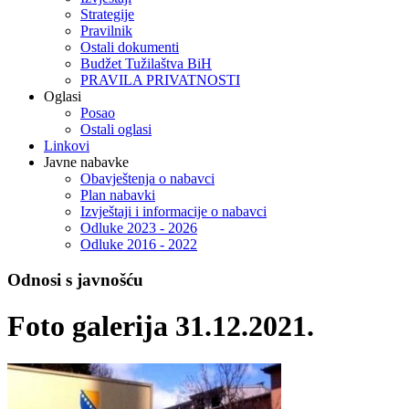
Strategije
Pravilnik
Ostali dokumenti
Budžet Tužilaštva BiH
PRAVILA PRIVATNOSTI
Oglasi
Posao
Ostali oglasi
Linkovi
Javne nabavke
Obavještenja o nabavci
Plan nabavki
Izvještaji i informacije o nabavci
Odluke 2023 - 2026
Odluke 2016 - 2022
Odnosi s javnošću
Foto galerija 31.12.2021.