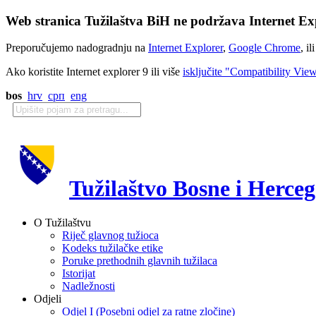
Web stranica Tužilaštva BiH ne podržava Internet Exp
Preporučujemo nadogradnju na
Internet Explorer
,
Google Chrome
, il
Ako koristite Internet explorer 9 ili više
isključite "Compatibility Vie
bos
hrv
срп
eng
Tužilaštvo Bosne i Herce
O Tužilaštvu
Riječ glavnog tužioca
Kodeks tužilačke etike
Poruke prethodnih glavnih tužilaca
Istorijat
Nadležnosti
Odjeli
Odjel I (Posebni odjel za ratne zločine)