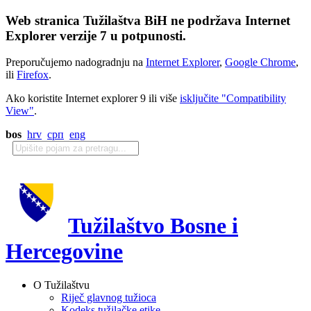
Web stranica Tužilaštva BiH ne podržava Internet
Explorer verzije 7 u potpunosti.
Preporučujemo nadogradnju na
Internet Explorer
,
Google Chrome
,
ili
Firefox
.
Ako koristite Internet explorer 9 ili više
isključite "Compatibility
View"
.
bos
hrv
срп
eng
Tužilaštvo Bosne i
Hercegovine
O Tužilaštvu
Riječ glavnog tužioca
Kodeks tužilačke etike