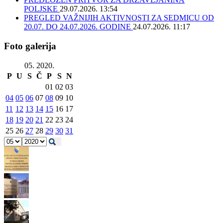
POLJSKE
29.07.2026. 13:54
PREGLED VAŽNIJIH AKTIVNOSTI ZA SEDMICU OD
20.07. DO 24.07.2026. GODINE
24.07.2026. 11:17
Foto galerija
05. 2020.
P
U
S
Č
P
S
N
01
02
03
04
05
06
07
08
09
10
11
12
13
14
15
16
17
18
19
20
21
22
23
24
25
26
27
28
29
30
31