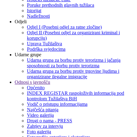
Poruke prethodnih glavnih tužilaca
Istorijat
Nadležnosti
Odjeli
Odjel I (Posebni odjel za ratne zločine)
Odjel II (Posebni odjel za organizirani kriminal i
korupciju)
Uprava Tužilaštva
Podrška svjedocima
Udarne grupe
Udarna grupa za borbu protiv terorizma i jačanja
sposobnosti za borbu protiv terorizma
Udarna grupa za borbu protiv trgovine ljudima i
organizirane ilegalne imigracije
Odnosi s javnošću
Općenito
INDEX REGISTAR raspoloživih informacija pod
kontrolom Tužilaštva BiH
Vodič o pristupu informacijama
Najčešća pitanja
Video galerija
Drugi o nama - PRESS
Zahtjev za intervju
Foto galerija