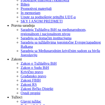
Fotografije enterijera i eksterijera
Bilten
Promotivni materijali
In memoriam
Upute za podnošenje pritužbi UDT-u
SKY I ANOM PREDMETI
Pravna saradnja
Saradnja Tužilaštva BiH na međunarodnom,
regionalnom i nacionalnom nivou
Saradnja sa domaćim institucijama
Saradnja sa tužilaštvima jugoistočne Evrope/zapadnog
Balkana
Saradnja sa Međunarodnim krivičnim sudom za bivšu
Jugoslaviju
Zakoni
Zakon o Тužilaštvu BiH
Zakon o Sudu BiH
Krivično pravo
Građansko pravo
Zakoni FBIH
Zakoni RS
Zakoni Brčko Distrikt
Ostali propisi
Tužioci
Glavni tužilac