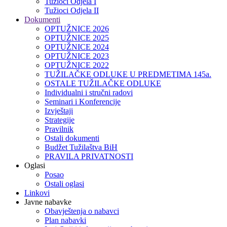
Tužioci Odjela I
Tužioci Odjela II
Dokumenti
OPTUŽNICE 2026
OPTUŽNICE 2025
OPTUŽNICE 2024
OPTUŽNICE 2023
OPTUŽNICE 2022
TUŽILAČKE ODLUKE U PREDMETIMA 145a.
OSTALE TUŽILAČKE ODLUKE
Individualni i stručni radovi
Seminari i Konferencije
Izvještaji
Strategije
Pravilnik
Ostali dokumenti
Budžet Tužilaštva BiH
PRAVILA PRIVATNOSTI
Oglasi
Posao
Ostali oglasi
Linkovi
Javne nabavke
Obavještenja o nabavci
Plan nabavki