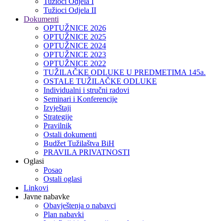
Tužioci Odjela I
Tužioci Odjela II
Dokumenti
OPTUŽNICE 2026
OPTUŽNICE 2025
OPTUŽNICE 2024
OPTUŽNICE 2023
OPTUŽNICE 2022
TUŽILAČKE ODLUKE U PREDMETIMA 145a.
OSTALE TUŽILAČKE ODLUKE
Individualni i stručni radovi
Seminari i Konferencije
Izvještaji
Strategije
Pravilnik
Ostali dokumenti
Budžet Tužilaštva BiH
PRAVILA PRIVATNOSTI
Oglasi
Posao
Ostali oglasi
Linkovi
Javne nabavke
Obavještenja o nabavci
Plan nabavki