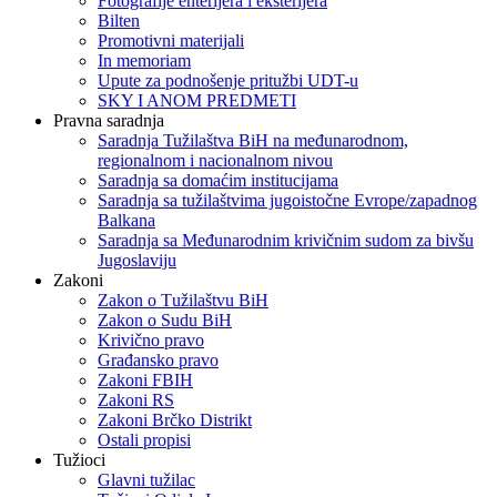
Fotografije enterijera i eksterijera
Bilten
Promotivni materijali
In memoriam
Upute za podnošenje pritužbi UDT-u
SKY I ANOM PREDMETI
Pravna saradnja
Saradnja Tužilaštva BiH na međunarodnom,
regionalnom i nacionalnom nivou
Saradnja sa domaćim institucijama
Saradnja sa tužilaštvima jugoistočne Evrope/zapadnog
Balkana
Saradnja sa Međunarodnim krivičnim sudom za bivšu
Jugoslaviju
Zakoni
Zakon o Тužilaštvu BiH
Zakon o Sudu BiH
Krivično pravo
Građansko pravo
Zakoni FBIH
Zakoni RS
Zakoni Brčko Distrikt
Ostali propisi
Tužioci
Glavni tužilac