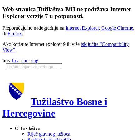
Web stranica Tužilaštva BiH ne podržava Internet
Explorer verzije 7 u potpunosti.
Preporučujemo nadogradnju na
Internet Explorer
,
Google Chrome
,
ili
Firefox
.
Ako koristite Internet explorer 9 ili više
isključite "Compatibility
View"
.
bos
hrv
срп
eng
Tužilaštvo Bosne i
Hercegovine
O Tužilaštvu
Riječ glavnog tužioca
Kodeks tužilačke etike