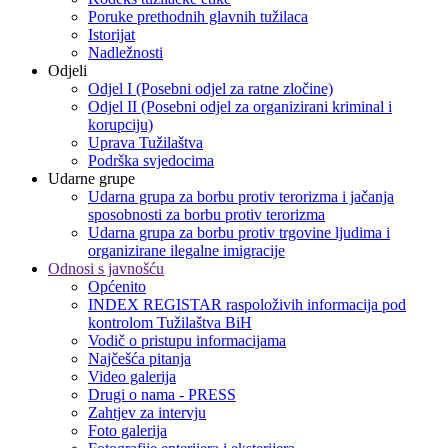
Poruke prethodnih glavnih tužilaca
Istorijat
Nadležnosti
Odjeli
Odjel I (Posebni odjel za ratne zločine)
Odjel II (Posebni odjel za organizirani kriminal i
korupciju)
Uprava Tužilaštva
Podrška svjedocima
Udarne grupe
Udarna grupa za borbu protiv terorizma i jačanja
sposobnosti za borbu protiv terorizma
Udarna grupa za borbu protiv trgovine ljudima i
organizirane ilegalne imigracije
Odnosi s javnošću
Općenito
INDEX REGISTAR raspoloživih informacija pod
kontrolom Tužilaštva BiH
Vodič o pristupu informacijama
Najčešća pitanja
Video galerija
Drugi o nama - PRESS
Zahtjev za intervju
Foto galerija