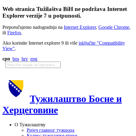
Web stranica Tužilaštva BiH ne podržava Internet
Explorer verzije 7 u potpunosti.
Preporučujemo nadogradnju na
Internet Explorer
,
Google Chrome
,
ili
Firefox
.
Ako koristite Internet explorer 9 ili više
isključite "Compatibility
View"
.
срп
bos
hrv
eng
Тужилаштво Босне и
Херцеговине
О Тужилаштву
Ријеч главног тужиоца
Кодекс тужилачке етике