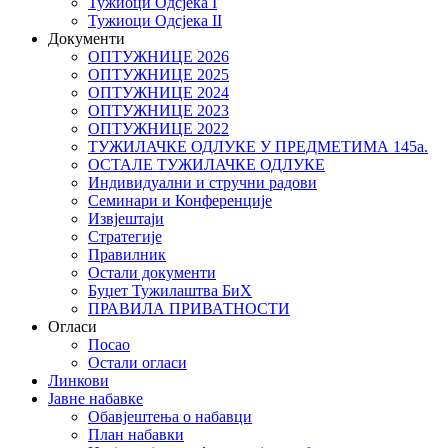
Тужиоци Oдсјекa I
Тужиоци Oдсјекa II
Документи
ОПТУЖНИЦЕ 2026
ОПТУЖНИЦЕ 2025
ОПТУЖНИЦЕ 2024
ОПТУЖНИЦЕ 2023
ОПТУЖНИЦЕ 2022
ТУЖИЛАЧКЕ ОДЛУКЕ У ПРЕДМЕТИМА 145а.
ОСТАЛЕ ТУЖИЛАЧКЕ ОДЛУКЕ
Индивидуални и стручни радови
Семинари и Конференције
Извјештаји
Стратегије
Правилник
Остали документи
Буџет Тужилаштва БиХ
ПРАВИЛА ПРИВАТНОСТИ
Огласи
Посао
Остали огласи
Линкови
Јавне набавке
Обавјештења о набавци
План набавки