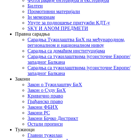
Фотографије ентеријера и екстеријера
Билтен
Промотивни материјали
Iн мемориам
Упуте за подношење притужби КДТ-у
SKY И ANOM ПРЕДМЕТИ
Правна сарадња
Сарадња Тужилаштва БиХ на међународном,
регионалном и националном нивоу
Сарадња са домаћим институцијама
Сарадња са тужилаштвима југоисточне Европе/
западног Балкана
Сарадња са тужилаштвима југоисточне Европе/
западног Балкана
Закони
Закон о Тужилаштву БиХ
Закон о Суду БиХ
Кривично право
Грађанско право
Закони ФБИХ
Закони РС
Закони Брчко Дистрикт
Остали прописи
Тужиоци
Главни тужилац