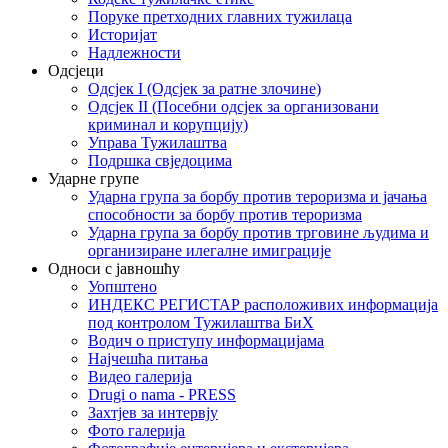
Поруке претходних главних тужилаца
Историјат
Надлежности
Одсјеци
Одсјек I (Одсјек за ратне злочине)
Одсјек II (Посебни одсјек за организовани
криминал и корупцију)
Управа Тужилаштва
Подршка свједоцима
Ударне групе
Ударна група за борбу против тероризма и јачања
способности за борбу против тероризма
Ударна група за борбу против трговине људима и
организиране илегалне имиграције
Односи с јавношћу
Уопштено
ИНДЕКС РЕГИСТАР расположивих информација
под контролом Тужилаштва БиХ
Водич о приступу информацијама
Најчешћа питања
Видео галерија
Drugi o nama - PRESS
Захтјев за интервју
Фото галерија