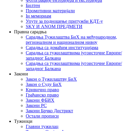
Фотографије ентеријера и екстеријера
Билтен
Промотивни материјали
Iн мемориам
Упуте за подношење притужби КДТ-у
SKY И ANOM ПРЕДМЕТИ
Правна сарадња
Сарадња Тужилаштва БиХ на међународном,
регионалном и националном нивоу
Сарадња са домаћим институцијама
Сарадња са тужилаштвима југоисточне Европе/
западног Балкана
Сарадња са тужилаштвима југоисточне Европе/
западног Балкана
Закони
Закон о Тужилаштву БиХ
Закон о Суду БиХ
Кривично право
Грађанско право
Закони ФБИХ
Закони РС
Закони Брчко Дистрикт
Остали прописи
Тужиоци
Главни тужилац