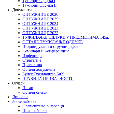
Тужиоци Oдсјекa I
Тужиоци Oдсјекa II
Документи
ОПТУЖНИЦЕ 2026
ОПТУЖНИЦЕ 2025
ОПТУЖНИЦЕ 2024
ОПТУЖНИЦЕ 2023
ОПТУЖНИЦЕ 2022
ТУЖИЛАЧКЕ ОДЛУКЕ У ПРЕДМЕТИМА 145а.
ОСТАЛЕ ТУЖИЛАЧКЕ ОДЛУКЕ
Индивидуални и стручни радови
Семинари и Конференције
Извјештаји
Стратегије
Правилник
Остали документи
Буџет Тужилаштва БиХ
ПРАВИЛА ПРИВАТНОСТИ
Огласи
Посао
Остали огласи
Линкови
Јавне набавке
Обавјештења о набавци
План набавки