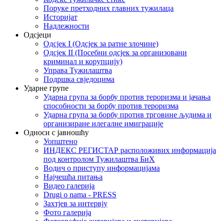
Поруке претходних главних тужилаца
Историјат
Надлежности
Одсјеци
Одсјек I (Одсјек за ратне злочине)
Одсјек II (Посебни одсјек за организовани
криминал и корупцију)
Управа Тужилаштва
Подршка свједоцима
Ударне групе
Ударна група за борбу против тероризма и јачања
способности за борбу против тероризма
Ударна група за борбу против трговине људима и
организиране илегалне имиграције
Односи с јавношћу
Уопштено
ИНДЕКС РЕГИСТАР расположивих информација
под контролом Тужилаштва БиХ
Водич о приступу информацијама
Најчешћа питања
Видео галерија
Drugi o nama - PRESS
Захтјев за интервју
Фото галерија