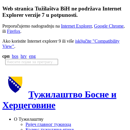
Web stranica Tužilaštva BiH ne podržava Internet
Explorer verzije 7 u potpunosti.
Preporučujemo nadogradnju na
Internet Explorer
,
Google Chrome
,
ili
Firefox
.
Ako koristite Internet explorer 9 ili više
isključite "Compatibility
View"
.
срп
bos
hrv
eng
Тужилаштво Босне и
Херцеговине
О Тужилаштву
Ријеч главног тужиоца
Кодекс тужилачке етике