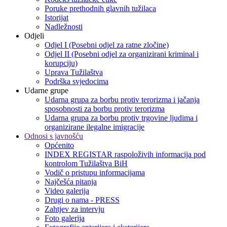
Poruke prethodnih glavnih tužilaca
Istorijat
Nadležnosti
Odjeli
Odjel I (Posebni odjel za ratne zločine)
Odjel II (Posebni odjel za organizirani kriminal i
korupciju)
Uprava Tužilaštva
Podrška svjedocima
Udarne grupe
Udarna grupa za borbu protiv terorizma i jačanja
sposobnosti za borbu protiv terorizma
Udarna grupa za borbu protiv trgovine ljudima i
organizirane ilegalne imigracije
Odnosi s javnošću
Općenito
INDEX REGISTAR raspoloživih informacija pod
kontrolom Tužilaštva BiH
Vodič o pristupu informacijama
Najčešća pitanja
Video galerija
Drugi o nama - PRESS
Zahtjev za intervju
Foto galerija