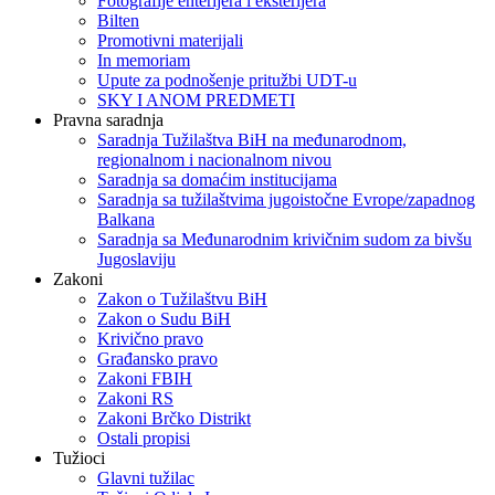
Fotografije enterijera i eksterijera
Bilten
Promotivni materijali
In memoriam
Upute za podnošenje pritužbi UDT-u
SKY I ANOM PREDMETI
Pravna saradnja
Saradnja Tužilaštva BiH na međunarodnom,
regionalnom i nacionalnom nivou
Saradnja sa domaćim institucijama
Saradnja sa tužilaštvima jugoistočne Evrope/zapadnog
Balkana
Saradnja sa Međunarodnim krivičnim sudom za bivšu
Jugoslaviju
Zakoni
Zakon o Тužilaštvu BiH
Zakon o Sudu BiH
Krivično pravo
Građansko pravo
Zakoni FBIH
Zakoni RS
Zakoni Brčko Distrikt
Ostali propisi
Tužioci
Glavni tužilac