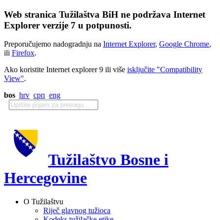
Web stranica Tužilaštva BiH ne podržava Internet
Explorer verzije 7 u potpunosti.
Preporučujemo nadogradnju na
Internet Explorer
,
Google Chrome
,
ili
Firefox
.
Ako koristite Internet explorer 9 ili više
isključite "Compatibility
View"
.
bos
hrv
срп
eng
Tužilaštvo Bosne i
Hercegovine
O Tužilaštvu
Riječ glavnog tužioca
Kodeks tužilačke etike