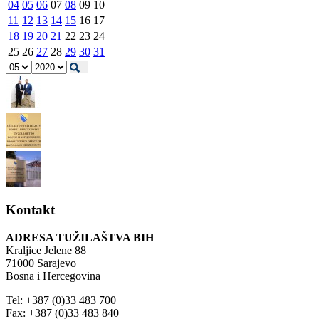
04
05
06
07
08
09
10
11
12
13
14
15
16
17
18
19
20
21
22
23
24
25
26
27
28
29
30
31
Kontakt
ADRESA TUŽILAŠTVA BIH
Kraljice Jelene 88
71000 Sarajevo
Bosna i Hercegovina
Tel: +387 (0)33 483 700
Fax: +387 (0)33 483 840