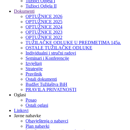
Tužioci Odjela I
Tužioci Odjela II
Dokumenti
OPTUŽNICE 2026
OPTUŽNICE 2025
OPTUŽNICE 2024
OPTUŽNICE 2023
OPTUŽNICE 2022
TUŽILAČKE ODLUKE U PREDMETIMA 145a.
OSTALE TUŽILAČKE ODLUKE
Individualni i stručni radovi
Seminari i Konferencije
Izvještaji
Strategije
Pravilnik
Ostali dokumenti
Budžet Tužilaštva BiH
PRAVILA PRIVATNOSTI
Oglasi
Posao
Ostali oglasi
Linkovi
Javne nabavke
Obavještenja o nabavci
Plan nabavki