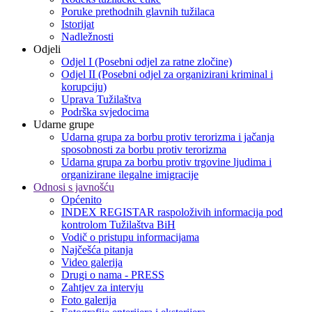
Poruke prethodnih glavnih tužilaca
Istorijat
Nadležnosti
Odjeli
Odjel I (Posebni odjel za ratne zločine)
Odjel II (Posebni odjel za organizirani kriminal i
korupciju)
Uprava Tužilaštva
Podrška svjedocima
Udarne grupe
Udarna grupa za borbu protiv terorizma i jačanja
sposobnosti za borbu protiv terorizma
Udarna grupa za borbu protiv trgovine ljudima i
organizirane ilegalne imigracije
Odnosi s javnošću
Općenito
INDEX REGISTAR raspoloživih informacija pod
kontrolom Tužilaštva BiH
Vodič o pristupu informacijama
Najčešća pitanja
Video galerija
Drugi o nama - PRESS
Zahtjev za intervju
Foto galerija