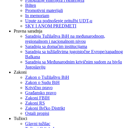
Fotografije enterijera i eksterijera
Bilten
Promotivni materijali
In memoriam
Upute za podnošenje pritužbi UDT-u
SKY I ANOM PREDMETI
Pravna saradnja
Saradnja Tužilaštva BiH na međunarodnom,
regionalnom i nacionalnom nivou
Saradnja sa domaćim institucijama
Saradnja sa tužilaštvima jugoistočne Evrope/zapadnog
Balkana
Saradnja sa Međunarodnim krivičnim sudom za bivšu
Jugoslaviju
Zakoni
Zakon o Тužilaštvu BiH
Zakon o Sudu BiH
Krivično pravo
Građansko pravo
Zakoni FBIH
Zakoni RS
Zakoni Brčko Distrikt
Ostali propisi
Tužioci
Glavni tužilac