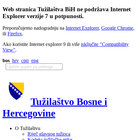
Web stranica Tužilaštva BiH ne podržava Internet
Explorer verzije 7 u potpunosti.
Preporučujemo nadogradnju na
Internet Explorer
,
Google Chrome
,
ili
Firefox
.
Ako koristite Internet explorer 9 ili više
isključite "Compatibility
View"
.
bos
hrv
срп
eng
Tužilaštvo Bosne i
Hercegovine
O Tužilaštvu
Riječ glavnog tužioca
Kodeks tužilačke etike