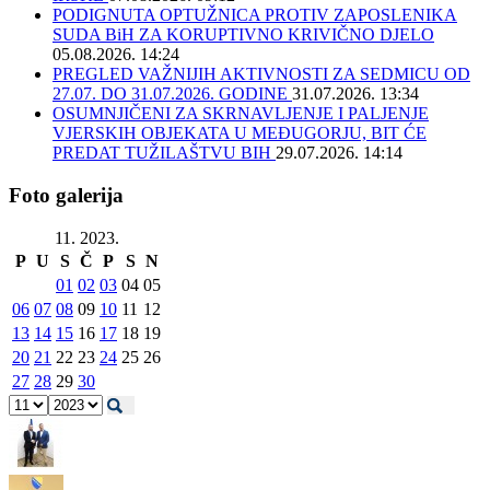
PODIGNUTA OPTUŽNICA PROTIV ZAPOSLENIKA
SUDA BiH ZA KORUPTIVNO KRIVIČNO DJELO
05.08.2026. 14:24
PREGLED VAŽNIJIH AKTIVNOSTI ZA SEDMICU OD
27.07. DO 31.07.2026. GODINE
31.07.2026. 13:34
OSUMNJIČENI ZA SKRNAVLJENJE I PALJENJE
VJERSKIH OBJEKATA U MEĐUGORJU, BIT ĆE
PREDAT TUŽILAŠTVU BIH
29.07.2026. 14:14
Foto galerija
11. 2023.
P
U
S
Č
P
S
N
01
02
03
04
05
06
07
08
09
10
11
12
13
14
15
16
17
18
19
20
21
22
23
24
25
26
27
28
29
30