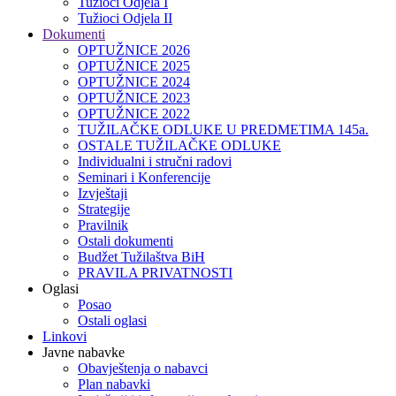
Tužioci Odjela I
Tužioci Odjela II
Dokumenti
OPTUŽNICE 2026
OPTUŽNICE 2025
OPTUŽNICE 2024
OPTUŽNICE 2023
OPTUŽNICE 2022
TUŽILAČKE ODLUKE U PREDMETIMA 145a.
OSTALE TUŽILAČKE ODLUKE
Individualni i stručni radovi
Seminari i Konferencije
Izvještaji
Strategije
Pravilnik
Ostali dokumenti
Budžet Tužilaštva BiH
PRAVILA PRIVATNOSTI
Oglasi
Posao
Ostali oglasi
Linkovi
Javne nabavke
Obavještenja o nabavci
Plan nabavki