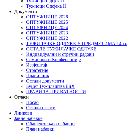
Тужиоци Oдсјекa I
Тужиоци Oдсјекa II
Документи
ОПТУЖНИЦЕ 2026
ОПТУЖНИЦЕ 2025
ОПТУЖНИЦЕ 2024
ОПТУЖНИЦЕ 2023
ОПТУЖНИЦЕ 2022
ТУЖИЛАЧКЕ ОДЛУКЕ У ПРЕДМЕТИМА 145а.
ОСТАЛЕ ТУЖИЛАЧКЕ ОДЛУКЕ
Индивидуални и стручни радови
Семинари и Конференције
Извјештаји
Стратегије
Правилник
Остали документи
Буџет Тужилаштва БиХ
ПРАВИЛА ПРИВАТНОСТИ
Огласи
Посао
Остали огласи
Линкови
Јавне набавке
Обавјештења о набавци
План набавки