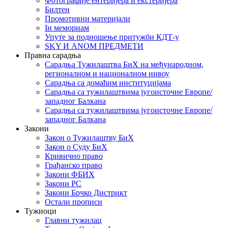
Фотографије ентеријера и екстеријера
Билтен
Промотивни материјали
Iн мемориам
Упуте за подношење притужби КДТ-у
SKY И ANOM ПРЕДМЕТИ
Правна сарадња
Сарадња Тужилаштва БиХ на међународном,
регионалном и националном нивоу
Сарадња са домаћим институцијама
Сарадња са тужилаштвима југоисточне Европе/
западног Балкана
Сарадња са тужилаштвима југоисточне Европе/
западног Балкана
Закони
Закон о Тужилаштву БиХ
Закон о Суду БиХ
Кривично право
Грађанско право
Закони ФБИХ
Закони РС
Закони Брчко Дистрикт
Остали прописи
Тужиоци
Главни тужилац