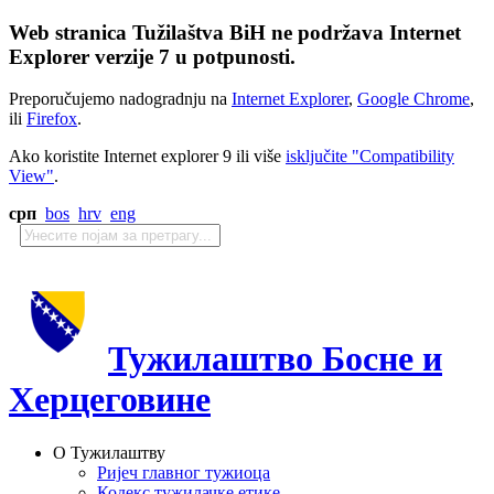
Web stranica Tužilaštva BiH ne podržava Internet
Explorer verzije 7 u potpunosti.
Preporučujemo nadogradnju na
Internet Explorer
,
Google Chrome
,
ili
Firefox
.
Ako koristite Internet explorer 9 ili više
isključite "Compatibility
View"
.
срп
bos
hrv
eng
Тужилаштво Босне и
Херцеговине
О Тужилаштву
Ријеч главног тужиоца
Кодекс тужилачке етике