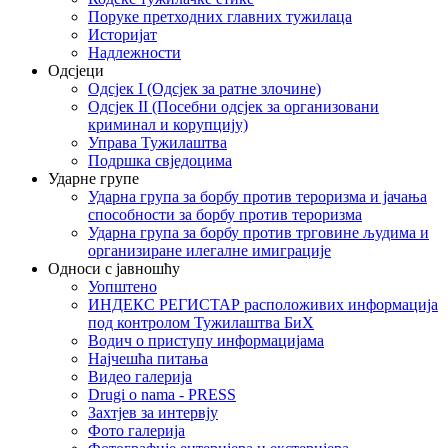
Поруке претходних главних тужилаца
Историјат
Надлежности
Одсјеци
Одсјек I (Одсјек за ратне злочине)
Одсјек II (Посебни одсјек за организовани
криминал и корупцију)
Управа Тужилаштва
Подршка свједоцима
Ударне групе
Ударна група за борбу против тероризма и јачања
способности за борбу против тероризма
Ударна група за борбу против трговине људима и
организиране илегалне имиграције
Односи с јавношћу
Уопштено
ИНДЕКС РЕГИСТАР расположивих информација
под контролом Тужилаштва БиХ
Водич о приступу информацијама
Најчешћа питања
Видео галерија
Drugi o nama - PRESS
Захтјев за интервју
Фото галерија