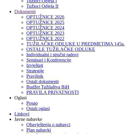
Tužioci Odjela I
Tužioci Odjela II
Dokumenti
OPTUŽNICE 2026
OPTUŽNICE 2025
OPTUŽNICE 2024
OPTUŽNICE 2023
OPTUŽNICE 2022
TUŽILAČKE ODLUKE U PREDMETIMA 145a.
OSTALE TUŽILAČKE ODLUKE
Individualni i stručni radovi
Seminari i Konferencije
Izvještaji
Strategije
Pravilnik
Ostali dokumenti
Budžet Tužilaštva BiH
PRAVILA PRIVATNOSTI
Oglasi
Posao
Ostali oglasi
Linkovi
Javne nabavke
Obavještenja o nabavci
Plan nabavki