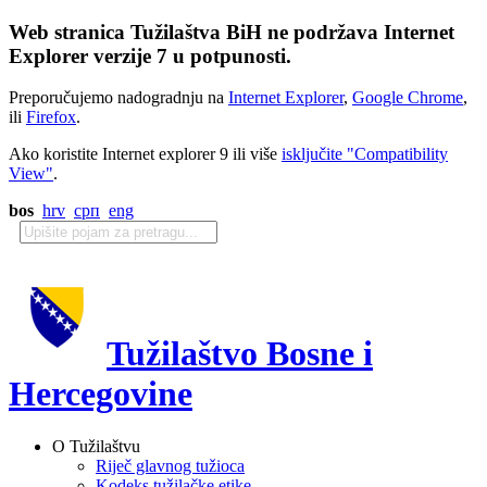
Web stranica Tužilaštva BiH ne podržava Internet
Explorer verzije 7 u potpunosti.
Preporučujemo nadogradnju na
Internet Explorer
,
Google Chrome
,
ili
Firefox
.
Ako koristite Internet explorer 9 ili više
isključite "Compatibility
View"
.
bos
hrv
срп
eng
Tužilaštvo Bosne i
Hercegovine
O Tužilaštvu
Riječ glavnog tužioca
Kodeks tužilačke etike