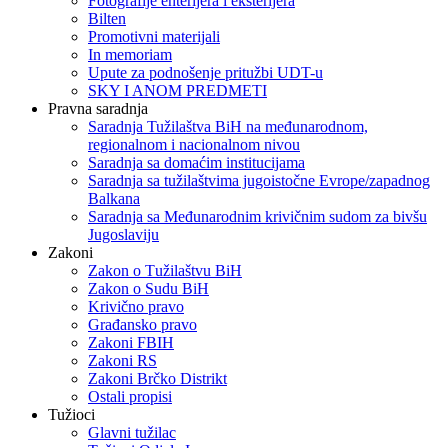
Fotografije enterijera i eksterijera
Bilten
Promotivni materijali
In memoriam
Upute za podnošenje pritužbi UDT-u
SKY I ANOM PREDMETI
Pravna saradnja
Saradnja Tužilaštva BiH na međunarodnom,
regionalnom i nacionalnom nivou
Saradnja sa domaćim institucijama
Saradnja sa tužilaštvima jugoistočne Evrope/zapadnog
Balkana
Saradnja sa Međunarodnim krivičnim sudom za bivšu
Jugoslaviju
Zakoni
Zakon o Тužilaštvu BiH
Zakon o Sudu BiH
Krivično pravo
Građansko pravo
Zakoni FBIH
Zakoni RS
Zakoni Brčko Distrikt
Ostali propisi
Tužioci
Glavni tužilac