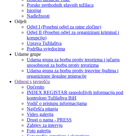
Poruke prethodnih glavnih tužilaca
Istorijat
Nadležnosti
Odjeli
Odjel I (Posebni odjel za ratne zločine)
Odjel II (Posebni odjel za organizirani kriminal i
korupciju)
Uprava Tužilaštva
Podrška svjedocima
Udarne grupe
Udarna grupa za borbu protiv terorizma i jačanja
sposobnosti za borbu protiv terorizma
Udarna grupa za borbu protiv trgovine ljudima i
organizirane ilegalne imigracije
Odnosi s javnošću
Općenito
INDEX REGISTAR raspoloživih informacija pod
kontrolom Tužilaštva BiH
Vodič o pristupu informacijama
Najčešća pitanja
Video galerija
Drugi o nama - PRESS
Zahtjev za intervju
Foto galerija