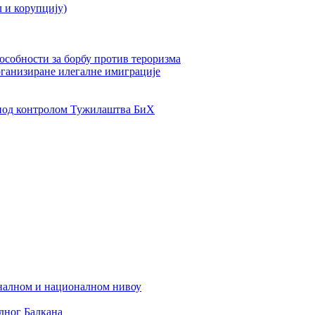
л и корупцију)
пособности за борбу против тероризма
рганизиране илегалне имиграције
од контролом Тужилаштва БиХ
налном и националном нивоу
дног Балкана