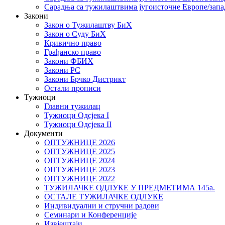
Сарадња са тужилаштвима југоисточне Европе/запа
Закони
Закон о Тужилаштву БиХ
Закон о Суду БиХ
Кривично право
Грађанско право
Закони ФБИХ
Закони РС
Закони Брчко Дистрикт
Остали прописи
Тужиоци
Главни тужилац
Тужиоци Oдсјекa I
Тужиоци Oдсјекa II
Документи
ОПТУЖНИЦЕ 2026
ОПТУЖНИЦЕ 2025
ОПТУЖНИЦЕ 2024
ОПТУЖНИЦЕ 2023
ОПТУЖНИЦЕ 2022
ТУЖИЛАЧКЕ ОДЛУКЕ У ПРЕДМЕТИМА 145а.
ОСТАЛЕ ТУЖИЛАЧКЕ ОДЛУКЕ
Индивидуални и стручни радови
Семинари и Конференције
Извјештаји