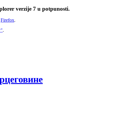
lorer verzije 7 u potpunosti.
i
Firefox
.
w"
.
рцеговине