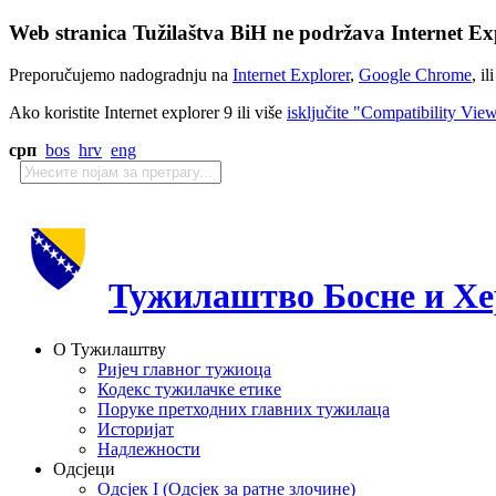
Web stranica Tužilaštva BiH ne podržava Internet Exp
Preporučujemo nadogradnju na
Internet Explorer
,
Google Chrome
, il
Ako koristite Internet explorer 9 ili više
isključite "Compatibility Vie
срп
bos
hrv
eng
Тужилаштво Босне и Хе
О Тужилаштву
Ријеч главног тужиоца
Кодекс тужилачке етике
Поруке претходних главних тужилаца
Историјат
Надлежности
Одсјеци
Одсјек I (Одсјек за ратне злочине)