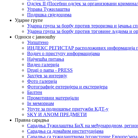
Одсјек II (Посебни одсјек за организовани кримина
Управа Тужилаштва
Подршка свједоцима
Ударне групе
Ударна група за борбу против тероризма и јачања с
Ударна група за борбу против трговине људима и о
Односи с јавношћу
Уопштено
ИНДЕКС РЕГИСТАР расположивих информација п
Водич о приступу информацијама
Најчешћа питања
Видео галерија
Drugi o nama - PRESS
Захтјев за интервју
Фото галерија
Фотографије ентеријера и екстеријера
Билтен
Промотивни материјали
Iн мемориам
Упуте за подношење притужби КДТ-у
SKY И ANOM ПРЕДМЕТИ
Правна сарадња
Сарадња Тужилаштва БиХ на међународном, регио
Сарадња са домаћим институцијама
Сарадња са тужилаштвима југоисточне Европе/запа