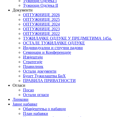
Тужиоци Oдсјекa I
Тужиоци Oдсјекa II
Документи
ОПТУЖНИЦЕ 2026
ОПТУЖНИЦЕ 2025
ОПТУЖНИЦЕ 2024
ОПТУЖНИЦЕ 2023
ОПТУЖНИЦЕ 2022
ТУЖИЛАЧКЕ ОДЛУКЕ У ПРЕДМЕТИМА 145а.
ОСТАЛЕ ТУЖИЛАЧКЕ ОДЛУКЕ
Индивидуални и стручни радови
Семинари и Конференције
Извјештаји
Стратегије
Правилник
Остали документи
Буџет Тужилаштва БиХ
ПРАВИЛА ПРИВАТНОСТИ
Огласи
Посао
Остали огласи
Линкови
Јавне набавке
Обавјештења о набавци
План набавки