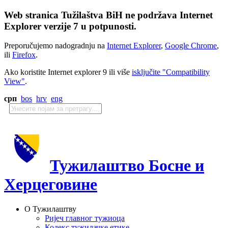
Web stranica Tužilaštva BiH ne podržava Internet
Explorer verzije 7 u potpunosti.
Preporučujemo nadogradnju na
Internet Explorer
,
Google Chrome
,
ili
Firefox
.
Ako koristite Internet explorer 9 ili više
isključite "Compatibility
View"
.
срп
bos
hrv
eng
Тужилаштво Босне и
Херцеговине
О Тужилаштву
Ријеч главног тужиоца
Кодекс тужилачке етике