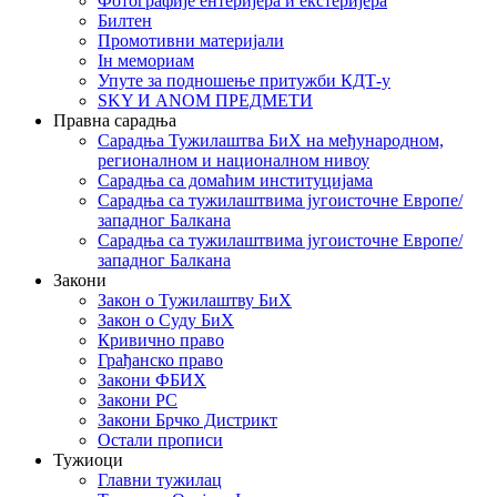
Фотографије ентеријера и екстеријера
Билтен
Промотивни материјали
Iн мемориам
Упуте за подношење притужби КДТ-у
SKY И ANOM ПРЕДМЕТИ
Правна сарадња
Сарадња Тужилаштва БиХ на међународном,
регионалном и националном нивоу
Сарадња са домаћим институцијама
Сарадња са тужилаштвима југоисточне Европе/
западног Балкана
Сарадња са тужилаштвима југоисточне Европе/
западног Балкана
Закони
Закон о Тужилаштву БиХ
Закон о Суду БиХ
Кривично право
Грађанско право
Закони ФБИХ
Закони РС
Закони Брчко Дистрикт
Остали прописи
Тужиоци
Главни тужилац