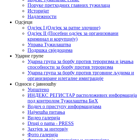
Поруке претходних главних тужилаца
Историјат
Надлежности
Одсјеци
Одсјек I (Одсјек за ратне злочине)
Одсјек II (Посебни одсјек за организовани
криминал и корупцију)
Управа Тужилаштва
Подршка свједоцима
Ударне групе
Ударна група за борбу против тероризма и јачања
способности за борбу против тероризма
Ударна група за борбу против трговине људима и
организиране илегалне имиграције
Односи с јавношћу
Уопштено
ИНДЕКС РЕГИСТАР расположивих информација
под контролом Тужилаштва БиХ
Водич о приступу информацијама
Најчешћа питања
Видео галерија
Drugi o nama - PRESS
Захтјев за интервју
Фото галерија