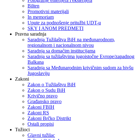
Fotografije enterijera i eksterijera
Bilten
Promotivni materijali
In memoriam
Upute za podnošenje pritužbi UDT-u
SKY I ANOM PREDMETI
Pravna saradnja
Saradnja Tužilaštva BiH na međunarodnom,
regionalnom i nacionalnom nivou
Saradnja sa domaćim institucijama
Saradnja sa tužilaštvima jugoistočne Evrope/zapadnog
Balkana
Saradnja sa Međunarodnim krivičnim sudom za bivšu
Jugoslaviju
Zakoni
Zakon o Тužilaštvu BiH
Zakon o Sudu BiH
Krivično pravo
Građansko pravo
Zakoni FBIH
Zakoni RS
Zakoni Brčko Distrikt
Ostali propisi
Tužioci
Glavni tužilac