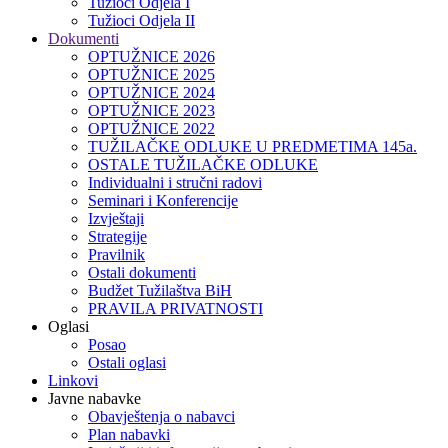
Tužioci Odjela I
Tužioci Odjela II
Dokumenti
OPTUŽNICE 2026
OPTUŽNICE 2025
OPTUŽNICE 2024
OPTUŽNICE 2023
OPTUŽNICE 2022
TUŽILAČKE ODLUKE U PREDMETIMA 145a.
OSTALE TUŽILAČKE ODLUKE
Individualni i stručni radovi
Seminari i Konferencije
Izvještaji
Strategije
Pravilnik
Ostali dokumenti
Budžet Tužilaštva BiH
PRAVILA PRIVATNOSTI
Oglasi
Posao
Ostali oglasi
Linkovi
Javne nabavke
Obavještenja o nabavci
Plan nabavki