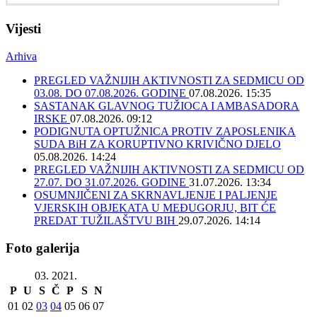
Vijesti
Arhiva
PREGLED VAŽNIJIH AKTIVNOSTI ZA SEDMICU OD
03.08. DO 07.08.2026. GODINE
07.08.2026. 15:35
SASTANAK GLAVNOG TUŽIOCA I AMBASADORA
IRSKE
07.08.2026. 09:12
PODIGNUTA OPTUŽNICA PROTIV ZAPOSLENIKA
SUDA BiH ZA KORUPTIVNO KRIVIČNO DJELO
05.08.2026. 14:24
PREGLED VAŽNIJIH AKTIVNOSTI ZA SEDMICU OD
27.07. DO 31.07.2026. GODINE
31.07.2026. 13:34
OSUMNJIČENI ZA SKRNAVLJENJE I PALJENJE
VJERSKIH OBJEKATA U MEĐUGORJU, BIT ĆE
PREDAT TUŽILAŠTVU BIH
29.07.2026. 14:14
Foto galerija
03. 2021.
P
U
S
Č
P
S
N
01
02
03
04
05
06
07