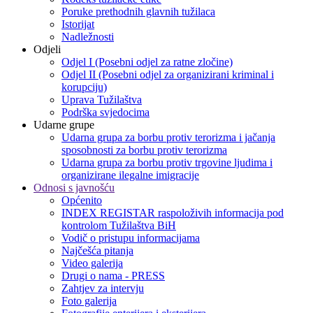
Poruke prethodnih glavnih tužilaca
Istorijat
Nadležnosti
Odjeli
Odjel I (Posebni odjel za ratne zločine)
Odjel II (Posebni odjel za organizirani kriminal i
korupciju)
Uprava Tužilaštva
Podrška svjedocima
Udarne grupe
Udarna grupa za borbu protiv terorizma i jačanja
sposobnosti za borbu protiv terorizma
Udarna grupa za borbu protiv trgovine ljudima i
organizirane ilegalne imigracije
Odnosi s javnošću
Općenito
INDEX REGISTAR raspoloživih informacija pod
kontrolom Tužilaštva BiH
Vodič o pristupu informacijama
Najčešća pitanja
Video galerija
Drugi o nama - PRESS
Zahtjev za intervju
Foto galerija