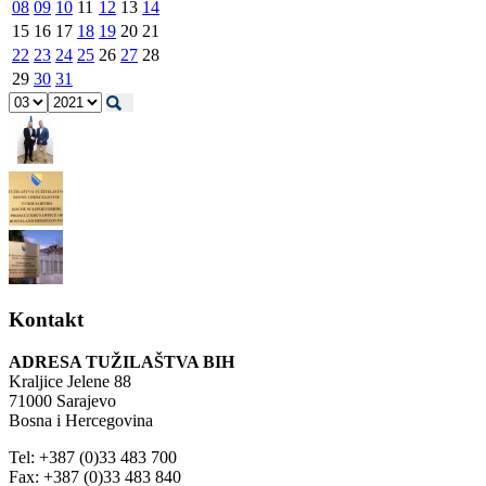
08
09
10
11
12
13
14
15
16
17
18
19
20
21
22
23
24
25
26
27
28
29
30
31
Kontakt
ADRESA TUŽILAŠTVA BIH
Kraljice Jelene 88
71000 Sarajevo
Bosna i Hercegovina
Tel: +387 (0)33 483 700
Fax: +387 (0)33 483 840