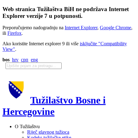
Web stranica Tužilaštva BiH ne podržava Internet
Explorer verzije 7 u potpunosti.
Preporučujemo nadogradnju na
Internet Explorer
,
Google Chrome
,
ili
Firefox
.
Ako koristite Internet explorer 9 ili više
isključite "Compatibility
View"
.
bos
hrv
срп
eng
Tužilaštvo Bosne i
Hercegovine
O Tužilaštvu
Riječ glavnog tužioca
Kodeks tužilačke etike