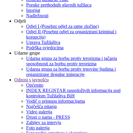
Poruke prethodnih glavnih tužilaca
Istorijat
Nadležnosti
Odjeli
Odjel I (Posebni odjel za ratne zločine)
Odjel II (Posebni odjel za organizirani kriminal i
korupciju)
Uprava Tužilaštva
Podrška svjedocima
Udarne grupe
Udarna grupa za borbu protiv terorizma i jačanja
sposobnosti za borbu protiv terorizma
Udarna grupa za borbu protiv trgovine ljudima i
organizirane ilegalne imigracije
Odnosi s javnošću
Općenito
INDEX REGISTAR raspoloživih informacija pod
kontrolom Tužilaštva BiH
Vodič o pristupu informacijama
Najčešća pitanja
Video galerija
Drugi o nama - PRESS
Zahtjev za intervju
Foto galerija