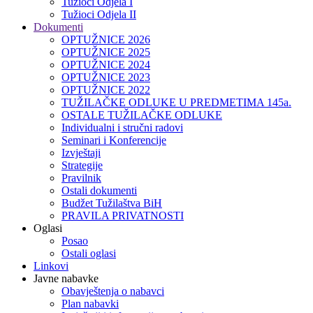
Tužioci Odjela I
Tužioci Odjela II
Dokumenti
OPTUŽNICE 2026
OPTUŽNICE 2025
OPTUŽNICE 2024
OPTUŽNICE 2023
OPTUŽNICE 2022
TUŽILAČKE ODLUKE U PREDMETIMA 145a.
OSTALE TUŽILAČKE ODLUKE
Individualni i stručni radovi
Seminari i Konferencije
Izvještaji
Strategije
Pravilnik
Ostali dokumenti
Budžet Tužilaštva BiH
PRAVILA PRIVATNOSTI
Oglasi
Posao
Ostali oglasi
Linkovi
Javne nabavke
Obavještenja o nabavci
Plan nabavki