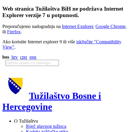
Web stranica Tužilaštva BiH ne podržava Internet
Explorer verzije 7 u potpunosti.
Preporučujemo nadogradnju na
Internet Explorer
,
Google Chrome
,
ili
Firefox
.
Ako koristite Internet explorer 9 ili više
isključite "Compatibility
View"
.
bos
hrv
срп
eng
Tužilaštvo Bosne i
Hercegovine
O Tužilaštvu
Riječ glavnog tužioca
Kodeks tužilačke etike