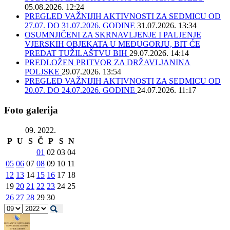
05.08.2026. 12:24
PREGLED VAŽNIJIH AKTIVNOSTI ZA SEDMICU OD
27.07. DO 31.07.2026. GODINE
31.07.2026. 13:34
OSUMNJIČENI ZA SKRNAVLJENJE I PALJENJE
VJERSKIH OBJEKATA U MEĐUGORJU, BIT ĆE
PREDAT TUŽILAŠTVU BIH
29.07.2026. 14:14
PREDLOŽEN PRITVOR ZA DRŽAVLJANINA
POLJSKE
29.07.2026. 13:54
PREGLED VAŽNIJIH AKTIVNOSTI ZA SEDMICU OD
20.07. DO 24.07.2026. GODINE
24.07.2026. 11:17
Foto galerija
09. 2022.
P
U
S
Č
P
S
N
01
02
03
04
05
06
07
08
09
10
11
12
13
14
15
16
17
18
19
20
21
22
23
24
25
26
27
28
29
30