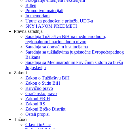
Fotografije enterijera i eksterijera
Bilten
Promotivni materijali
In memoriam
Upute za podnošenje pritužbi UDT-u
SKY I ANOM PREDMETI
Pravna saradnja
Saradnja Tužilaštva BiH na međunarodnom,
regionalnom i nacionalnom nivou
Saradnja sa domaćim institucijama
Saradnja sa tužilaštvima jugoistočne Evrope/zapadnog
Balkana
Saradnja sa Međunarodnim krivičnim sudom za bivšu
Jugoslaviju
Zakoni
Zakon o Тužilaštvu BiH
Zakon o Sudu BiH
Krivično pravo
Građansko pravo
Zakoni FBIH
Zakoni RS
Zakoni Brčko Distrikt
Ostali propisi
Tužioci
Glavni tužilac