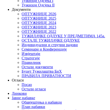
Тужиоци Oдсјекa I
Тужиоци Oдсјекa II
Документи
ОПТУЖНИЦЕ 2026
ОПТУЖНИЦЕ 2025
ОПТУЖНИЦЕ 2024
ОПТУЖНИЦЕ 2023
ОПТУЖНИЦЕ 2022
ТУЖИЛАЧКЕ ОДЛУКЕ У ПРЕДМЕТИМА 145а.
ОСТАЛЕ ТУЖИЛАЧКЕ ОДЛУКЕ
Индивидуални и стручни радови
Семинари и Конференције
Извјештаји
Стратегије
Правилник
Остали документи
Буџет Тужилаштва БиХ
ПРАВИЛА ПРИВАТНОСТИ
Огласи
Посао
Остали огласи
Линкови
Јавне набавке
Обавјештења о набавци
План набавки