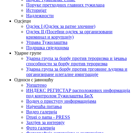
Поруке претходних главних тужилаца
Историјат
Надлежности
Одсјеци
Одсјек I (Одсјек за ратне злочине)
Одсјек II (Посебни одсјек за организовани
криминал и корупцију)
Управа Тужилаштва
Подршка свједоцима
Ударне групе
Ударна група за борбу против тероризма и јачања
способности за борбу против тероризма
Ударна група за борбу против трговине људима и
организиране илегалне имиграције
Односи с јавношћу
Уопштено
ИНДЕКС РЕГИСТАР расположивих информација
под контролом Тужилаштва БиХ
Водич о приступу информацијама
Најчешћа питања
Видео галерија
Drugi o nama - PRESS
Захтјев за интервју
Фото галерија