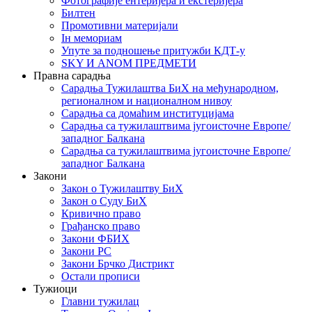
Фотографије ентеријера и екстеријера
Билтен
Промотивни материјали
Iн мемориам
Упуте за подношење притужби КДТ-у
SKY И ANOM ПРЕДМЕТИ
Правна сарадња
Сарадња Тужилаштва БиХ на међународном,
регионалном и националном нивоу
Сарадња са домаћим институцијама
Сарадња са тужилаштвима југоисточне Европе/
западног Балкана
Сарадња са тужилаштвима југоисточне Европе/
западног Балкана
Закони
Закон о Тужилаштву БиХ
Закон о Суду БиХ
Кривично право
Грађанско право
Закони ФБИХ
Закони РС
Закони Брчко Дистрикт
Остали прописи
Тужиоци
Главни тужилац