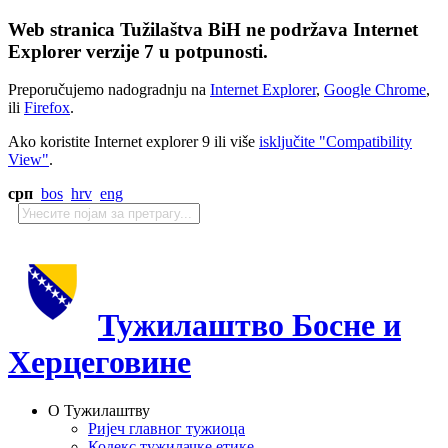
Web stranica Tužilaštva BiH ne podržava Internet
Explorer verzije 7 u potpunosti.
Preporučujemo nadogradnju na
Internet Explorer
,
Google Chrome
,
ili
Firefox
.
Ako koristite Internet explorer 9 ili više
isključite "Compatibility
View"
.
срп
bos
hrv
eng
Тужилаштво Босне и
Херцеговине
О Тужилаштву
Ријеч главног тужиоца
Кодекс тужилачке етике