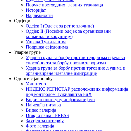
Поруке претходних главних тужилаца
Историјат
Надлежности
Одсјеци
Одсјек I (Одсјек за ратне злочине)
Одсјек II (Посебни одсјек за организовани
криминал и корупцију)
Управа Тужилаштва
Подршка свједоцима
Ударне групе
Ударна група за борбу против тероризма и јачања
способности за борбу против тероризма
Ударна група за борбу против трговине људима и
организиране илегалне имиграције
Односи с јавношћу
Уопштено
ИНДЕКС РЕГИСТАР расположивих информација
под контролом Тужилаштва БиХ
Водич о приступу информацијама
Најчешћа питања
Видео галерија
Drugi o nama - PRESS
Захтјев за интервју
Фото галерија