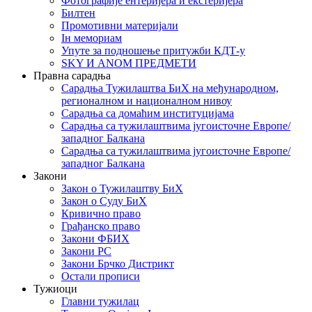
Фотографије ентеријера и екстеријера
Билтен
Промотивни материјали
Iн мемориам
Упуте за подношење притужби КДТ-у
SKY И ANOM ПРЕДМЕТИ
Правна сарадња
Сарадња Тужилаштва БиХ на међународном,
регионалном и националном нивоу
Сарадња са домаћим институцијама
Сарадња са тужилаштвима југоисточне Европе/
западног Балкана
Сарадња са тужилаштвима југоисточне Европе/
западног Балкана
Закони
Закон о Тужилаштву БиХ
Закон о Суду БиХ
Кривично право
Грађанско право
Закони ФБИХ
Закони РС
Закони Брчко Дистрикт
Остали прописи
Тужиоци
Главни тужилац