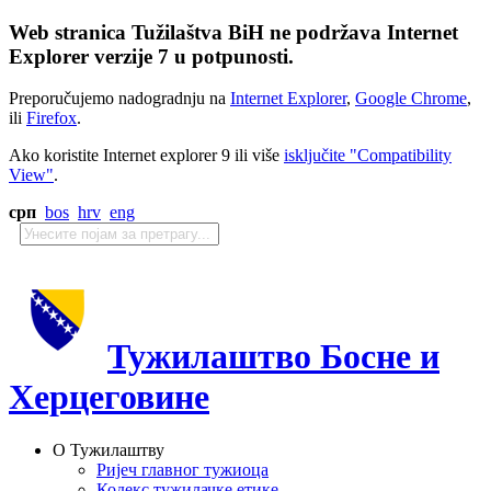
Web stranica Tužilaštva BiH ne podržava Internet
Explorer verzije 7 u potpunosti.
Preporučujemo nadogradnju na
Internet Explorer
,
Google Chrome
,
ili
Firefox
.
Ako koristite Internet explorer 9 ili više
isključite "Compatibility
View"
.
срп
bos
hrv
eng
Тужилаштво Босне и
Херцеговине
О Тужилаштву
Ријеч главног тужиоца
Кодекс тужилачке етике