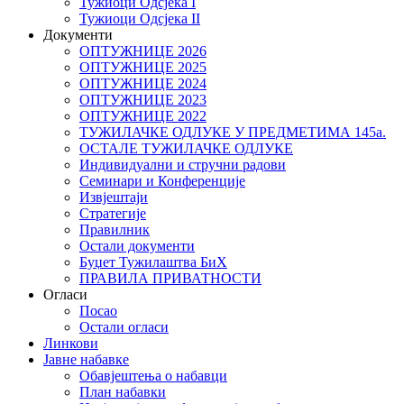
Тужиоци Oдсјекa I
Тужиоци Oдсјекa II
Документи
ОПТУЖНИЦЕ 2026
ОПТУЖНИЦЕ 2025
ОПТУЖНИЦЕ 2024
ОПТУЖНИЦЕ 2023
ОПТУЖНИЦЕ 2022
ТУЖИЛАЧКЕ ОДЛУКЕ У ПРЕДМЕТИМА 145а.
ОСТАЛЕ ТУЖИЛАЧКЕ ОДЛУКЕ
Индивидуални и стручни радови
Семинари и Конференције
Извјештаји
Стратегије
Правилник
Остали документи
Буџет Тужилаштва БиХ
ПРАВИЛА ПРИВАТНОСТИ
Огласи
Посао
Остали огласи
Линкови
Јавне набавке
Обавјештења о набавци
План набавки