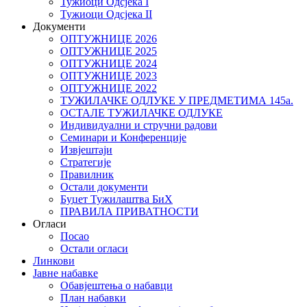
Тужиоци Oдсјекa I
Тужиоци Oдсјекa II
Документи
ОПТУЖНИЦЕ 2026
ОПТУЖНИЦЕ 2025
ОПТУЖНИЦЕ 2024
ОПТУЖНИЦЕ 2023
ОПТУЖНИЦЕ 2022
ТУЖИЛАЧКЕ ОДЛУКЕ У ПРЕДМЕТИМА 145а.
ОСТАЛЕ ТУЖИЛАЧКЕ ОДЛУКЕ
Индивидуални и стручни радови
Семинари и Конференције
Извјештаји
Стратегије
Правилник
Остали документи
Буџет Тужилаштва БиХ
ПРАВИЛА ПРИВАТНОСТИ
Огласи
Посао
Остали огласи
Линкови
Јавне набавке
Обавјештења о набавци
План набавки