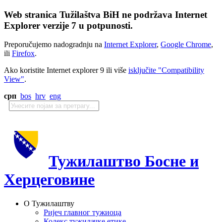
Web stranica Tužilaštva BiH ne podržava Internet
Explorer verzije 7 u potpunosti.
Preporučujemo nadogradnju na
Internet Explorer
,
Google Chrome
,
ili
Firefox
.
Ako koristite Internet explorer 9 ili više
isključite "Compatibility
View"
.
срп
bos
hrv
eng
Тужилаштво Босне и
Херцеговине
О Тужилаштву
Ријеч главног тужиоца
Кодекс тужилачке етике