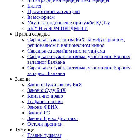
Фотографије ентеријера и екстеријера
Билтен
Промотивни материјали
Iн мемориам
Упуте за подношење притужби КДТ-у
SKY И ANOM ПРЕДМЕТИ
Правна сарадња
Сарадња Тужилаштва БиХ на међународном,
регионалном и националном нивоу
Сарадња са домаћим институцијама
Сарадња са тужилаштвима југоисточне Европе/
западног Балкана
Сарадња са тужилаштвима југоисточне Европе/
западног Балкана
Закони
Закон о Тужилаштву БиХ
Закон о Суду БиХ
Кривично право
Грађанско право
Закони ФБИХ
Закони РС
Закони Брчко Дистрикт
Остали прописи
Тужиоци
Главни тужилац