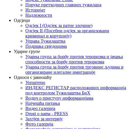
Поруке претходних главних тужилаца
Историјат
Надлежности
Одсјеци
Одсјек I (Одсјек за ратне злочине)
Одсјек II (Посебни одсјек за организовани
криминал и корупцију)
Управа Тужилаштва
Подршка свједоцима
Ударне групе
Ударна група за борбу против тероризма и јачања
способности за борбу против тероризма
Ударна група за борбу против трговине људима и
организиране илегалне имиграције
Односи с јавношћу
Уопштено
ИНДЕКС РЕГИСТАР расположивих информација
под контролом Тужилаштва БиХ
Водич о приступу информацијама
Најчешћа питања
Видео галерија
Drugi o nama - PRESS
Захтјев за интервју
Фото галерија