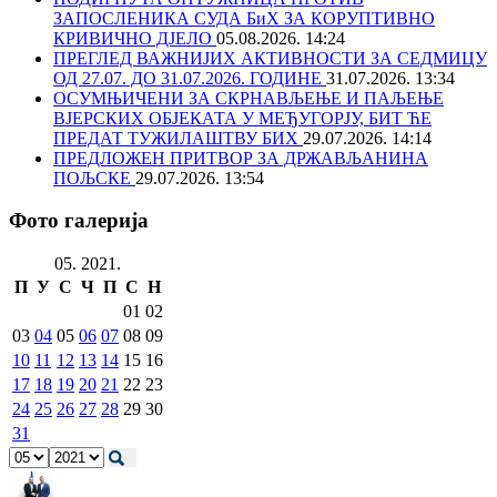
ЗАПОСЛЕНИКА СУДА БиХ ЗА КОРУПТИВНО
КРИВИЧНО ДЈЕЛО
05.08.2026. 14:24
ПРЕГЛЕД ВАЖНИЈИХ АКТИВНОСТИ ЗА СЕДМИЦУ
ОД 27.07. ДО 31.07.2026. ГОДИНЕ
31.07.2026. 13:34
ОСУМЊИЧЕНИ ЗА СКРНАВЉЕЊЕ И ПАЉЕЊЕ
ВЈЕРСКИХ ОБЈЕКАТА У МЕЂУГОРЈУ, БИТ ЋЕ
ПРЕДАТ ТУЖИЛАШТВУ БИХ
29.07.2026. 14:14
ПРЕДЛОЖЕН ПРИТВОР ЗА ДРЖАВЉАНИНА
ПОЉСКЕ
29.07.2026. 13:54
Фото галерија
05. 2021.
П
У
С
Ч
П
С
Н
01
02
03
04
05
06
07
08
09
10
11
12
13
14
15
16
17
18
19
20
21
22
23
24
25
26
27
28
29
30
31