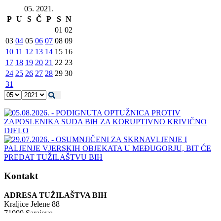
05. 2021.
P
U
S
Č
P
S
N
01
02
03
04
05
06
07
08
09
10
11
12
13
14
15
16
17
18
19
20
21
22
23
24
25
26
27
28
29
30
31
Kontakt
ADRESA TUŽILAŠTVA BIH
Kraljice Jelene 88
71000 Sarajevo