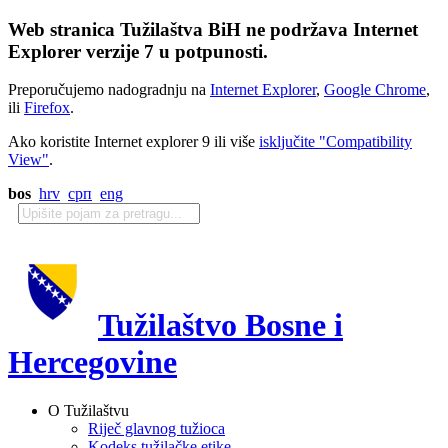
Web stranica Tužilaštva BiH ne podržava Internet
Explorer verzije 7 u potpunosti.
Preporučujemo nadogradnju na
Internet Explorer
,
Google Chrome
,
ili
Firefox
.
Ako koristite Internet explorer 9 ili više
isključite "Compatibility
View"
.
bos
hrv
срп
eng
Tužilaštvo Bosne i
Hercegovine
O Tužilaštvu
Riječ glavnog tužioca
Kodeks tužilačke etike