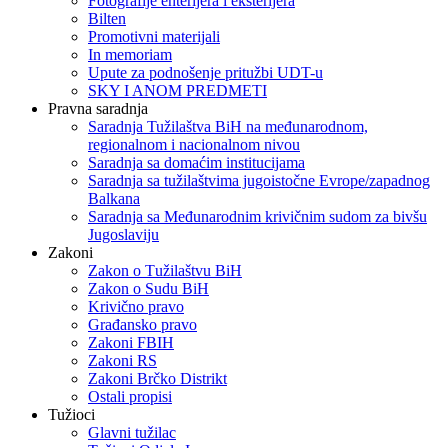
Fotografije enterijera i eksterijera
Bilten
Promotivni materijali
In memoriam
Upute za podnošenje pritužbi UDT-u
SKY I ANOM PREDMETI
Pravna saradnja
Saradnja Tužilaštva BiH na međunarodnom,
regionalnom i nacionalnom nivou
Saradnja sa domaćim institucijama
Saradnja sa tužilaštvima jugoistočne Evrope/zapadnog
Balkana
Saradnja sa Međunarodnim krivičnim sudom za bivšu
Jugoslaviju
Zakoni
Zakon o Тužilaštvu BiH
Zakon o Sudu BiH
Krivično pravo
Građansko pravo
Zakoni FBIH
Zakoni RS
Zakoni Brčko Distrikt
Ostali propisi
Tužioci
Glavni tužilac