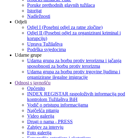
Poruke prethodnih glavnih tužilaca
Istorijat
Nadležnosti
Odjeli
Odjel I (Posebni odjel za ratne zločine)
Odjel II (Posebni odjel za organizirani kriminal i
korupciju)
Uprava Tužilaštva
Podrška svjedocima
Udarne grupe
Udarna grupa za borbu protiv terorizma i jačanja
sposobnosti za borbu protiv terorizma
Udarna grupa za borbu protiv trgovine ljudima i
organizirane ilegalne imigracije
Odnosi s javnošću
Općenito
INDEX REGISTAR raspoloživih informacija pod
kontrolom Tužilaštva BiH
Vodič o pristupu informacijama
Najčešća pitanja
Video galerija
Drugi o nama - PRESS
Zahtjev za intervju
Foto galerija