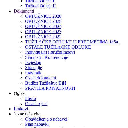
Tužioci Odjela I
Tužioci Odjela II
Dokumenti
OPTUŽNICE 2026
OPTUŽNICE 2025
OPTUŽNICE 2024
OPTUŽNICE 2023
OPTUŽNICE 2022
TUŽILAČKE ODLUKE U PREDMETIMA 145a.
OSTALE TUŽILAČKE ODLUKE
Individualni i stručni radovi
Seminari i Konferencije
Izvještaji
Strategije
Pravilnik
Ostali dokumenti
Budžet Tužilaštva BiH
PRAVILA PRIVATNOSTI
Oglasi
Posao
Ostali oglasi
Linkovi
Javne nabavke
Obavještenja o nabavci
Plan nabavki