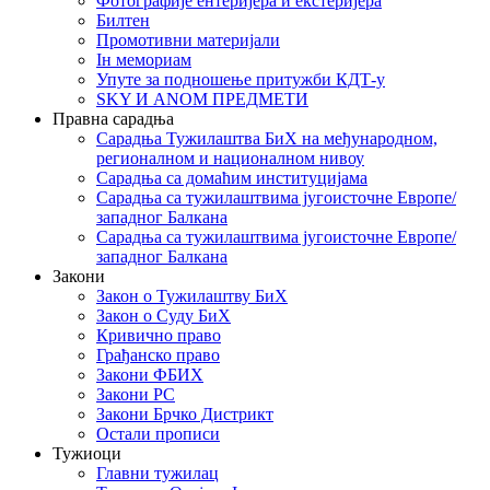
Фотографије ентеријера и екстеријера
Билтен
Промотивни материјали
Iн мемориам
Упуте за подношење притужби КДТ-у
SKY И ANOM ПРЕДМЕТИ
Правна сарадња
Сарадња Тужилаштва БиХ на међународном,
регионалном и националном нивоу
Сарадња са домаћим институцијама
Сарадња са тужилаштвима југоисточне Европе/
западног Балкана
Сарадња са тужилаштвима југоисточне Европе/
западног Балкана
Закони
Закон о Тужилаштву БиХ
Закон о Суду БиХ
Кривично право
Грађанско право
Закони ФБИХ
Закони РС
Закони Брчко Дистрикт
Остали прописи
Тужиоци
Главни тужилац