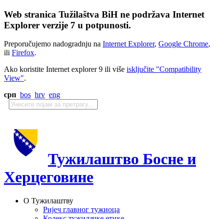
Web stranica Tužilaštva BiH ne podržava Internet
Explorer verzije 7 u potpunosti.
Preporučujemo nadogradnju na
Internet Explorer
,
Google Chrome
,
ili
Firefox
.
Ako koristite Internet explorer 9 ili više
isključite "Compatibility
View"
.
срп
bos
hrv
eng
Тужилаштво Босне и
Херцеговине
О Тужилаштву
Ријеч главног тужиоца
Кодекс тужилачке етике