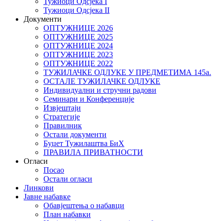
Тужиоци Oдсјекa I
Тужиоци Oдсјекa II
Документи
ОПТУЖНИЦЕ 2026
ОПТУЖНИЦЕ 2025
ОПТУЖНИЦЕ 2024
ОПТУЖНИЦЕ 2023
ОПТУЖНИЦЕ 2022
ТУЖИЛАЧКЕ ОДЛУКЕ У ПРЕДМЕТИМА 145а.
ОСТАЛЕ ТУЖИЛАЧКЕ ОДЛУКЕ
Индивидуални и стручни радови
Семинари и Конференције
Извјештаји
Стратегије
Правилник
Остали документи
Буџет Тужилаштва БиХ
ПРАВИЛА ПРИВАТНОСТИ
Огласи
Посао
Остали огласи
Линкови
Јавне набавке
Обавјештења о набавци
План набавки