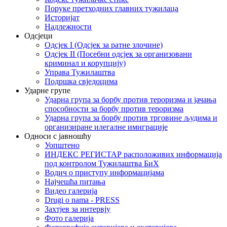
Поруке претходних главних тужилаца
Историјат
Надлежности
Одсјеци
Одсјек I (Одсјек за ратне злочине)
Одсјек II (Посебни одсјек за организовани
криминал и корупцију)
Управа Тужилаштва
Подршка свједоцима
Ударне групе
Ударна група за борбу против тероризма и јачања
способности за борбу против тероризма
Ударна група за борбу против трговине људима и
организиране илегалне имиграције
Односи с јавношћу
Уопштено
ИНДЕКС РЕГИСТАР расположивих информација
под контролом Тужилаштва БиХ
Водич о приступу информацијама
Најчешћа питања
Видео галерија
Drugi o nama - PRESS
Захтјев за интервју
Фото галерија