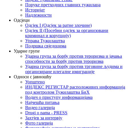
Поруке претходних главних тужилаца
Историјат
Надлежности
Одсјеци
Одсјек I (Одсјек за ратне злочине)
Одсјек II (Посебни одсјек за организовани
криминал и корупцију)
Управа Тужилаштва
Подршка свједоцима
Ударне групе
Ударна група за борбу против тероризма и јачања
способности за борбу против тероризма
Ударна група за борбу против трговине људима и
организиране илегалне имиграције
Односи с јавношћу
Уопштено
ИНДЕКС РЕГИСТАР расположивих информација
под контролом Тужилаштва БиХ
Водич о приступу информацијама
Најчешћа питања
Видео галерија
Drugi o nama - PRESS
Захтјев за интервју
Фото галерија