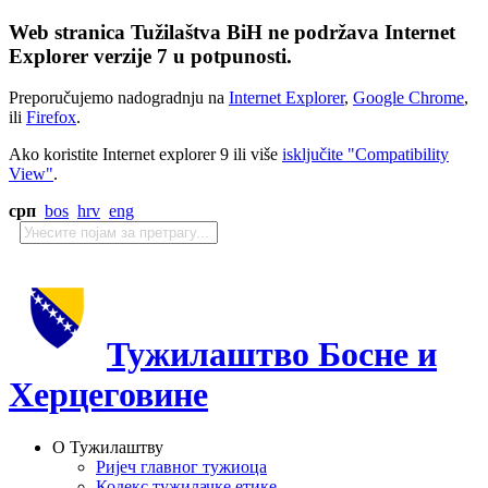
Web stranica Tužilaštva BiH ne podržava Internet
Explorer verzije 7 u potpunosti.
Preporučujemo nadogradnju na
Internet Explorer
,
Google Chrome
,
ili
Firefox
.
Ako koristite Internet explorer 9 ili više
isključite "Compatibility
View"
.
срп
bos
hrv
eng
Тужилаштво Босне и
Херцеговине
О Тужилаштву
Ријеч главног тужиоца
Кодекс тужилачке етике