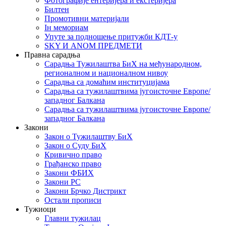
Фотографије ентеријера и екстеријера
Билтен
Промотивни материјали
Iн мемориам
Упуте за подношење притужби КДТ-у
SKY И ANOM ПРЕДМЕТИ
Правна сарадња
Сарадња Тужилаштва БиХ на међународном,
регионалном и националном нивоу
Сарадња са домаћим институцијама
Сарадња са тужилаштвима југоисточне Европе/
западног Балкана
Сарадња са тужилаштвима југоисточне Европе/
западног Балкана
Закони
Закон о Тужилаштву БиХ
Закон о Суду БиХ
Кривично право
Грађанско право
Закони ФБИХ
Закони РС
Закони Брчко Дистрикт
Остали прописи
Тужиоци
Главни тужилац