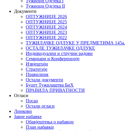
Тужиоци Oдсјекa I
Тужиоци Oдсјекa II
Документи
ОПТУЖНИЦЕ 2026
ОПТУЖНИЦЕ 2025
ОПТУЖНИЦЕ 2024
ОПТУЖНИЦЕ 2023
ОПТУЖНИЦЕ 2022
ТУЖИЛАЧКЕ ОДЛУКЕ У ПРЕДМЕТИМА 145а.
ОСТАЛЕ ТУЖИЛАЧКЕ ОДЛУКЕ
Индивидуални и стручни радови
Семинари и Конференције
Извјештаји
Стратегије
Правилник
Остали документи
Буџет Тужилаштва БиХ
ПРАВИЛА ПРИВАТНОСТИ
Огласи
Посао
Остали огласи
Линкови
Јавне набавке
Обавјештења о набавци
План набавки