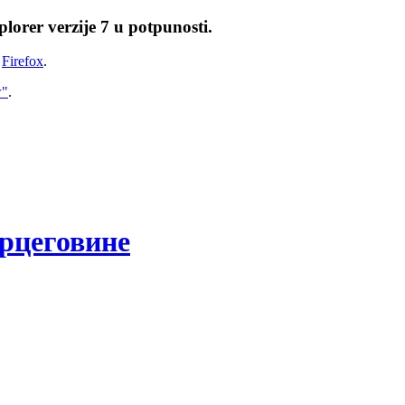
lorer verzije 7 u potpunosti.
i
Firefox
.
w"
.
рцеговине