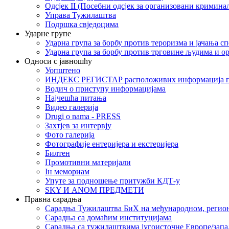
Одсјек II (Посебни одсјек за организовани кримина
Управа Тужилаштва
Подршка свједоцима
Ударне групе
Ударна група за борбу против тероризма и јачања с
Ударна група за борбу против трговине људима и о
Односи с јавношћу
Уопштено
ИНДЕКС РЕГИСТАР расположивих информација п
Водич о приступу информацијама
Најчешћа питања
Видео галерија
Drugi o nama - PRESS
Захтјев за интервју
Фото галерија
Фотографије ентеријера и екстеријера
Билтен
Промотивни материјали
Iн мемориам
Упуте за подношење притужби КДТ-у
SKY И ANOM ПРЕДМЕТИ
Правна сарадња
Сарадња Тужилаштва БиХ на међународном, регио
Сарадња са домаћим институцијама
Сарадња са тужилаштвима југоисточне Европе/запа