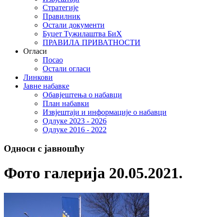
Стратегије
Правилник
Остали документи
Буџет Тужилаштва БиХ
ПРАВИЛА ПРИВАТНОСТИ
Огласи
Посао
Остали огласи
Линкови
Јавне набавке
Обавјештења о набавци
План набавки
Извјештаји и информације о набавци
Одлуке 2023 - 2026
Одлуке 2016 - 2022
Односи с јавношћу
Фото галерија 20.05.2021.