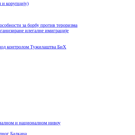
л и корупцију)
пособности за борбу против тероризма
рганизиране илегалне имиграције
од контролом Тужилаштва БиХ
налном и националном нивоу
дног Балкана