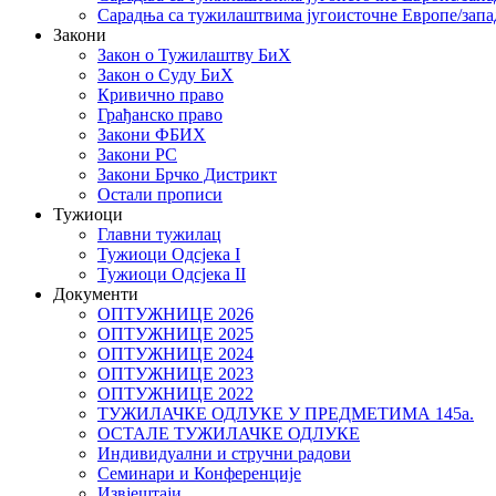
Сарадња са тужилаштвима југоисточне Европе/запа
Закони
Закон о Тужилаштву БиХ
Закон о Суду БиХ
Кривично право
Грађанско право
Закони ФБИХ
Закони РС
Закони Брчко Дистрикт
Остали прописи
Тужиоци
Главни тужилац
Тужиоци Oдсјекa I
Тужиоци Oдсјекa II
Документи
ОПТУЖНИЦЕ 2026
ОПТУЖНИЦЕ 2025
ОПТУЖНИЦЕ 2024
ОПТУЖНИЦЕ 2023
ОПТУЖНИЦЕ 2022
ТУЖИЛАЧКЕ ОДЛУКЕ У ПРЕДМЕТИМА 145а.
ОСТАЛЕ ТУЖИЛАЧКЕ ОДЛУКЕ
Индивидуални и стручни радови
Семинари и Конференције
Извјештаји