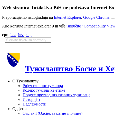
Web stranica Tužilaštva BiH ne podržava Internet Exp
Preporučujemo nadogradnju na
Internet Explorer
,
Google Chrome
, il
Ako koristite Internet explorer 9 ili više
isključite "Compatibility Vie
срп
bos
hrv
eng
Тужилаштво Босне и Хе
О Тужилаштву
Ријеч главног тужиоца
Кодекс тужилачке етике
Поруке претходних главних тужилаца
Историјат
Надлежности
Одсјеци
Одсјек I (Одсјек за ратне злочине)