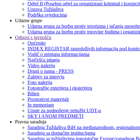
Odjel II (Posebni odjel za organizirani kriminal i korupci
Uprava Tužilaštva
Podrška svjedocima
Udarne grupe
Udarna grupa za borbu protiv terorizma i jačanja sposobn
Udarna grupa za borbu protiv trgovine ljudima i organizir
Odnosi s javnošću
Općenito
INDEX REGISTAR raspoloživih informacija pod kontro
Vodič o pristupu informacijama
Najčešća pitanja
Video galerija
Drugi o nama - PRESS
Zahtjev za intervju
Foto galerija
Fotografije enterijera i eksterijera
Bilten
Promotivni materijali
In memoriam
Upute za podnošenje pritužbi UDT-u
SKY I ANOM PREDMETI
Pravna saradnja
Saradnja Tužilaštva BiH na međunarodnom, regionalnom
Saradnja sa domaćim institucijama
Saradnja sa tužilaštvima jugoistočne Evrope/zapadnog B