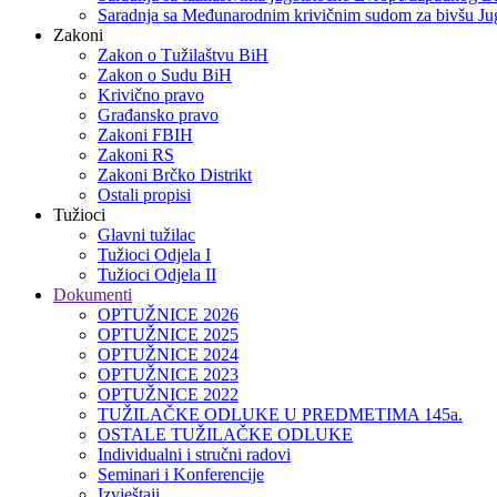
Saradnja sa Međunarodnim krivičnim sudom za bivšu Jug
Zakoni
Zakon o Тužilaštvu BiH
Zakon o Sudu BiH
Krivično pravo
Građansko pravo
Zakoni FBIH
Zakoni RS
Zakoni Brčko Distrikt
Ostali propisi
Tužioci
Glavni tužilac
Tužioci Odjela I
Tužioci Odjela II
Dokumenti
OPTUŽNICE 2026
OPTUŽNICE 2025
OPTUŽNICE 2024
OPTUŽNICE 2023
OPTUŽNICE 2022
TUŽILAČKE ODLUKE U PREDMETIMA 145a.
OSTALE TUŽILAČKE ODLUKE
Individualni i stručni radovi
Seminari i Konferencije
Izvještaji