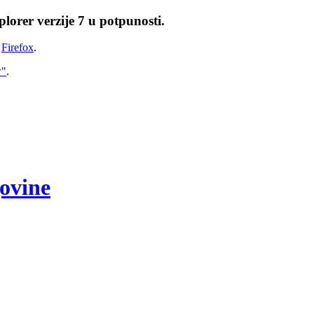
lorer verzije 7 u potpunosti.
i
Firefox
.
w"
.
govine