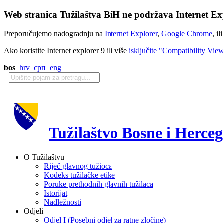
Web stranica Tužilaštva BiH ne podržava Internet Exp
Preporučujemo nadogradnju na
Internet Explorer
,
Google Chrome
, il
Ako koristite Internet explorer 9 ili više
isključite "Compatibility Vie
bos
hrv
срп
eng
Tužilaštvo Bosne i Herce
O Tužilaštvu
Riječ glavnog tužioca
Kodeks tužilačke etike
Poruke prethodnih glavnih tužilaca
Istorijat
Nadležnosti
Odjeli
Odjel I (Posebni odjel za ratne zločine)