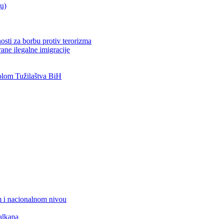
ju)
osti za borbu protiv terorizma
ane ilegalne imigracije
lom Tužilaštva BiH
 i nacionalnom nivou
alkana