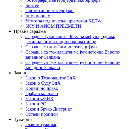
Фотографије ентеријера и екстеријера
Билтен
Промотивни материјали
Iн мемориам
Упуте за подношење притужби КДТ-у
SKY И ANOM ПРЕДМЕТИ
Правна сарадња
Сарадња Тужилаштва БиХ на међународном,
регионалном и националном нивоу
Сарадња са домаћим институцијама
Сарадња са тужилаштвима југоисточне Европе/
западног Балкана
Сарадња са тужилаштвима југоисточне Европе/
западног Балкана
Закони
Закон о Тужилаштву БиХ
Закон о Суду БиХ
Кривично право
Грађанско право
Закони ФБИХ
Закони РС
Закони Брчко Дистрикт
Остали прописи
Тужиоци
Главни тужилац