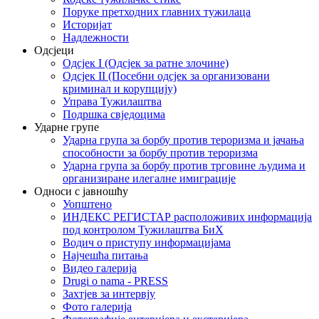
Поруке претходних главних тужилаца
Историјат
Надлежности
Одсјеци
Одсјек I (Одсјек за ратне злочине)
Одсјек II (Посебни одсјек за организовани
криминал и корупцију)
Управа Тужилаштва
Подршка свједоцима
Ударне групе
Ударна група за борбу против тероризма и јачања
способности за борбу против тероризма
Ударна група за борбу против трговине људима и
организиране илегалне имиграције
Односи с јавношћу
Уопштено
ИНДЕКС РЕГИСТАР расположивих информација
под контролом Тужилаштва БиХ
Водич о приступу информацијама
Најчешћа питања
Видео галерија
Drugi o nama - PRESS
Захтјев за интервју
Фото галерија