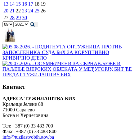
13
14
15
16
17
18
19
20
21
22
23
24
25
26
27
28
29
30
Контакт
АДРЕСА ТУЖИЛАШТВА БИХ
Краљице Јелене 88
71000 Сарајево
Босна и Херцеговина
Тел: +387 (0) 33 483 700
Факс: +387 (0) 33 483 840
info@tuzilastvobih.gov.ba