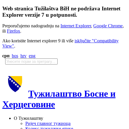
Web stranica Tužilaštva BiH ne podržava Internet
Explorer verzije 7 u potpunosti.
Preporučujemo nadogradnju na
Internet Explorer
,
Google Chrome
,
ili
Firefox
.
Ako koristite Internet explorer 9 ili više
isključite "Compatibility
View"
.
срп
bos
hrv
eng
Тужилаштво Босне и
Херцеговине
О Тужилаштву
Ријеч главног тужиоца
Кодекс тужилачке етике