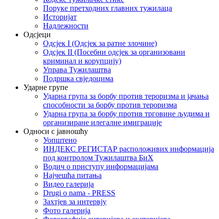
Поруке претходних главних тужилаца
Историјат
Надлежности
Одсјеци
Одсјек I (Одсјек за ратне злочине)
Одсјек II (Посебни одсјек за организовани
криминал и корупцију)
Управа Тужилаштва
Подршка свједоцима
Ударне групе
Ударна група за борбу против тероризма и јачања
способности за борбу против тероризма
Ударна група за борбу против трговине људима и
организиране илегалне имиграције
Односи с јавношћу
Уопштено
ИНДЕКС РЕГИСТАР расположивих информација
под контролом Тужилаштва БиХ
Водич о приступу информацијама
Најчешћа питања
Видео галерија
Drugi o nama - PRESS
Захтјев за интервју
Фото галерија