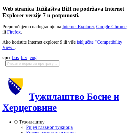
Web stranica Tužilaštva BiH ne podržava Internet
Explorer verzije 7 u potpunosti.
Preporučujemo nadogradnju na
Internet Explorer
,
Google Chrome
,
ili
Firefox
.
Ako koristite Internet explorer 9 ili više
isključite "Compatibility
View"
.
срп
bos
hrv
eng
Тужилаштво Босне и
Херцеговине
О Тужилаштву
Ријеч главног тужиоца
Кодекс тужилачке етике