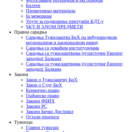
Фотографије ентеријера и екстеријера
Билтен
Промотивни материјали
Iн мемориам
Упуте за подношење притужби КДТ-у
SKY И ANOM ПРЕДМЕТИ
Правна сарадња
Сарадња Тужилаштва БиХ на међународном,
регионалном и националном нивоу
Сарадња са домаћим институцијама
Сарадња са тужилаштвима југоисточне Европе/
западног Балкана
Сарадња са тужилаштвима југоисточне Европе/
западног Балкана
Закони
Закон о Тужилаштву БиХ
Закон о Суду БиХ
Кривично право
Грађанско право
Закони ФБИХ
Закони РС
Закони Брчко Дистрикт
Остали прописи
Тужиоци
Главни тужилац