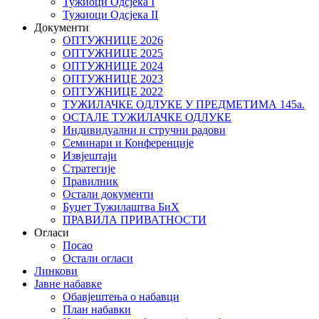
Тужиоци Oдсјекa I
Тужиоци Oдсјекa II
Документи
ОПТУЖНИЦЕ 2026
ОПТУЖНИЦЕ 2025
ОПТУЖНИЦЕ 2024
ОПТУЖНИЦЕ 2023
ОПТУЖНИЦЕ 2022
ТУЖИЛАЧКЕ ОДЛУКЕ У ПРЕДМЕТИМА 145а.
ОСТАЛЕ ТУЖИЛАЧКЕ ОДЛУКЕ
Индивидуални и стручни радови
Семинари и Конференције
Извјештаји
Стратегије
Правилник
Остали документи
Буџет Тужилаштва БиХ
ПРАВИЛА ПРИВАТНОСТИ
Огласи
Посао
Остали огласи
Линкови
Јавне набавке
Обавјештења о набавци
План набавки