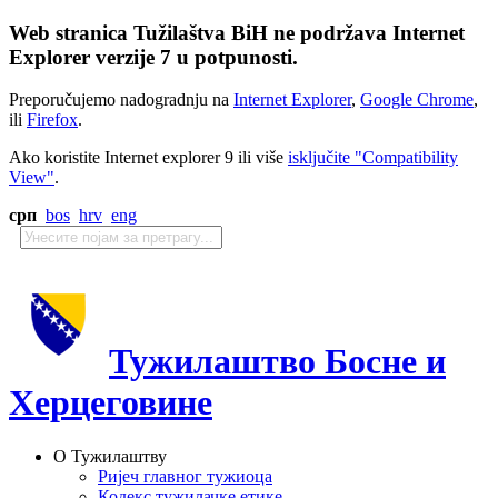
Web stranica Tužilaštva BiH ne podržava Internet
Explorer verzije 7 u potpunosti.
Preporučujemo nadogradnju na
Internet Explorer
,
Google Chrome
,
ili
Firefox
.
Ako koristite Internet explorer 9 ili više
isključite "Compatibility
View"
.
срп
bos
hrv
eng
Тужилаштво Босне и
Херцеговине
О Тужилаштву
Ријеч главног тужиоца
Кодекс тужилачке етике