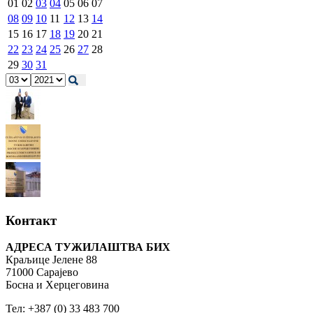
01
02
03
04
05
06
07
08
09
10
11
12
13
14
15
16
17
18
19
20
21
22
23
24
25
26
27
28
29
30
31
Контакт
АДРЕСА ТУЖИЛАШТВА БИХ
Краљице Јелене 88
71000 Сарајево
Босна и Херцеговина
Тел: +387 (0) 33 483 700