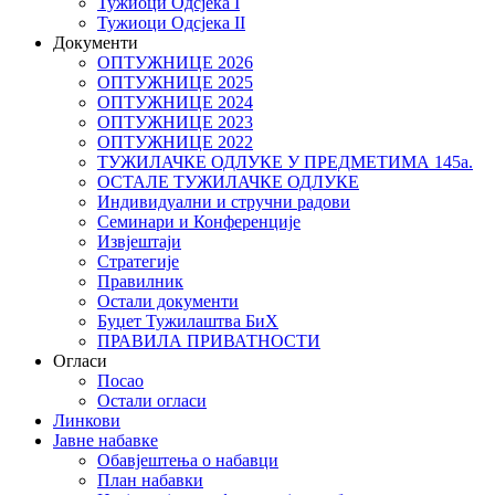
Тужиоци Oдсјекa I
Тужиоци Oдсјекa II
Документи
ОПТУЖНИЦЕ 2026
ОПТУЖНИЦЕ 2025
ОПТУЖНИЦЕ 2024
ОПТУЖНИЦЕ 2023
ОПТУЖНИЦЕ 2022
ТУЖИЛАЧКЕ ОДЛУКЕ У ПРЕДМЕТИМА 145а.
ОСТАЛЕ ТУЖИЛАЧКЕ ОДЛУКЕ
Индивидуални и стручни радови
Семинари и Конференције
Извјештаји
Стратегије
Правилник
Остали документи
Буџет Тужилаштва БиХ
ПРАВИЛА ПРИВАТНОСТИ
Огласи
Посао
Остали огласи
Линкови
Јавне набавке
Обавјештења о набавци
План набавки