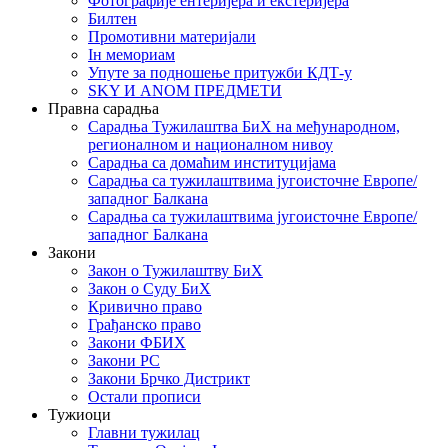
Фотографије ентеријера и екстеријера
Билтен
Промотивни материјали
Iн мемориам
Упуте за подношење притужби КДТ-у
SKY И ANOM ПРЕДМЕТИ
Правна сарадња
Сарадња Тужилаштва БиХ на међународном,
регионалном и националном нивоу
Сарадња са домаћим институцијама
Сарадња са тужилаштвима југоисточне Европе/
западног Балкана
Сарадња са тужилаштвима југоисточне Европе/
западног Балкана
Закони
Закон о Тужилаштву БиХ
Закон о Суду БиХ
Кривично право
Грађанско право
Закони ФБИХ
Закони РС
Закони Брчко Дистрикт
Остали прописи
Тужиоци
Главни тужилац