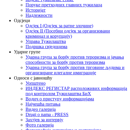
Поруке претходних главних тужилаца
Историјат
Надлежности
Одсјеци
Одсјек I (Одсјек за ратне злочине)
Одсјек II (Посебни одсјек за организовани
криминал и корупцију)
Управа Тужилаштва
Подршка свједоцима
Ударне групе
Ударна група за борбу против тероризма и јачања
способности за борбу против тероризма
Ударна група за борбу против трговине људима и
организиране илегалне имиграције
Односи с јавношћу
Уопштено
ИНДЕКС РЕГИСТАР расположивих информација
под контролом Тужилаштва БиХ
Водич о приступу информацијама
Најчешћа питања
Видео галерија
Drugi o nama - PRESS
Захтјев за интервју
Фото галерија