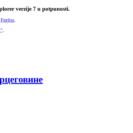
lorer verzije 7 u potpunosti.
i
Firefox
.
w"
.
рцеговине