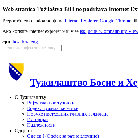
Web stranica Tužilaštva BiH ne podržava Internet Exp
Preporučujemo nadogradnju na
Internet Explorer
,
Google Chrome
, il
Ako koristite Internet explorer 9 ili više
isključite "Compatibility Vie
срп
bos
hrv
eng
Тужилаштво Босне и Хе
О Тужилаштву
Ријеч главног тужиоца
Кодекс тужилачке етике
Поруке претходних главних тужилаца
Историјат
Надлежности
Одсјеци
Одсјек I (Одсјек за ратне злочине)