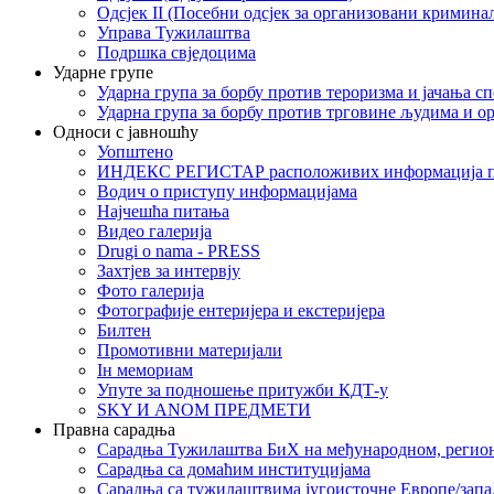
Одсјек II (Посебни одсјек за организовани кримина
Управа Тужилаштва
Подршка свједоцима
Ударне групе
Ударна група за борбу против тероризма и јачања с
Ударна група за борбу против трговине људима и о
Односи с јавношћу
Уопштено
ИНДЕКС РЕГИСТАР расположивих информација п
Водич о приступу информацијама
Најчешћа питања
Видео галерија
Drugi o nama - PRESS
Захтјев за интервју
Фото галерија
Фотографије ентеријера и екстеријера
Билтен
Промотивни материјали
Iн мемориам
Упуте за подношење притужби КДТ-у
SKY И ANOM ПРЕДМЕТИ
Правна сарадња
Сарадња Тужилаштва БиХ на међународном, регио
Сарадња са домаћим институцијама
Сарадња са тужилаштвима југоисточне Европе/запа