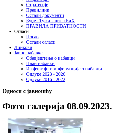
Стратегије
Правилник
Остали документи
Буџет Тужилаштва БиХ
ПРАВИЛА ПРИВАТНОСТИ
Огласи
Посао
Остали огласи
Линкови
Јавне набавке
Обавјештења о набавци
План набавки
Извјештаји и информације о набавци
Одлуке 2023 - 2026
Одлуке 2016 - 2022
Односи с јавношћу
Фото галерија 08.09.2023.