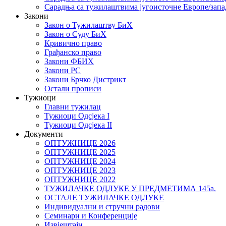
Сарадња са тужилаштвима југоисточне Европе/запа
Закони
Закон о Тужилаштву БиХ
Закон о Суду БиХ
Кривично право
Грађанско право
Закони ФБИХ
Закони РС
Закони Брчко Дистрикт
Остали прописи
Тужиоци
Главни тужилац
Тужиоци Oдсјекa I
Тужиоци Oдсјекa II
Документи
ОПТУЖНИЦЕ 2026
ОПТУЖНИЦЕ 2025
ОПТУЖНИЦЕ 2024
ОПТУЖНИЦЕ 2023
ОПТУЖНИЦЕ 2022
ТУЖИЛАЧКЕ ОДЛУКЕ У ПРЕДМЕТИМА 145а.
ОСТАЛЕ ТУЖИЛАЧКЕ ОДЛУКЕ
Индивидуални и стручни радови
Семинари и Конференције
Извјештаји