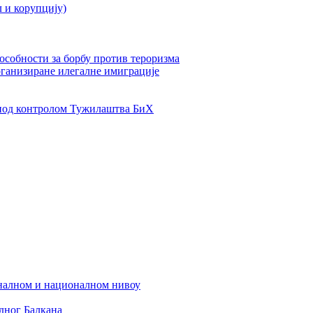
л и корупцију)
пособности за борбу против тероризма
рганизиране илегалне имиграције
од контролом Тужилаштва БиХ
налном и националном нивоу
дног Балкана