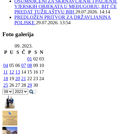
OSUMNJIČENI ZA SKRNAVLJENJE I PALJENJE
VJERSKIH OBJEKATA U MEĐUGORJU, BIT ĆE
PREDAT TUŽILAŠTVU BIH
29.07.2026. 14:14
PREDLOŽEN PRITVOR ZA DRŽAVLJANINA
POLJSKE
29.07.2026. 13:54
Foto galerija
09. 2023.
P
U
S
Č
P
S
N
01
02
03
04
05
06
07
08
09
10
11
12
13
14
15
16
17
18
19
20
21
22
23
24
25
26
27
28
29
30