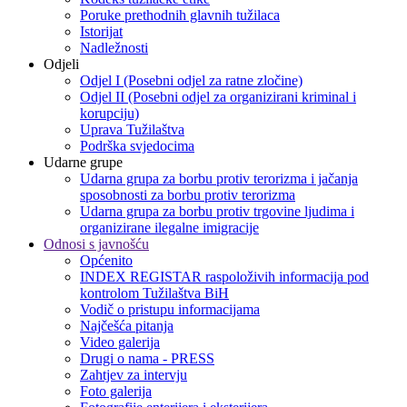
Poruke prethodnih glavnih tužilaca
Istorijat
Nadležnosti
Odjeli
Odjel I (Posebni odjel za ratne zločine)
Odjel II (Posebni odjel za organizirani kriminal i
korupciju)
Uprava Tužilaštva
Podrška svjedocima
Udarne grupe
Udarna grupa za borbu protiv terorizma i jačanja
sposobnosti za borbu protiv terorizma
Udarna grupa za borbu protiv trgovine ljudima i
organizirane ilegalne imigracije
Odnosi s javnošću
Općenito
INDEX REGISTAR raspoloživih informacija pod
kontrolom Tužilaštva BiH
Vodič o pristupu informacijama
Najčešća pitanja
Video galerija
Drugi o nama - PRESS
Zahtjev za intervju
Foto galerija