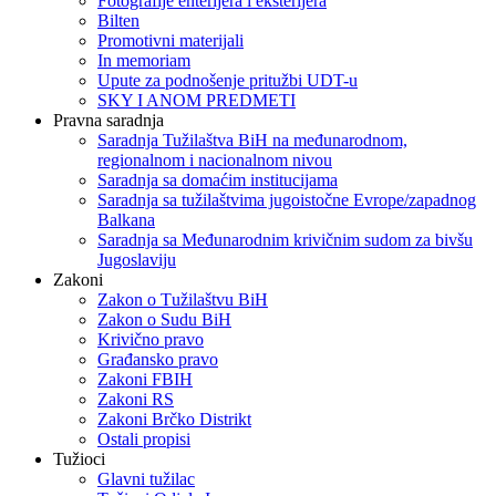
Fotografije enterijera i eksterijera
Bilten
Promotivni materijali
In memoriam
Upute za podnošenje pritužbi UDT-u
SKY I ANOM PREDMETI
Pravna saradnja
Saradnja Tužilaštva BiH na međunarodnom,
regionalnom i nacionalnom nivou
Saradnja sa domaćim institucijama
Saradnja sa tužilaštvima jugoistočne Evrope/zapadnog
Balkana
Saradnja sa Međunarodnim krivičnim sudom za bivšu
Jugoslaviju
Zakoni
Zakon o Тužilaštvu BiH
Zakon o Sudu BiH
Krivično pravo
Građansko pravo
Zakoni FBIH
Zakoni RS
Zakoni Brčko Distrikt
Ostali propisi
Tužioci
Glavni tužilac