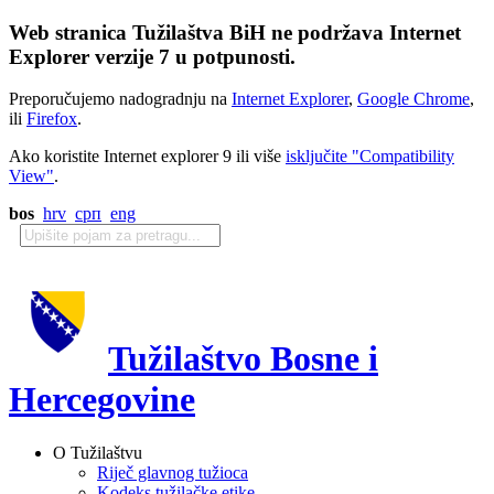
Web stranica Tužilaštva BiH ne podržava Internet
Explorer verzije 7 u potpunosti.
Preporučujemo nadogradnju na
Internet Explorer
,
Google Chrome
,
ili
Firefox
.
Ako koristite Internet explorer 9 ili više
isključite "Compatibility
View"
.
bos
hrv
срп
eng
Tužilaštvo Bosne i
Hercegovine
O Tužilaštvu
Riječ glavnog tužioca
Kodeks tužilačke etike