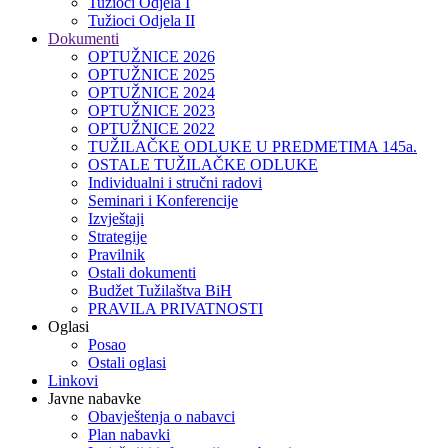
Tužioci Odjela I
Tužioci Odjela II
Dokumenti
OPTUŽNICE 2026
OPTUŽNICE 2025
OPTUŽNICE 2024
OPTUŽNICE 2023
OPTUŽNICE 2022
TUŽILAČKE ODLUKE U PREDMETIMA 145a.
OSTALE TUŽILAČKE ODLUKE
Individualni i stručni radovi
Seminari i Konferencije
Izvještaji
Strategije
Pravilnik
Ostali dokumenti
Budžet Tužilaštva BiH
PRAVILA PRIVATNOSTI
Oglasi
Posao
Ostali oglasi
Linkovi
Javne nabavke
Obavještenja o nabavci
Plan nabavki