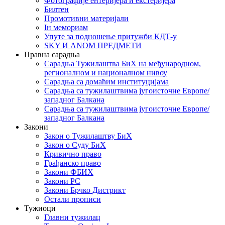
Фотографије ентеријера и екстеријера
Билтен
Промотивни материјали
Iн мемориам
Упуте за подношење притужби КДТ-у
SKY И ANOM ПРЕДМЕТИ
Правна сарадња
Сарадња Тужилаштва БиХ на међународном,
регионалном и националном нивоу
Сарадња са домаћим институцијама
Сарадња са тужилаштвима југоисточне Европе/
западног Балкана
Сарадња са тужилаштвима југоисточне Европе/
западног Балкана
Закони
Закон о Тужилаштву БиХ
Закон о Суду БиХ
Кривично право
Грађанско право
Закони ФБИХ
Закони РС
Закони Брчко Дистрикт
Остали прописи
Тужиоци
Главни тужилац