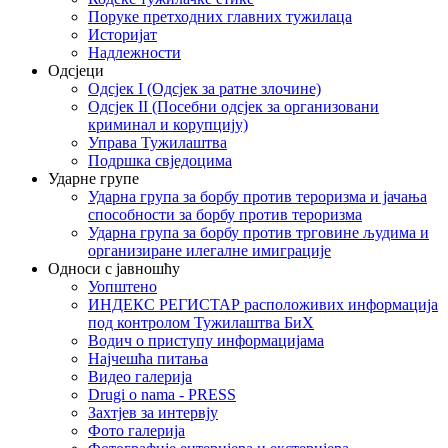
Поруке претходних главних тужилаца
Историјат
Надлежности
Одсјеци
Одсјек I (Одсјек за ратне злочине)
Одсјек II (Посебни одсјек за организовани
криминал и корупцију)
Управа Тужилаштва
Подршка свједоцима
Ударне групе
Ударна група за борбу против тероризма и јачања
способности за борбу против тероризма
Ударна група за борбу против трговине људима и
организиране илегалне имиграције
Односи с јавношћу
Уопштено
ИНДЕКС РЕГИСТАР расположивих информација
под контролом Тужилаштва БиХ
Водич о приступу информацијама
Најчешћа питања
Видео галерија
Drugi o nama - PRESS
Захтјев за интервју
Фото галерија