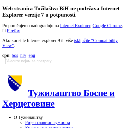
Web stranica Tužilaštva BiH ne podržava Internet
Explorer verzije 7 u potpunosti.
Preporučujemo nadogradnju na
Internet Explorer
,
Google Chrome
,
ili
Firefox
.
Ako koristite Internet explorer 9 ili više
isključite "Compatibility
View"
.
срп
bos
hrv
eng
Тужилаштво Босне и
Херцеговине
О Тужилаштву
Ријеч главног тужиоца
Кодекс тужилачке етике