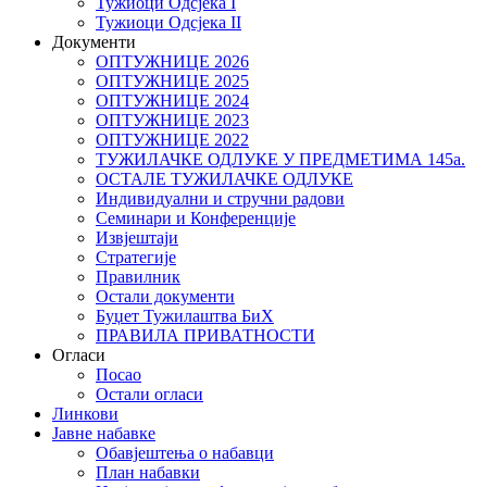
Тужиоци Oдсјекa I
Тужиоци Oдсјекa II
Документи
ОПТУЖНИЦЕ 2026
ОПТУЖНИЦЕ 2025
ОПТУЖНИЦЕ 2024
ОПТУЖНИЦЕ 2023
ОПТУЖНИЦЕ 2022
ТУЖИЛАЧКЕ ОДЛУКЕ У ПРЕДМЕТИМА 145а.
ОСТАЛЕ ТУЖИЛАЧКЕ ОДЛУКЕ
Индивидуални и стручни радови
Семинари и Конференције
Извјештаји
Стратегије
Правилник
Остали документи
Буџет Тужилаштва БиХ
ПРАВИЛА ПРИВАТНОСТИ
Огласи
Посао
Остали огласи
Линкови
Јавне набавке
Обавјештења о набавци
План набавки