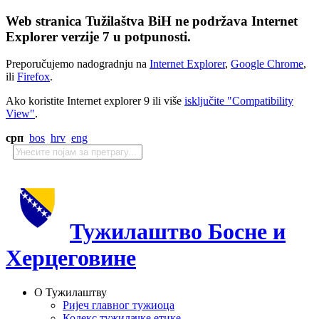
Web stranica Tužilaštva BiH ne podržava Internet
Explorer verzije 7 u potpunosti.
Preporučujemo nadogradnju na
Internet Explorer
,
Google Chrome
,
ili
Firefox
.
Ako koristite Internet explorer 9 ili više
isključite "Compatibility
View"
.
срп
bos
hrv
eng
Тужилаштво Босне и
Херцеговине
О Тужилаштву
Ријеч главног тужиоца
Кодекс тужилачке етике