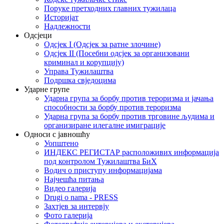
Поруке претходних главних тужилаца
Историјат
Надлежности
Одсјеци
Одсјек I (Одсјек за ратне злочине)
Одсјек II (Посебни одсјек за организовани
криминал и корупцију)
Управа Тужилаштва
Подршка свједоцима
Ударне групе
Ударна група за борбу против тероризма и јачања
способности за борбу против тероризма
Ударна група за борбу против трговине људима и
организиране илегалне имиграције
Односи с јавношћу
Уопштено
ИНДЕКС РЕГИСТАР расположивих информација
под контролом Тужилаштва БиХ
Водич о приступу информацијама
Најчешћа питања
Видео галерија
Drugi o nama - PRESS
Захтјев за интервју
Фото галерија