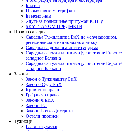
Фотографије ентеријера и екстеријера
Билтен
Промотивни материјали
Iн мемориам
Упуте за подношење притужби КДТ-у
SKY И ANOM ПРЕДМЕТИ
Правна сарадња
Сарадња Тужилаштва БиХ на међународном,
регионалном и националном нивоу
Сарадња са домаћим институцијама
Сарадња са тужилаштвима југоисточне Европе/
западног Балкана
Сарадња са тужилаштвима југоисточне Европе/
западног Балкана
Закони
Закон о Тужилаштву БиХ
Закон о Суду БиХ
Кривично право
Грађанско право
Закони ФБИХ
Закони РС
Закони Брчко Дистрикт
Остали прописи
Тужиоци
Главни тужилац