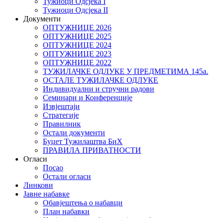
Тужиоци Oдсјекa I
Тужиоци Oдсјекa II
Документи
ОПТУЖНИЦЕ 2026
ОПТУЖНИЦЕ 2025
ОПТУЖНИЦЕ 2024
ОПТУЖНИЦЕ 2023
ОПТУЖНИЦЕ 2022
ТУЖИЛАЧКЕ ОДЛУКЕ У ПРЕДМЕТИМА 145а.
ОСТАЛЕ ТУЖИЛАЧКЕ ОДЛУКЕ
Индивидуални и стручни радови
Семинари и Конференције
Извјештаји
Стратегије
Правилник
Остали документи
Буџет Тужилаштва БиХ
ПРАВИЛА ПРИВАТНОСТИ
Огласи
Посао
Остали огласи
Линкови
Јавне набавке
Обавјештења о набавци
План набавки