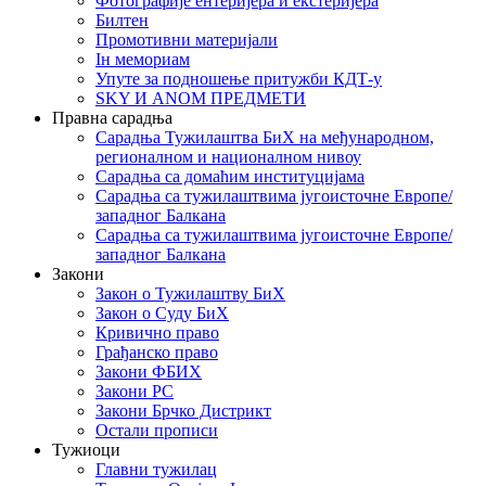
Фотографије ентеријера и екстеријера
Билтен
Промотивни материјали
Iн мемориам
Упуте за подношење притужби КДТ-у
SKY И ANOM ПРЕДМЕТИ
Правна сарадња
Сарадња Тужилаштва БиХ на међународном,
регионалном и националном нивоу
Сарадња са домаћим институцијама
Сарадња са тужилаштвима југоисточне Европе/
западног Балкана
Сарадња са тужилаштвима југоисточне Европе/
западног Балкана
Закони
Закон о Тужилаштву БиХ
Закон о Суду БиХ
Кривично право
Грађанско право
Закони ФБИХ
Закони РС
Закони Брчко Дистрикт
Остали прописи
Тужиоци
Главни тужилац