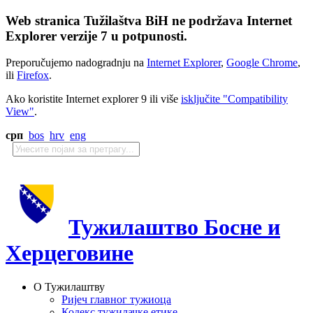
Web stranica Tužilaštva BiH ne podržava Internet
Explorer verzije 7 u potpunosti.
Preporučujemo nadogradnju na
Internet Explorer
,
Google Chrome
,
ili
Firefox
.
Ako koristite Internet explorer 9 ili više
isključite "Compatibility
View"
.
срп
bos
hrv
eng
Тужилаштво Босне и
Херцеговине
О Тужилаштву
Ријеч главног тужиоца
Кодекс тужилачке етике