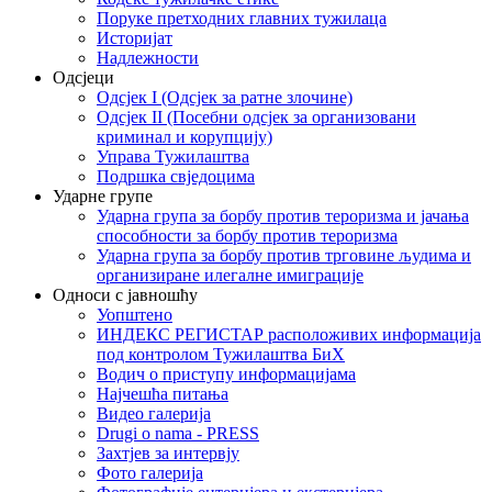
Поруке претходних главних тужилаца
Историјат
Надлежности
Одсјеци
Одсјек I (Одсјек за ратне злочине)
Одсјек II (Посебни одсјек за организовани
криминал и корупцију)
Управа Тужилаштва
Подршка свједоцима
Ударне групе
Ударна група за борбу против тероризма и јачања
способности за борбу против тероризма
Ударна група за борбу против трговине људима и
организиране илегалне имиграције
Односи с јавношћу
Уопштено
ИНДЕКС РЕГИСТАР расположивих информација
под контролом Тужилаштва БиХ
Водич о приступу информацијама
Најчешћа питања
Видео галерија
Drugi o nama - PRESS
Захтјев за интервју
Фото галерија