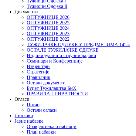
Тужиоци Oдсјекa I
Тужиоци Oдсјекa II
Документи
ОПТУЖНИЦЕ 2026
ОПТУЖНИЦЕ 2025
ОПТУЖНИЦЕ 2024
ОПТУЖНИЦЕ 2023
ОПТУЖНИЦЕ 2022
ТУЖИЛАЧКЕ ОДЛУКЕ У ПРЕДМЕТИМА 145а.
ОСТАЛЕ ТУЖИЛАЧКЕ ОДЛУКЕ
Индивидуални и стручни радови
Семинари и Конференције
Извјештаји
Стратегије
Правилник
Остали документи
Буџет Тужилаштва БиХ
ПРАВИЛА ПРИВАТНОСТИ
Огласи
Посао
Остали огласи
Линкови
Јавне набавке
Обавјештења о набавци
План набавки