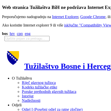
Web stranica Tužilaštva BiH ne podržava Internet Exp
Preporučujemo nadogradnju na
Internet Explorer
,
Google Chrome
, il
Ako koristite Internet explorer 9 ili više
isključite "Compatibility Vie
bos
hrv
срп
eng
Tužilaštvo Bosne i Herce
O Tužilaštvu
Riječ glavnog tužioca
Kodeks tužilačke etike
Poruke prethodnih glavnih tužilaca
Istorijat
Nadležnosti
Odjeli
Odjel I (Posebni odjel za ratne zločine)