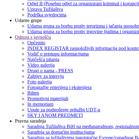
Odjel II (Posebni odjel za organizirani kriminal i korupci
Uprava Tužilaštva
Podrška svjedocima
Udarne grupe
Udarna grupa za borbu protiv terorizma i jačanja sposobn
Udarna grupa za borbu protiv trgovine ljudima i organizir
Odnosi s javnošću
Općenito
INDEX REGISTAR raspoloživih informacija pod kontro
Vodič o pristupu informacijama
Najčešća pitanja
Video galerija
Drugi o nama - PRESS
Zahtjev za intervju
Foto galerija
Fotografije enterijera i eksterijera
Bilten
Promotivni materijali
In memoriam
Upute za podnošenje pritužbi UDT-u
SKY I ANOM PREDMETI
Pravna saradnja
Saradnja Tužilaštva BiH na međunarodnom, regionalnom
Saradnja sa domaćim institucijama
Saradnja sa tužilaštvima jugoistočne Evrope/zapadnog B