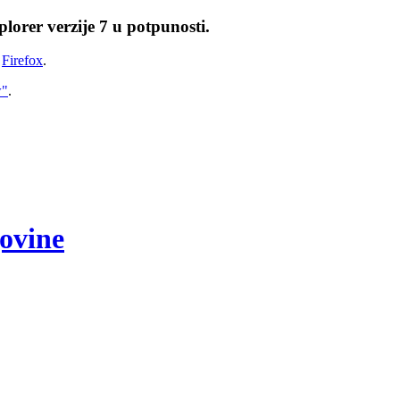
lorer verzije 7 u potpunosti.
i
Firefox
.
w"
.
govine