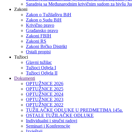
Saradnja sa Međunarodnim krivičnim sudom za bivšu Jug
Zakoni
Zakon o Тužilaštvu BiH
Zakon o Sudu BiH
Krivično pravo
Građansko pravo
Zakoni FBIH
Zakoni RS
Zakoni Brčko Distrikt
Ostali propisi
Tužioci
Glavni tužilac
Tužioci Odjela I
Tužioci Odjela II
Dokumenti
OPTUŽNICE 2026
OPTUŽNICE 2025
OPTUŽNICE 2024
OPTUŽNICE 2023
OPTUŽNICE 2022
TUŽILAČKE ODLUKE U PREDMETIMA 145a.
OSTALE TUŽILAČKE ODLUKE
Individualni i stručni radovi
Seminari i Konferencije
Izvještaji