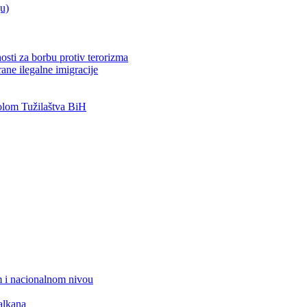
ju)
osti za borbu protiv terorizma
ane ilegalne imigracije
lom Tužilaštva BiH
 i nacionalnom nivou
alkana