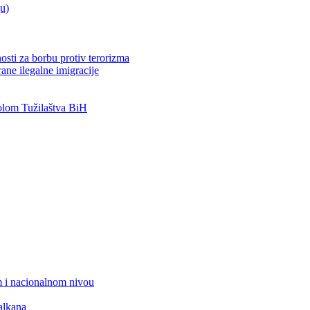
ju)
osti za borbu protiv terorizma
ane ilegalne imigracije
lom Tužilaštva BiH
 i nacionalnom nivou
alkana