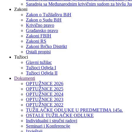
Saradnja sa Međunarodnim krivičnim sudom za bivšu Jug
Zakoni
Zakon o Тužilaštvu BiH
Zakon o Sudu BiH
Krivično pravo
Građansko pravo
Zakoni FBIH
Zakoni RS
Zakoni Brčko Distrikt
Ostali propisi
Tužioci
Glavni tužilac
Tužioci Odjela I
Tužioci Odjela II
Dokumenti
OPTUŽNICE 2026
OPTUŽNICE 2025
OPTUŽNICE 2024
OPTUŽNICE 2023
OPTUŽNICE 2022
TUŽILAČKE ODLUKE U PREDMETIMA 145a.
OSTALE TUŽILAČKE ODLUKE
Individualni i stručni radovi
Seminari i Konferencije
Izvještaji