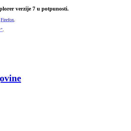
lorer verzije 7 u potpunosti.
i
Firefox
.
w"
.
govine