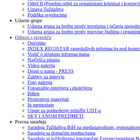
Odjel II (Posebni odjel za organizirani kriminal i korupci
Uprava Tužilaštva
Podrška svjedocima
Udarne grupe
Udarna grupa za borbu protiv terorizma i jačanja sposobn
Udarna grupa za borbu protiv trgovine ljudima i organizir
Odnosi s javnošću
Općenito
INDEX REGISTAR raspoloživih informacija pod kontro
Vodič o pristupu informacijama
Najčešća pitanja
Video galerija
Drugi o nama - PRESS
Zahtjev za intervju
Foto galerija
Fotografije enterijera i eksterijera
Bilten
Promotivni materijali
In memoriam
Upute za podnošenje pritužbi UDT-u
SKY I ANOM PREDMETI
Pravna saradnja
Saradnja Tužilaštva BiH na međunarodnom, regionalnom
Saradnja sa domaćim institucijama
Saradnja sa tužilaštvima jugoistočne Evrope/zapadnog B