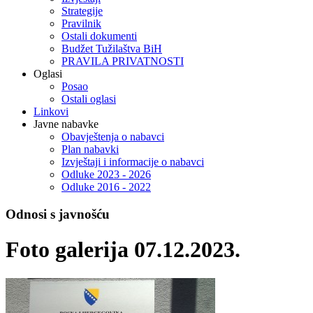
Strategije
Pravilnik
Ostali dokumenti
Budžet Tužilaštva BiH
PRAVILA PRIVATNOSTI
Oglasi
Posao
Ostali oglasi
Linkovi
Javne nabavke
Obavještenja o nabavci
Plan nabavki
Izvještaji i informacije o nabavci
Odluke 2023 - 2026
Odluke 2016 - 2022
Odnosi s javnošću
Foto galerija 07.12.2023.