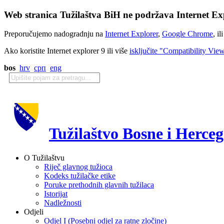
Web stranica Tužilaštva BiH ne podržava Internet Exp
Preporučujemo nadogradnju na
Internet Explorer
,
Google Chrome
, il
Ako koristite Internet explorer 9 ili više
isključite "Compatibility Vie
bos
hrv
срп
eng
Tužilaštvo Bosne i Herce
O Tužilaštvu
Riječ glavnog tužioca
Kodeks tužilačke etike
Poruke prethodnih glavnih tužilaca
Istorijat
Nadležnosti
Odjeli
Odjel I (Posebni odjel za ratne zločine)