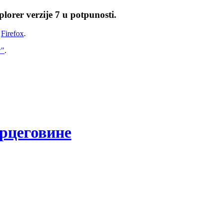
lorer verzije 7 u potpunosti.
i
Firefox
.
w"
.
рцеговине