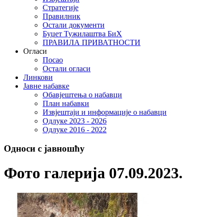
Стратегије
Правилник
Остали документи
Буџет Тужилаштва БиХ
ПРАВИЛА ПРИВАТНОСТИ
Огласи
Посао
Остали огласи
Линкови
Јавне набавке
Обавјештења о набавци
План набавки
Извјештаји и информације о набавци
Одлуке 2023 - 2026
Одлуке 2016 - 2022
Односи с јавношћу
Фото галерија 07.09.2023.