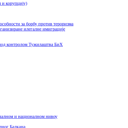
л и корупцију)
пособности за борбу против тероризма
рганизиране илегалне имиграције
од контролом Тужилаштва БиХ
налном и националном нивоу
дног Балкана