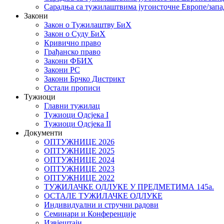
Сарадња са тужилаштвима југоисточне Европе/запа
Закони
Закон о Тужилаштву БиХ
Закон о Суду БиХ
Кривично право
Грађанско право
Закони ФБИХ
Закони РС
Закони Брчко Дистрикт
Остали прописи
Тужиоци
Главни тужилац
Тужиоци Oдсјекa I
Тужиоци Oдсјекa II
Документи
ОПТУЖНИЦЕ 2026
ОПТУЖНИЦЕ 2025
ОПТУЖНИЦЕ 2024
ОПТУЖНИЦЕ 2023
ОПТУЖНИЦЕ 2022
ТУЖИЛАЧКЕ ОДЛУКЕ У ПРЕДМЕТИМА 145а.
ОСТАЛЕ ТУЖИЛАЧКЕ ОДЛУКЕ
Индивидуални и стручни радови
Семинари и Конференције
Извјештаји