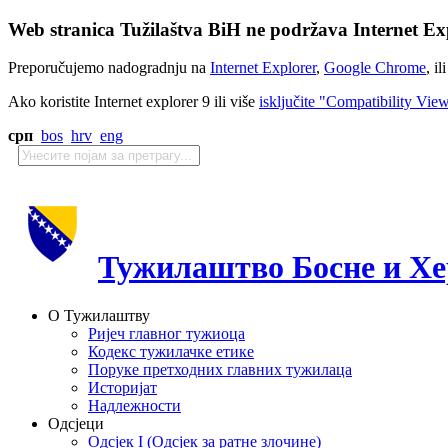
Web stranica Tužilaštva BiH ne podržava Internet Exp
Preporučujemo nadogradnju na
Internet Explorer
,
Google Chrome
, il
Ako koristite Internet explorer 9 ili više
isključite "Compatibility Vie
срп
bos
hrv
eng
Тужилаштво Босне и Хе
О Тужилаштву
Ријеч главног тужиоца
Кодекс тужилачке етике
Поруке претходних главних тужилаца
Историјат
Надлежности
Одсјеци
Одсјек I (Одсјек за ратне злочине)