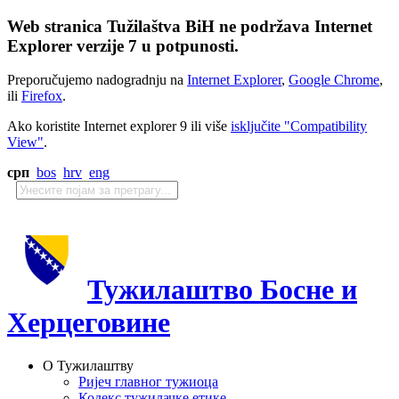
Web stranica Tužilaštva BiH ne podržava Internet
Explorer verzije 7 u potpunosti.
Preporučujemo nadogradnju na
Internet Explorer
,
Google Chrome
,
ili
Firefox
.
Ako koristite Internet explorer 9 ili više
isključite "Compatibility
View"
.
срп
bos
hrv
eng
Тужилаштво Босне и
Херцеговине
О Тужилаштву
Ријеч главног тужиоца
Кодекс тужилачке етике