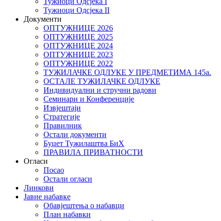
Тужиоци Oдсјекa I
Тужиоци Oдсјекa II
Документи
ОПТУЖНИЦЕ 2026
ОПТУЖНИЦЕ 2025
ОПТУЖНИЦЕ 2024
ОПТУЖНИЦЕ 2023
ОПТУЖНИЦЕ 2022
ТУЖИЛАЧКЕ ОДЛУКЕ У ПРЕДМЕТИМА 145а.
ОСТАЛЕ ТУЖИЛАЧКЕ ОДЛУКЕ
Индивидуални и стручни радови
Семинари и Конференције
Извјештаји
Стратегије
Правилник
Остали документи
Буџет Тужилаштва БиХ
ПРАВИЛА ПРИВАТНОСТИ
Огласи
Посао
Остали огласи
Линкови
Јавне набавке
Обавјештења о набавци
План набавки