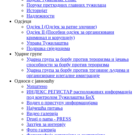
Поруке претходних главних тужилаца
Историјат
Надлежности
Одсјеци
Одсјек I (Одсјек за ратне злочине)
Одсјек II (Посебни одсјек за организовани
криминал и корупцију)
Управа Тужилаштва
Подршка свједоцима
Ударне групе
Ударна група за борбу против тероризма и јачања
способности за борбу против тероризма
Ударна група за борбу против трговине људима и
организиране илегалне имиграције
Односи с јавношћу
Уопштено
ИНДЕКС РЕГИСТАР расположивих информација
под контролом Тужилаштва БиХ
Водич о приступу информацијама
Најчешћа питања
Видео галерија
Drugi o nama - PRESS
Захтјев за интервју
Фото галерија