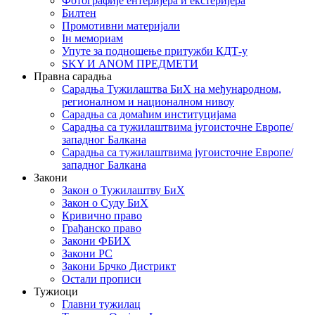
Фотографије ентеријера и екстеријера
Билтен
Промотивни материјали
Iн мемориам
Упуте за подношење притужби КДТ-у
SKY И ANOM ПРЕДМЕТИ
Правна сарадња
Сарадња Тужилаштва БиХ на међународном,
регионалном и националном нивоу
Сарадња са домаћим институцијама
Сарадња са тужилаштвима југоисточне Европе/
западног Балкана
Сарадња са тужилаштвима југоисточне Европе/
западног Балкана
Закони
Закон о Тужилаштву БиХ
Закон о Суду БиХ
Кривично право
Грађанско право
Закони ФБИХ
Закони РС
Закони Брчко Дистрикт
Остали прописи
Тужиоци
Главни тужилац