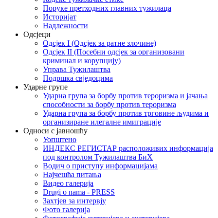
Поруке претходних главних тужилаца
Историјат
Надлежности
Одсјеци
Одсјек I (Одсјек за ратне злочине)
Одсјек II (Посебни одсјек за организовани
криминал и корупцију)
Управа Тужилаштва
Подршка свједоцима
Ударне групе
Ударна група за борбу против тероризма и јачања
способности за борбу против тероризма
Ударна група за борбу против трговине људима и
организиране илегалне имиграције
Односи с јавношћу
Уопштено
ИНДЕКС РЕГИСТАР расположивих информација
под контролом Тужилаштва БиХ
Водич о приступу информацијама
Најчешћа питања
Видео галерија
Drugi o nama - PRESS
Захтјев за интервју
Фото галерија