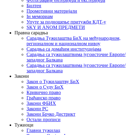
Фотографије ентеријера и екстеријера
Билтен
Промотивни материјали
Iн мемориам
Упуте за подношење притужби КДТ-у
SKY И ANOM ПРЕДМЕТИ
Правна сарадња
Сарадња Тужилаштва БиХ на међународном,
регионалном и националном нивоу
Сарадња са домаћим институцијама
Сарадња са тужилаштвима југоисточне Европе/
западног Балкана
Сарадња са тужилаштвима југоисточне Европе/
западног Балкана
Закони
Закон о Тужилаштву БиХ
Закон о Суду БиХ
Кривично право
Грађанско право
Закони ФБИХ
Закони РС
Закони Брчко Дистрикт
Остали прописи
Тужиоци
Главни тужилац