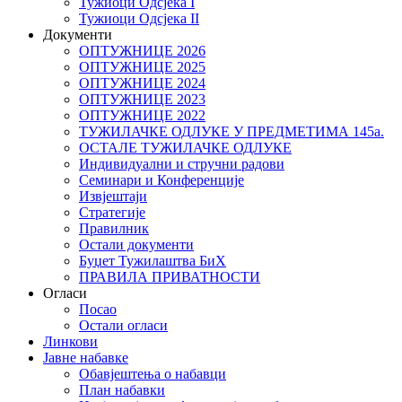
Тужиоци Oдсјекa I
Тужиоци Oдсјекa II
Документи
ОПТУЖНИЦЕ 2026
ОПТУЖНИЦЕ 2025
ОПТУЖНИЦЕ 2024
ОПТУЖНИЦЕ 2023
ОПТУЖНИЦЕ 2022
ТУЖИЛАЧКЕ ОДЛУКЕ У ПРЕДМЕТИМА 145а.
ОСТАЛЕ ТУЖИЛАЧКЕ ОДЛУКЕ
Индивидуални и стручни радови
Семинари и Конференције
Извјештаји
Стратегије
Правилник
Остали документи
Буџет Тужилаштва БиХ
ПРАВИЛА ПРИВАТНОСТИ
Огласи
Посао
Остали огласи
Линкови
Јавне набавке
Обавјештења о набавци
План набавки