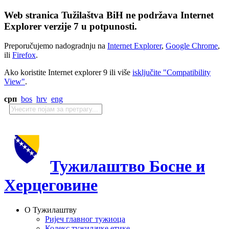
Web stranica Tužilaštva BiH ne podržava Internet
Explorer verzije 7 u potpunosti.
Preporučujemo nadogradnju na
Internet Explorer
,
Google Chrome
,
ili
Firefox
.
Ako koristite Internet explorer 9 ili više
isključite "Compatibility
View"
.
срп
bos
hrv
eng
Тужилаштво Босне и
Херцеговине
О Тужилаштву
Ријеч главног тужиоца
Кодекс тужилачке етике