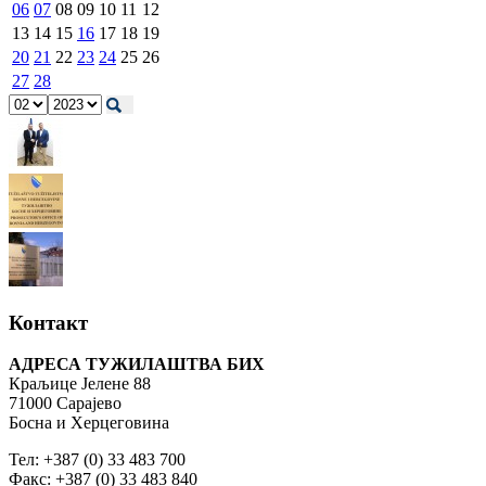
06
07
08
09
10
11
12
13
14
15
16
17
18
19
20
21
22
23
24
25
26
27
28
Контакт
АДРЕСА ТУЖИЛАШТВА БИХ
Краљице Јелене 88
71000 Сарајево
Босна и Херцеговина
Тел: +387 (0) 33 483 700
Факс: +387 (0) 33 483 840