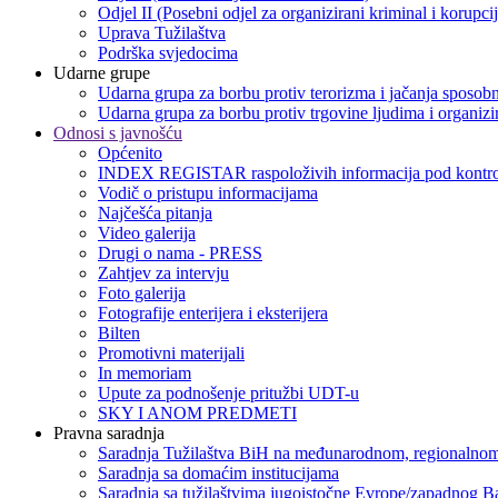
Odjel II (Posebni odjel za organizirani kriminal i korupci
Uprava Tužilaštva
Podrška svjedocima
Udarne grupe
Udarna grupa za borbu protiv terorizma i jačanja sposobn
Udarna grupa za borbu protiv trgovine ljudima i organizir
Odnosi s javnošću
Općenito
INDEX REGISTAR raspoloživih informacija pod kontro
Vodič o pristupu informacijama
Najčešća pitanja
Video galerija
Drugi o nama - PRESS
Zahtjev za intervju
Foto galerija
Fotografije enterijera i eksterijera
Bilten
Promotivni materijali
In memoriam
Upute za podnošenje pritužbi UDT-u
SKY I ANOM PREDMETI
Pravna saradnja
Saradnja Tužilaštva BiH na međunarodnom, regionalnom
Saradnja sa domaćim institucijama
Saradnja sa tužilaštvima jugoistočne Evrope/zapadnog B