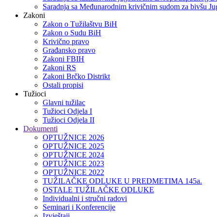
Saradnja sa Međunarodnim krivičnim sudom za bivšu Jug
Zakoni
Zakon o Тužilaštvu BiH
Zakon o Sudu BiH
Krivično pravo
Građansko pravo
Zakoni FBIH
Zakoni RS
Zakoni Brčko Distrikt
Ostali propisi
Tužioci
Glavni tužilac
Tužioci Odjela I
Tužioci Odjela II
Dokumenti
OPTUŽNICE 2026
OPTUŽNICE 2025
OPTUŽNICE 2024
OPTUŽNICE 2023
OPTUŽNICE 2022
TUŽILAČKE ODLUKE U PREDMETIMA 145a.
OSTALE TUŽILAČKE ODLUKE
Individualni i stručni radovi
Seminari i Konferencije
Izvještaji