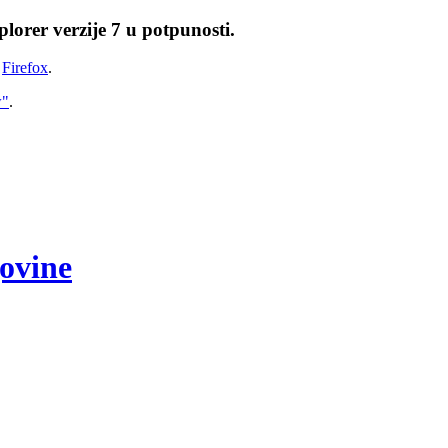
lorer verzije 7 u potpunosti.
i
Firefox
.
w"
.
govine