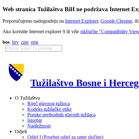
Web stranica Tužilaštva BiH ne podržava Internet Exp
Preporučujemo nadogradnju na
Internet Explorer
,
Google Chrome
, il
Ako koristite Internet explorer 9 ili više
isključite "Compatibility Vie
bos
hrv
срп
eng
Tužilaštvo Bosne i Herce
O Tužilaštvu
Riječ glavnog tužioca
Kodeks tužilačke etike
Poruke prethodnih glavnih tužilaca
Istorijat
Nadležnosti
Odjeli
Odjel I (Posebni odjel za ratne zločine)