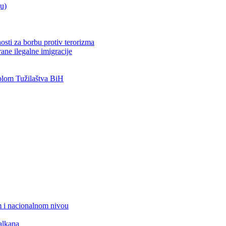
ju)
osti za borbu protiv terorizma
ane ilegalne imigracije
lom Tužilaštva BiH
 i nacionalnom nivou
alkana