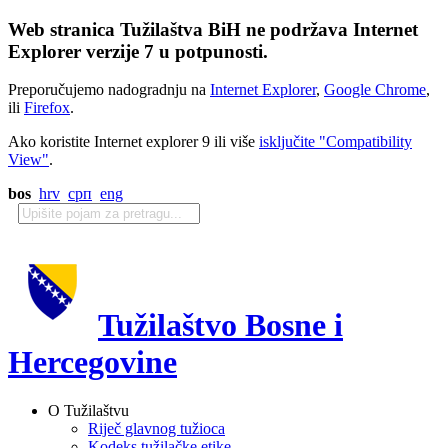
Web stranica Tužilaštva BiH ne podržava Internet
Explorer verzije 7 u potpunosti.
Preporučujemo nadogradnju na
Internet Explorer
,
Google Chrome
,
ili
Firefox
.
Ako koristite Internet explorer 9 ili više
isključite "Compatibility
View"
.
bos
hrv
срп
eng
Tužilaštvo Bosne i
Hercegovine
O Tužilaštvu
Riječ glavnog tužioca
Kodeks tužilačke etike