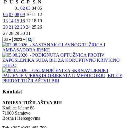
P
U
S
Č
P
S
N
01
02
03
04
05
06
07
08
09
10
11
12
13
14
15
16
17
18
19
20
21
22
23
24
25
26
27
28
29
30
31
Kontakt
ADRESA TUŽILAŠTVA BIH
Kraljice Jelene 88
71000 Sarajevo
Bosna i Hercegovina
Tel: +387 (0)33 483 700