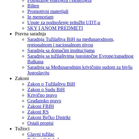
Fotografije enterijera i eksterijera
Bilten
Promotivni materijali
In memoriam
Upute za podnošenje pritužbi UDT-u
SKY I ANOM PREDMETI
Pravna saradnja
Saradnja Tužilaštva BiH na međunarodnom,
regionalnom i nacionalnom nivou
Saradnja sa domaćim institucijama
Saradnja sa tužilaštvima jugoistočne Evrope/zapadnog
Balkana
Saradnja sa Međunarodnim krivičnim sudom za bivšu
Jugoslaviju
Zakoni
Zakon o Тužilaštvu BiH
Zakon o Sudu BiH
Krivično pravo
Građansko pravo
Zakoni FBIH
Zakoni RS
Zakoni Brčko Distrikt
Ostali propisi
Tužioci
Glavni tužilac