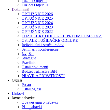
Tužioci Odjela I
Tužioci Odjela II
Dokumenti
OPTUŽNICE 2026
OPTUŽNICE 2025
OPTUŽNICE 2024
OPTUŽNICE 2023
OPTUŽNICE 2022
TUŽILAČKE ODLUKE U PREDMETIMA 145a.
OSTALE TUŽILAČKE ODLUKE
Individualni i stručni radovi
Seminari i Konferencije
Izvještaji
Strategije
Pravilnik
Ostali dokumenti
Budžet Tužilaštva BiH
PRAVILA PRIVATNOSTI
Oglasi
Posao
Ostali oglasi
Linkovi
Javne nabavke
Obavještenja o nabavci
Plan nabavki