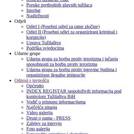
Poruke prethodnih glavnih tužilaca
Istorijat
Nadležnosti
Odjeli
Odjel I (Posebni odjel za ratne zločine)
Odjel II (Posebni odjel za organizirani kriminal i
korupciju)
Uprava Tužilaštva
Podrška svjedocima
Udarne grupe
Udarna grupa za borbu protiv terorizma i jačanja
sposobnosti za borbu protiv terorizma
Udarna grupa za borbu protiv trgovine ljudima i
organizirane ilegalne imigracije
Odnosi s javnošću
Općenito
INDEX REGISTAR raspoloživih informacija pod
kontrolom Tužilaštva BiH
Vodič o pristupu informacijama
Najčešća pitanja
Video galerija
Drugi o nama - PRESS
Zahtjev za intervju
Foto galerija