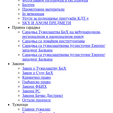
Фотографије ентеријера и екстеријера
Билтен
Промотивни материјали
Iн мемориам
Упуте за подношење притужби КДТ-у
SKY И ANOM ПРЕДМЕТИ
Правна сарадња
Сарадња Тужилаштва БиХ на међународном,
регионалном и националном нивоу
Сарадња са домаћим институцијама
Сарадња са тужилаштвима југоисточне Европе/
западног Балкана
Сарадња са тужилаштвима југоисточне Европе/
западног Балкана
Закони
Закон о Тужилаштву БиХ
Закон о Суду БиХ
Кривично право
Грађанско право
Закони ФБИХ
Закони РС
Закони Брчко Дистрикт
Остали прописи
Тужиоци
Главни тужилац