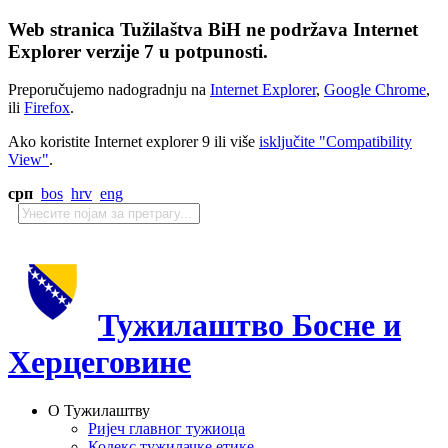
Web stranica Tužilaštva BiH ne podržava Internet
Explorer verzije 7 u potpunosti.
Preporučujemo nadogradnju na
Internet Explorer
,
Google Chrome
,
ili
Firefox
.
Ako koristite Internet explorer 9 ili više
isključite "Compatibility
View"
.
срп
bos
hrv
eng
Тужилаштво Босне и
Херцеговине
О Тужилаштву
Ријеч главног тужиоца
Кодекс тужилачке етике