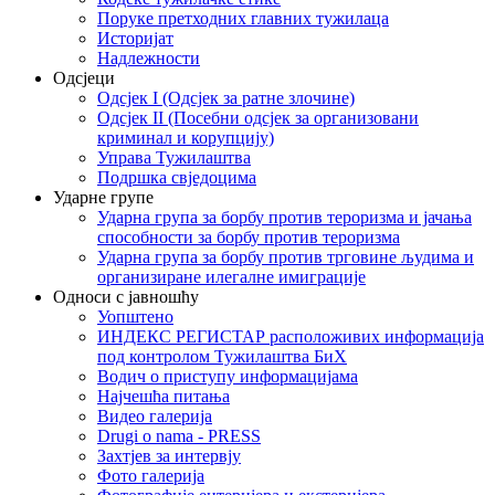
Поруке претходних главних тужилаца
Историјат
Надлежности
Одсјеци
Одсјек I (Одсјек за ратне злочине)
Одсјек II (Посебни одсјек за организовани
криминал и корупцију)
Управа Тужилаштва
Подршка свједоцима
Ударне групе
Ударна група за борбу против тероризма и јачања
способности за борбу против тероризма
Ударна група за борбу против трговине људима и
организиране илегалне имиграције
Односи с јавношћу
Уопштено
ИНДЕКС РЕГИСТАР расположивих информација
под контролом Тужилаштва БиХ
Водич о приступу информацијама
Најчешћа питања
Видео галерија
Drugi o nama - PRESS
Захтјев за интервју
Фото галерија