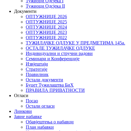
Тужиоци Oдсјекa I
Тужиоци Oдсјекa II
Документи
ОПТУЖНИЦЕ 2026
ОПТУЖНИЦЕ 2025
ОПТУЖНИЦЕ 2024
ОПТУЖНИЦЕ 2023
ОПТУЖНИЦЕ 2022
ТУЖИЛАЧКЕ ОДЛУКЕ У ПРЕДМЕТИМА 145а.
ОСТАЛЕ ТУЖИЛАЧКЕ ОДЛУКЕ
Индивидуални и стручни радови
Семинари и Конференције
Извјештаји
Стратегије
Правилник
Остали документи
Буџет Тужилаштва БиХ
ПРАВИЛА ПРИВАТНОСТИ
Огласи
Посао
Остали огласи
Линкови
Јавне набавке
Обавјештења о набавци
План набавки