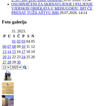
OSUMNJIČENI ZA SKRNAVLJENJE I PALJENJE
VJERSKIH OBJEKATA U MEĐUGORJU, BIT ĆE
PREDAT TUŽILAŠTVU BIH
29.07.2026. 14:14
Foto galerija
11. 2023.
P
U
S
Č
P
S
N
01
02
03
04
05
06
07
08
09
10
11
12
13
14
15
16
17
18
19
20
21
22
23
24
25
26
27
28
29
30