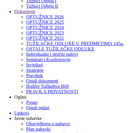
Tužioci Odjela I
Tužioci Odjela II
Dokumenti
OPTUŽNICE 2026
OPTUŽNICE 2025
OPTUŽNICE 2024
OPTUŽNICE 2023
OPTUŽNICE 2022
TUŽILAČKE ODLUKE U PREDMETIMA 145a.
OSTALE TUŽILAČKE ODLUKE
Individualni i stručni radovi
Seminari i Konferencije
Izvještaji
Strategije
Pravilnik
Ostali dokumenti
Budžet Tužilaštva BiH
PRAVILA PRIVATNOSTI
Oglasi
Posao
Ostali oglasi
Linkovi
Javne nabavke
Obavještenja o nabavci
Plan nabavki