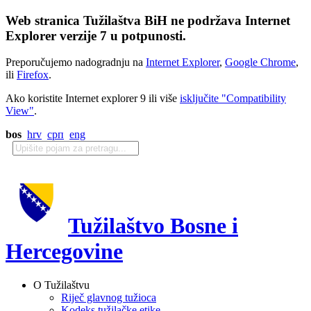
Web stranica Tužilaštva BiH ne podržava Internet
Explorer verzije 7 u potpunosti.
Preporučujemo nadogradnju na
Internet Explorer
,
Google Chrome
,
ili
Firefox
.
Ako koristite Internet explorer 9 ili više
isključite "Compatibility
View"
.
bos
hrv
срп
eng
Tužilaštvo Bosne i
Hercegovine
O Tužilaštvu
Riječ glavnog tužioca
Kodeks tužilačke etike