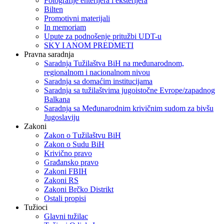
Fotografije enterijera i eksterijera
Bilten
Promotivni materijali
In memoriam
Upute za podnošenje pritužbi UDT-u
SKY I ANOM PREDMETI
Pravna saradnja
Saradnja Tužilaštva BiH na međunarodnom,
regionalnom i nacionalnom nivou
Saradnja sa domaćim institucijama
Saradnja sa tužilaštvima jugoistočne Evrope/zapadnog
Balkana
Saradnja sa Međunarodnim krivičnim sudom za bivšu
Jugoslaviju
Zakoni
Zakon o Тužilaštvu BiH
Zakon o Sudu BiH
Krivično pravo
Građansko pravo
Zakoni FBIH
Zakoni RS
Zakoni Brčko Distrikt
Ostali propisi
Tužioci
Glavni tužilac