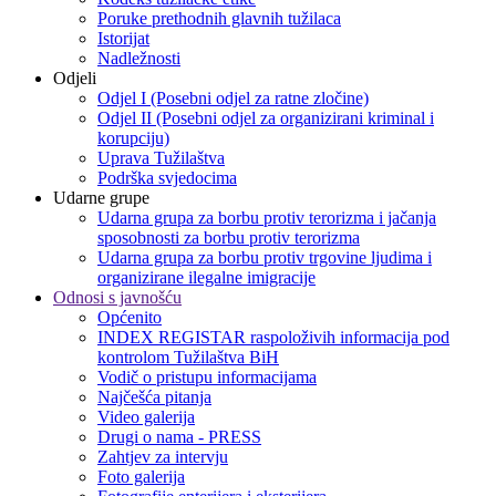
Poruke prethodnih glavnih tužilaca
Istorijat
Nadležnosti
Odjeli
Odjel I (Posebni odjel za ratne zločine)
Odjel II (Posebni odjel za organizirani kriminal i
korupciju)
Uprava Tužilaštva
Podrška svjedocima
Udarne grupe
Udarna grupa za borbu protiv terorizma i jačanja
sposobnosti za borbu protiv terorizma
Udarna grupa za borbu protiv trgovine ljudima i
organizirane ilegalne imigracije
Odnosi s javnošću
Općenito
INDEX REGISTAR raspoloživih informacija pod
kontrolom Tužilaštva BiH
Vodič o pristupu informacijama
Najčešća pitanja
Video galerija
Drugi o nama - PRESS
Zahtjev za intervju
Foto galerija