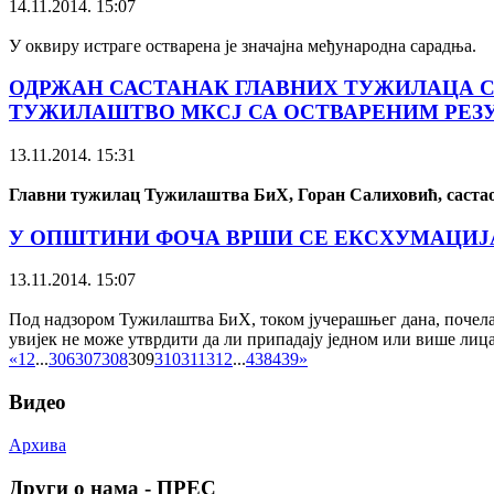
14.11.2014. 15:07
У оквиру истраге остварена је значајна међународна сарадња.
ОДРЖАН САСТАНАК ГЛАВНИХ ТУЖИЛАЦА С
ТУЖИЛАШТВО МКСЈ СА ОСТВАРЕНИМ РЕЗУ
13.11.2014. 15:31
Главни тужилац Тужилаштва БиХ, Горан Салиховић, саста
У ОПШТИНИ ФОЧА ВРШИ СЕ ЕКСХУМАЦИЈА
13.11.2014. 15:07
Под надзором Тужилаштва БиХ, током јучерашњег дана, почела ј
увијек не може утврдити да ли припадају једном или више лица
«
1
2
...
306
307
308
309
310
311
312
...
438
439
»
Видео
Архива
Други о нама - ПРЕС