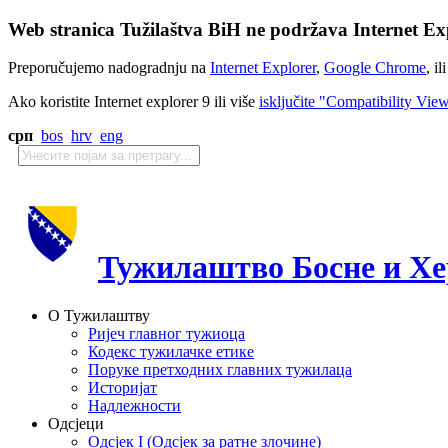
Web stranica Tužilaštva BiH ne podržava Internet Exp
Preporučujemo nadogradnju na
Internet Explorer
,
Google Chrome
, il
Ako koristite Internet explorer 9 ili više
isključite "Compatibility Vie
срп
bos
hrv
eng
Тужилаштво Босне и Хе
О Тужилаштву
Ријеч главног тужиоца
Кодекс тужилачке етике
Поруке претходних главних тужилаца
Историјат
Надлежности
Одсјеци
Одсјек I (Одсјек за ратне злочине)