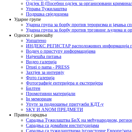
Одсјек II (Посебни одсјек за организовани кримина
Управа Тужилаштва
Подршка свједоцима
Ударне групе
Ударна група за борбу против тероризма и јачања с
Ударна група за борбу против трговине људима и о
Односи с јавношћу
Уопштено
ИНДЕКС РЕГИСТАР расположивих информација п
Водич о приступу информацијама
Најчешћа питања
Видео галерија
Drugi o nama - PRESS
Захтјев за интервју
Фото галерија
Фотографије ентеријера и екстеријера
Билтен
Промотивни материјали
Iн мемориам
Упуте за подношење притужби КДТ-у
SKY И ANOM ПРЕДМЕТИ
Правна сарадња
Сарадња Тужилаштва БиХ на међународном, регио
Сарадња са домаћим институцијама
Сарадња са тужилаштвима југоисточне Европе/запа