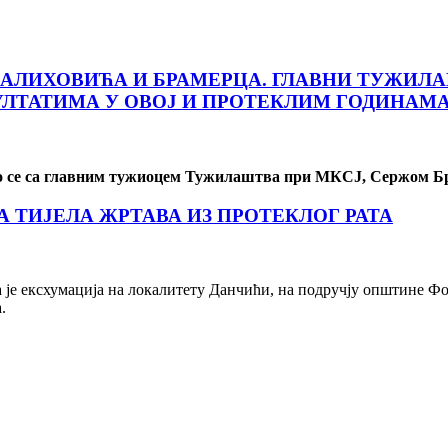
АЛИХОВИЋА И БРАМЕРЦА. ГЛАВНИ ТУЖИЛ
ЛТАТИМА У ОВОЈ И ПРОТЕКЛИМ ГОДИНАМ
о се са главним тужиоцем Тужилаштва при МКСЈ, Сержом Б
 ТИЈЕЛА ЖРТАВА ИЗ ПРОТЕКЛОГ РАТА
е ексхумација на локалитету Данчићи, на подручју општине Фоча
.