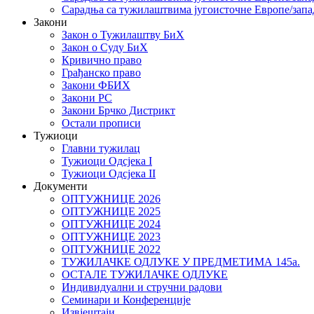
Сарадња са тужилаштвима југоисточне Европе/запа
Закони
Закон о Тужилаштву БиХ
Закон о Суду БиХ
Кривично право
Грађанско право
Закони ФБИХ
Закони РС
Закони Брчко Дистрикт
Остали прописи
Тужиоци
Главни тужилац
Тужиоци Oдсјекa I
Тужиоци Oдсјекa II
Документи
ОПТУЖНИЦЕ 2026
ОПТУЖНИЦЕ 2025
ОПТУЖНИЦЕ 2024
ОПТУЖНИЦЕ 2023
ОПТУЖНИЦЕ 2022
ТУЖИЛАЧКЕ ОДЛУКЕ У ПРЕДМЕТИМА 145а.
ОСТАЛЕ ТУЖИЛАЧКЕ ОДЛУКЕ
Индивидуални и стручни радови
Семинари и Конференције
Извјештаји