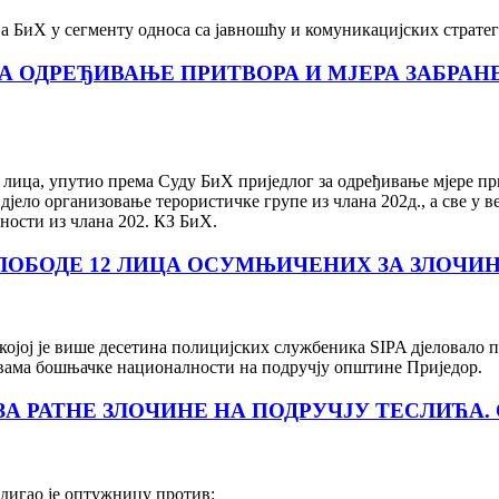
 БиХ у сегменту односа са јавношћу и комуникацијских стратеги
 ОДРЕЂИВАЊЕ ПРИТВОРА И МЈЕРА ЗАБРАНЕ
ца, упутио према Суду БиХ приједлог за одређивање мјере прит
дјело организовање терористичке групе из члана 202д., а све у в
ности из члана 202. КЗ БиХ.
ОБОДЕ 12 ЛИЦА ОСУМЊИЧЕНИХ ЗА ЗЛОЧИ
у којој је више десетина полицијских службеника SIPA дјеловало
твама бошњачке националности на подручју општине Приједор.
А РАТНЕ ЗЛОЧИНЕ НА ПОДРУЧЈУ ТЕСЛИЋА.
дигао је оптужницу против: