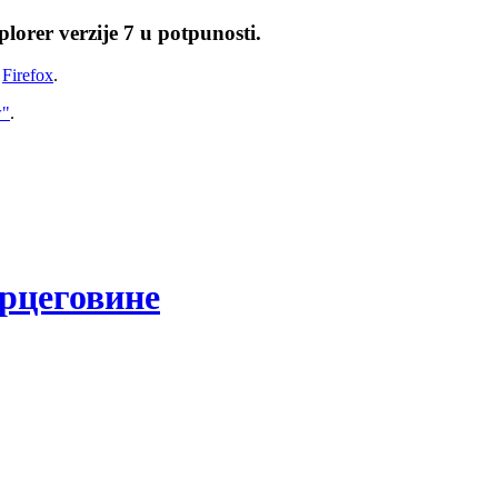
lorer verzije 7 u potpunosti.
i
Firefox
.
w"
.
рцеговине