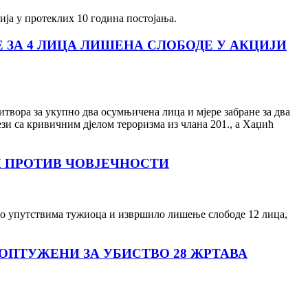
ја у протеклих 10 година постојања.
 ЗА 4 ЛИЦА ЛИШЕНА СЛОБОДЕ У АКЦИЈИ
вора за укупно два осумњичена лица и мјере забране за два
ези са кривичним дјелом тероризма из члана 201., а Хаџић
Н ПРОТИВ ЧОВЈЕЧНОСТИ
 по упутствима тужиоца и извршило лишење слободе 12 лица,
 ОПТУЖЕНИ ЗА УБИСТВО 28 ЖРТАВА