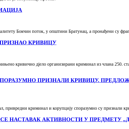
МАЦИЈА
литету Бокчин поток, у општини Братунац, а пронађени су фрагм
ПРИЗНАО КРИВИЦУ
ињено кривично дјело организирани криминал из члана 250. ста
ОРАЗУМНО ПРИЗНАЛИ КРИВИЦУ. ПРЕДЛОЖЕН
ал, привредни криминал и корупцију споразумно су признали к
 СЕ НАСТАВАК АКТИВНОСТИ У ПРЕДМЕТУ „