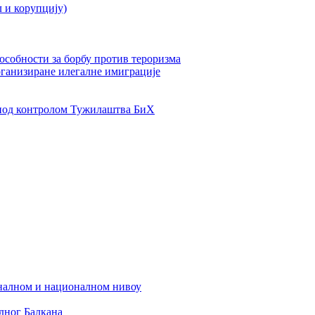
л и корупцију)
пособности за борбу против тероризма
рганизиране илегалне имиграције
од контролом Тужилаштва БиХ
налном и националном нивоу
дног Балкана