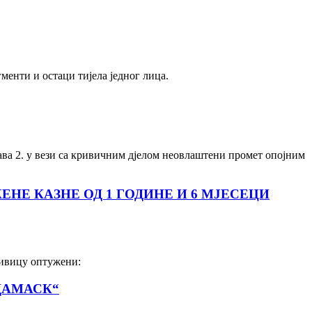
енти и остаци тијела једног лица.
ва 2. у вези са кривичним дјелом неовлаштени промет опојним
Е КАЗНЕ ОД 1 ГОДИНЕ И 6 МЈЕСЕЦИ
ривицу оптужени:
ДАМАСК“