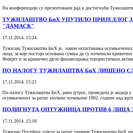
На конференцији су презентовани рад и достигнућа Тужилаштва
ТУЖИЛАШТВО БиХ УПУТИЛО ПРИЈЕДЛОГ ЗА
"ДАМАСК"
17.11.2014. 15:24
Тужилац Тужилаштва БиХ је, након испитивања осумњичених ли
лица, за које постоји основана сумња да су починили кривично 
Фикрет и за кривично дјело финансирања терористичких актив
ПО НАЛОГУ ТУЖИЛАШТВА БиХ ЛИШЕНО СЛ
17.11.2014. 15:21
По налогу Тужилаштва БиХ, рано јутрос, проведена је акција 
осумњичених за ратне злочине почињене 1992. године над жр
ПОДИГНУТА ОПТУЖНИЦА ПРОТИВ 6 ЛИЦА З
17.11.2014. 15:18
Тужилац Посебног одјела за ратне злочине Тужилаштва БиХ по