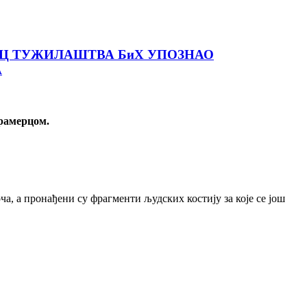
АЦ ТУЖИЛАШТВА БиХ УПОЗНАО
А
рамерцом.
, а пронађени су фрагменти људских костију за које се још