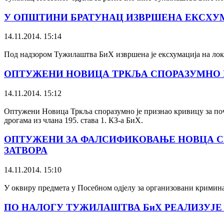
У ОПШТИНИ БРАТУНАЦ ИЗВРШЕНА ЕКСХУ
14.11.2014. 15:14
Под надзором Тужилаштва БиХ извршена је ексхумација на лока
ОПТУЖЕНИ НОВИЦА ТРКЉА СПОРАЗУМНО 
14.11.2014. 15:12
Оптужени Новица Тркља споразумно је признао кривицу за поч
дрогама из члана 195. става 1. КЗ-а БиХ.
ОПТУЖЕНИ ЗА ФАЛСИФИКОВАЊЕ НОВЦА СП
ЗАТВОРА
14.11.2014. 15:10
У оквиру предмета у Посебном одјелу за организовани кримин
ПО НАЛОГУ ТУЖИЛАШТВА БиХ РЕАЛИЗУЈЕ