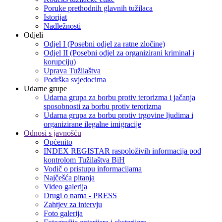
Poruke prethodnih glavnih tužilaca
Istorijat
Nadležnosti
Odjeli
Odjel I (Posebni odjel za ratne zločine)
Odjel II (Posebni odjel za organizirani kriminal i
korupciju)
Uprava Tužilaštva
Podrška svjedocima
Udarne grupe
Udarna grupa za borbu protiv terorizma i jačanja
sposobnosti za borbu protiv terorizma
Udarna grupa za borbu protiv trgovine ljudima i
organizirane ilegalne imigracije
Odnosi s javnošću
Općenito
INDEX REGISTAR raspoloživih informacija pod
kontrolom Tužilaštva BiH
Vodič o pristupu informacijama
Najčešća pitanja
Video galerija
Drugi o nama - PRESS
Zahtjev za intervju
Foto galerija