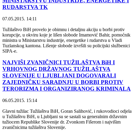
MINISTARSTVU INDUSTRIJE, ENERGETIKE I
RUDARSTVA TK
07.05.2015. 14:11
Tužilaštvo BiH provelo je obimnu i detaljnu akciju u borbi protiv
korupcije, u okviru koje je lišen slobode Imamović Bahir, pomoćnik
ministra u Ministarstvu industrije, energetike i rudarstva u Vladi
Tuzlanskog kantona. Lišenje slobode izvršili su policijski službenici
SIPA-e.
NAJVIŠI ZVANIČNICI TUŽILAŠTVA BiH I
VRHOVNOG DRŽAVNOG TUŽILAŠTVA
SLOVENIJE U LJUBLJANI DOGOVARALI
ZAJEDNIČKU SARADNJU U BORBI PROTIV
TERORIZMA I ORGANIZIRANOG KRIMINALA
06.05.2015. 15:14
Glavni tužilac Tužilaštva BiH, Goran Salihović, i rukovodioci odjela
u Tužilaštvu BiH, u Ljubljani su se sastali sa generalnim državnim
tužiocem Republike Slovenije dr. Zvonkom Fišerom i najvišim
zvaničnicima tužilaštva Slovenije.