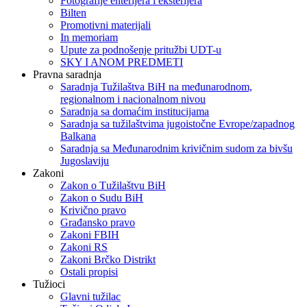
Fotografije enterijera i eksterijera
Bilten
Promotivni materijali
In memoriam
Upute za podnošenje pritužbi UDT-u
SKY I ANOM PREDMETI
Pravna saradnja
Saradnja Tužilaštva BiH na međunarodnom,
regionalnom i nacionalnom nivou
Saradnja sa domaćim institucijama
Saradnja sa tužilaštvima jugoistočne Evrope/zapadnog
Balkana
Saradnja sa Međunarodnim krivičnim sudom za bivšu
Jugoslaviju
Zakoni
Zakon o Тužilaštvu BiH
Zakon o Sudu BiH
Krivično pravo
Građansko pravo
Zakoni FBIH
Zakoni RS
Zakoni Brčko Distrikt
Ostali propisi
Tužioci
Glavni tužilac