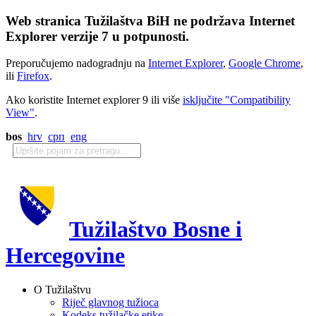
Web stranica Tužilaštva BiH ne podržava Internet
Explorer verzije 7 u potpunosti.
Preporučujemo nadogradnju na
Internet Explorer
,
Google Chrome
,
ili
Firefox
.
Ako koristite Internet explorer 9 ili više
isključite "Compatibility
View"
.
bos
hrv
срп
eng
Tužilaštvo Bosne i
Hercegovine
O Tužilaštvu
Riječ glavnog tužioca
Kodeks tužilačke etike