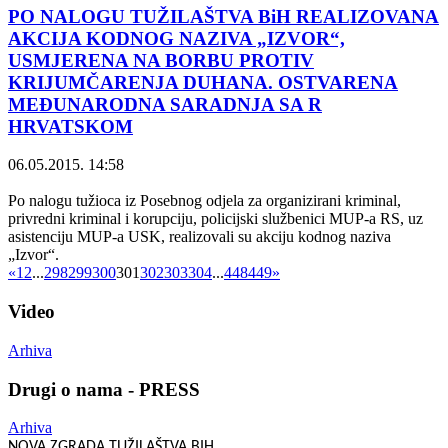
PO NALOGU TUŽILAŠTVA BiH REALIZOVANA
AKCIJA KODNOG NAZIVA „IZVOR“,
USMJERENA NA BORBU PROTIV
KRIJUMČARENJA DUHANA. OSTVARENA
MEĐUNARODNA SARADNJA SA R
HRVATSKOM
06.05.2015. 14:58
Po nalogu tužioca iz Posebnog odjela za organizirani kriminal,
privredni kriminal i korupciju, policijski službenici MUP-a RS, uz
asistenciju MUP-a USK, realizovali su akciju kodnog naziva
„Izvor“.
«
1
2
...
298
299
300
301
302
303
304
...
448
449
»
Video
Arhiva
Drugi o nama - PRESS
Arhiva
NOVA ZGRADA TUŽILAŠTVA BIH