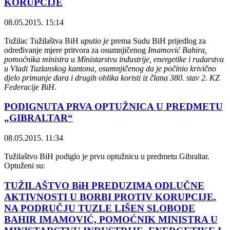
KORUPCIJE
08.05.2015. 15:14
Tužilac Tužilaštva BiH
uputio je
prema Sudu BiH prijedlog za
određivanje mjere pritvora za osumnjičenog
Imamović Bahira,
pomoćnika ministra u Ministarstvu industrije, energetike i rudarstva
u Vladi Tuzlanskog kantona, osumnjičenog da je počinio krivično
djelo primanje dara i drugih oblika koristi iz člana 380. stav 2. KZ
Federacije BiH.
PODIGNUTA PRVA OPTUŽNICA U PREDMETU
„GIBRALTAR“
08.05.2015. 11:34
Tužilaštvo BiH podiglo je prvu optužnicu u predmetu Gibraltar.
Optuženi su:
TUŽILAŠTVO BiH PREDUZIMA ODLUČNE
AKTIVNOSTI U BORBI PROTIV KORUPCIJE.
NA PODRUČJU TUZLE LIŠEN SLOBODE
BAHIR IMAMOVIĆ, POMOĆNIK MINISTRA U