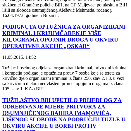
službenici Granične policije BiH, na GP Maljevac, po ulasku u BiH
lišili su slobode osumnjičenog Alešević Mehmeda, rođenog
16.04.1973. godine u Bužimu.
PODIGNUTA OPTUŽNICA ZA ORGANIZIRANI
KRIMINAL I KRIJUMČARENJE VIŠE
KILOGRAMA OPOJNIH DROGA U OKVIRU
OPERATIVNE AKCIJE „OSKAR“
11.05.2015. 14:52
Tužilac Posebnog odjela za organizirani kriminal, privredni kriminal
i korupciju podigao je optužnicu protiv 7 osoba koje se terete za
krivično djelo organizirani kriminal iz člana 250. stav 2. i 3. u vezi
sa krivičnim djelom neovlašteni promet opojnim drogama iz člana
195. stav 1. KZ-a BiH.
TUŽILAŠTVO BiH UPUTILO PRIJEDLOG ZA
ODREĐIVANJE MJERE PRITVORA ZA
OSUMNJIČENOG BAHIRA IMAMOVIĆA,
LIŠENOG SLOBODE NA PODRUČJU TUZLE U
OKVIRU AKCIJE U BORBI PROTIV