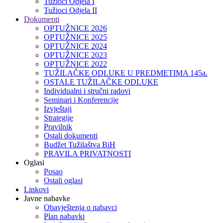
Tužioci Odjela I
Tužioci Odjela II
Dokumenti
OPTUŽNICE 2026
OPTUŽNICE 2025
OPTUŽNICE 2024
OPTUŽNICE 2023
OPTUŽNICE 2022
TUŽILAČKE ODLUKE U PREDMETIMA 145a.
OSTALE TUŽILAČKE ODLUKE
Individualni i stručni radovi
Seminari i Konferencije
Izvještaji
Strategije
Pravilnik
Ostali dokumenti
Budžet Tužilaštva BiH
PRAVILA PRIVATNOSTI
Oglasi
Posao
Ostali oglasi
Linkovi
Javne nabavke
Obavještenja o nabavci
Plan nabavki