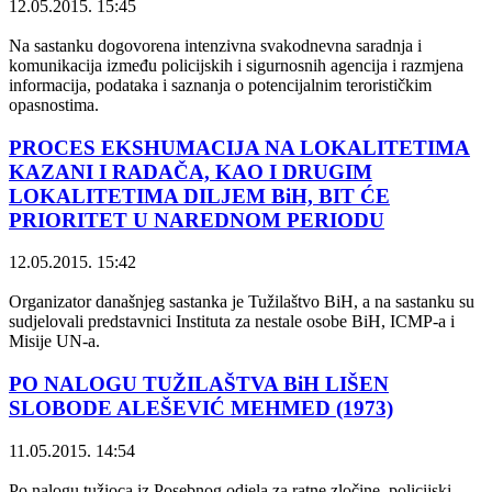
12.05.2015. 15:45
Na sastanku dogovorena intenzivna svakodnevna saradnja i
komunikacija između policijskih i sigurnosnih agencija i razmjena
informacija, podataka i saznanja o potencijalnim terorističkim
opasnostima.
PROCES EKSHUMACIJA NA LOKALITETIMA
KAZANI I RADAČA, KAO I DRUGIM
LOKALITETIMA DILJEM BiH, BIT ĆE
PRIORITET U NAREDNOM PERIODU
12.05.2015. 15:42
Organizator današnjeg sastanka je Tužilaštvo BiH, a na sastanku su
sudjelovali predstavnici Instituta za nestale osobe BiH, ICMP-a i
Misije UN-a.
PO NALOGU TUŽILAŠTVA BiH LIŠEN
SLOBODE ALEŠEVIĆ MEHMED (1973)
11.05.2015. 14:54
Po nalogu tužioca iz Posebnog odjela za ratne zločine, policijski