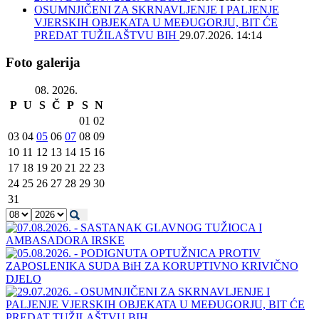
OSUMNJIČENI ZA SKRNAVLJENJE I PALJENJE
VJERSKIH OBJEKATA U MEĐUGORJU, BIT ĆE
PREDAT TUŽILAŠTVU BIH
29.07.2026. 14:14
Foto galerija
08. 2026.
P
U
S
Č
P
S
N
01
02
03
04
05
06
07
08
09
10
11
12
13
14
15
16
17
18
19
20
21
22
23
24
25
26
27
28
29
30
31