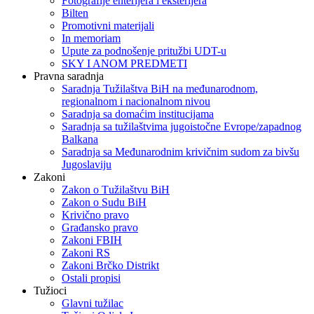
Fotografije enterijera i eksterijera
Bilten
Promotivni materijali
In memoriam
Upute za podnošenje pritužbi UDT-u
SKY I ANOM PREDMETI
Pravna saradnja
Saradnja Tužilaštva BiH na međunarodnom,
regionalnom i nacionalnom nivou
Saradnja sa domaćim institucijama
Saradnja sa tužilaštvima jugoistočne Evrope/zapadnog
Balkana
Saradnja sa Međunarodnim krivičnim sudom za bivšu
Jugoslaviju
Zakoni
Zakon o Тužilaštvu BiH
Zakon o Sudu BiH
Krivično pravo
Građansko pravo
Zakoni FBIH
Zakoni RS
Zakoni Brčko Distrikt
Ostali propisi
Tužioci
Glavni tužilac