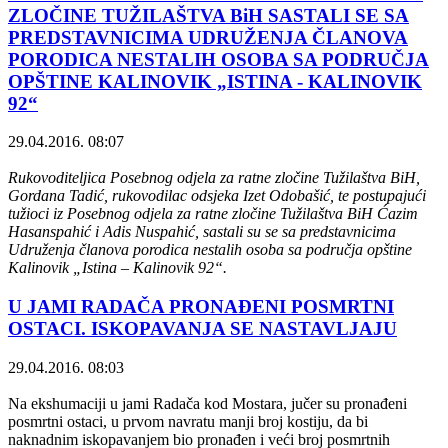
ZLOČINE TUŽILAŠTVA BiH SASTALI SE SA
PREDSTAVNICIMA UDRUŽENJA ČLANOVA
PORODICA NESTALIH OSOBA SA PODRUČJA
OPŠTINE KALINOVIK „ISTINA - KALINOVIK
92“
29.04.2016. 08:07
Rukovoditeljica Posebnog odjela za ratne zločine Tužilaštva BiH,
Gordana Tadić, rukovodilac odsjeka Izet Odobašić, te postupajući
tužioci iz Posebnog odjela za ratne zločine Tužilaštva BiH Ćazim
Hasanspahić i Adis Nuspahić, sastali su se sa predstavnicima
Udruženja članova porodica nestalih osoba sa područja opštine
Kalinovik „Istina – Kalinovik 92“.
U JAMI RADAČA PRONAĐENI POSMRTNI
OSTACI. ISKOPAVANJA SE NASTAVLJAJU
29.04.2016. 08:03
Na ekshumaciji u jami Radača kod Mostara, jučer su pronađeni
posmrtni ostaci, u prvom navratu manji broj kostiju, da bi
naknadnim iskopavanjem bio pronađen i veći broj posmrtnih