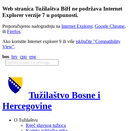
Web stranica Tužilaštva BiH ne podržava Internet
Explorer verzije 7 u potpunosti.
Preporučujemo nadogradnju na
Internet Explorer
,
Google Chrome
,
ili
Firefox
.
Ako koristite Internet explorer 9 ili više
isključite "Compatibility
View"
.
bos
hrv
срп
eng
Tužilaštvo Bosne i
Hercegovine
O Tužilaštvu
Riječ glavnog tužioca
Kodeks tužilačke etike