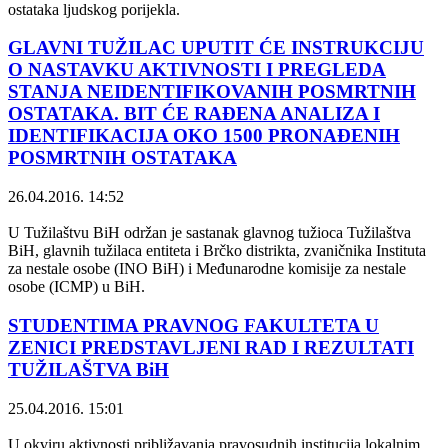
ostataka ljudskog porijekla.
GLAVNI TUŽILAC UPUTIT ĆE INSTRUKCIJU
O NASTAVKU AKTIVNOSTI I PREGLEDA
STANJA NEIDENTIFIKOVANIH POSMRTNIH
OSTATAKA. BIT ĆE RAĐENA ANALIZA I
IDENTIFIKACIJA OKO 1500 PRONAĐENIH
POSMRTNIH OSTATAKA
26.04.2016. 14:52
U Tužilaštvu BiH održan je sastanak glavnog tužioca Tužilaštva
BiH, glavnih tužilaca entiteta i Brčko distrikta, zvaničnika Instituta
za nestale osobe (INO BiH) i Međunarodne komisije za nestale
osobe (ICMP) u BiH.
STUDENTIMA PRAVNOG FAKULTETA U
ZENICI PREDSTAVLJENI RAD I REZULTATI
TUŽILAŠTVA BiH
25.04.2016. 15:01
U okviru aktivnosti približavanja pravosudnih institucija lokalnim