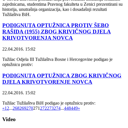
zajednicama, studentima Pravnog fakulteta u Zenici prezentirani su
historija, unutrašnja organizacija, kao i dosadašnji rezultati
Tužilaštva BiH.
PODIGNUTA OPTUŽNICA PROTIV ŠEBO
RAŠIDA (1955) ZBOG KRIVIČNOG DJELA
KRIVOTVORENJA NOVCA
22.04.2016. 15:02
Tužilac Odjela III Tužilaštva Bosne i Hercegovine podigao je
optužnicu protiv:
PODIGNUTA OPTUŽNICA ZBOG KRIVIČNOG
DJELA KRIVOTVORENJE NOVCA
22.04.2016. 15:02
Tužilac Tužilaštva BiH podigao je optužnicu protiv:
«
1
2
...
268
269
270
271
272
273
274
...
448
449
»
Video