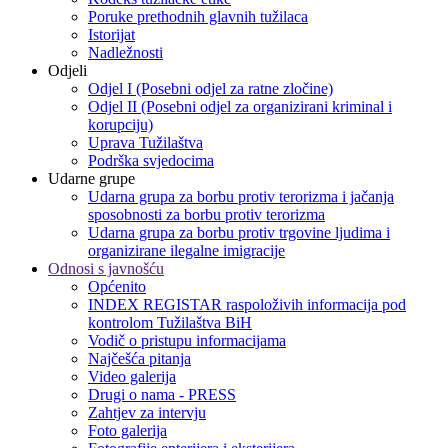
Poruke prethodnih glavnih tužilaca
Istorijat
Nadležnosti
Odjeli
Odjel I (Posebni odjel za ratne zločine)
Odjel II (Posebni odjel za organizirani kriminal i
korupciju)
Uprava Tužilaštva
Podrška svjedocima
Udarne grupe
Udarna grupa za borbu protiv terorizma i jačanja
sposobnosti za borbu protiv terorizma
Udarna grupa za borbu protiv trgovine ljudima i
organizirane ilegalne imigracije
Odnosi s javnošću
Općenito
INDEX REGISTAR raspoloživih informacija pod
kontrolom Tužilaštva BiH
Vodič o pristupu informacijama
Najčešća pitanja
Video galerija
Drugi o nama - PRESS
Zahtjev za intervju
Foto galerija