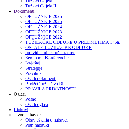
Tužioci Odjela I
Tužioci Odjela II
Dokumenti
OPTUŽNICE 2026
OPTUŽNICE 2025
OPTUŽNICE 2024
OPTUŽNICE 2023
OPTUŽNICE 2022
TUŽILAČKE ODLUKE U PREDMETIMA 145a.
OSTALE TUŽILAČKE ODLUKE
Individualni i stručni radovi
Seminari i Konferencije
Izvještaji
Strategije
Pravilnik
Ostali dokumenti
Budžet Tužilaštva BiH
PRAVILA PRIVATNOSTI
Oglasi
Posao
Ostali oglasi
Linkovi
Javne nabavke
Obavještenja o nabavci
Plan nabavki