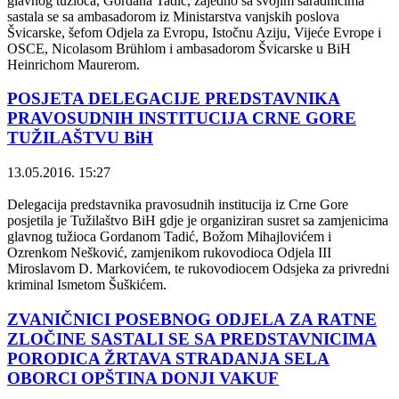
glavnog tužioca, Gordana Tadić, zajedno sa svojim saradnicima
sastala se sa ambasadorom iz Ministarstva vanjskih poslova
Švicarske, šefom Odjela za Evropu, Istočnu Aziju, Vijeće Evrope i
OSCE, Nicolasom Brühlom i ambasadorom Švicarske u BiH
Heinrichom Maurerom.
POSJETA DELEGACIJE PREDSTAVNIKA
PRAVOSUDNIH INSTITUCIJA CRNE GORE
TUŽILAŠTVU BiH
13.05.2016. 15:27
Delegacija predstavnika pravosudnih institucija iz Crne Gore
posjetila je Tužilaštvo BiH gdje je organiziran susret sa zamjenicima
glavnog tužioca Gordanom Tadić, Božom Mihajlovićem i
Ozrenkom Nešković, zamjenikom rukovodioca Odjela III
Miroslavom D. Markovićem, te rukovodiocem Odsjeka za privredni
kriminal Ismetom Šuškićem.
ZVANIČNICI POSEBNOG ODJELA ZA RATNE
ZLOČINE SASTALI SE SA PREDSTAVNICIMA
PORODICA ŽRTAVA STRADANJA SELA
OBORCI OPŠTINA DONJI VAKUF