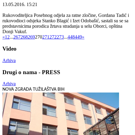
13.05.2016. 15:21
Rukovoditeljica Posebnog odjela za ratne zločine, Gordana Tadić i
rukovodioci odsjeka Stanko Blagić i Izet Odobašić, sastali su se sa
predstavnicima porodica žrtava stradanja u selu Oborci, opština
Donji Vakuf.
«
1
2
...
267
268
269
270
271
272
273
...
448
449
»
Video
Arhiva
Drugi o nama - PRESS
Arhiva
NOVA ZGRADA TUŽILAŠTVA BIH