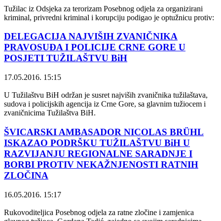
Tužilac iz Odsjeka za terorizam Posebnog odjela za organizirani
kriminal, privredni kriminal i korupciju podigao je optužnicu protiv:
DELEGACIJA NAJVIŠIH ZVANIČNIKA
PRAVOSUĐA I POLICIJE CRNE GORE U
POSJETI TUŽILAŠTVU BiH
17.05.2016. 15:15
U Tužilaštvu BiH održan je susret najviših zvaničnika tužilaštava,
sudova i policijskih agencija iz Crne Gore, sa glavnim tužiocem i
zvaničnicima Tužilaštva BiH.
ŠVICARSKI AMBASADOR NICOLAS BRÜHL
ISKAZAO PODRŠKU TUŽILAŠTVU BiH U
RAZVIJANJU REGIONALNE SARADNJE I
BORBI PROTIV NEKAŽNJENOSTI RATNIH
ZLOČINA
16.05.2016. 15:17
Rukovoditeljica Posebnog odjela za ratne zločine i zamjenica