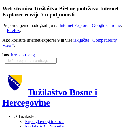
Web stranica Tužilaštva BiH ne podržava Internet
Explorer verzije 7 u potpunosti.
Preporučujemo nadogradnju na
Internet Explorer
,
Google Chrome
,
ili
Firefox
.
Ako koristite Internet explorer 9 ili više
isključite "Compatibility
View"
.
bos
hrv
срп
eng
Tužilaštvo Bosne i
Hercegovine
O Tužilaštvu
Riječ glavnog tužioca
Kodeks tužilačke etike