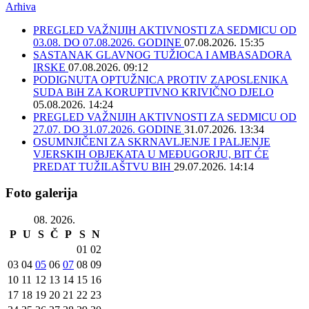
Arhiva
PREGLED VAŽNIJIH AKTIVNOSTI ZA SEDMICU OD
03.08. DO 07.08.2026. GODINE
07.08.2026. 15:35
SASTANAK GLAVNOG TUŽIOCA I AMBASADORA
IRSKE
07.08.2026. 09:12
PODIGNUTA OPTUŽNICA PROTIV ZAPOSLENIKA
SUDA BiH ZA KORUPTIVNO KRIVIČNO DJELO
05.08.2026. 14:24
PREGLED VAŽNIJIH AKTIVNOSTI ZA SEDMICU OD
27.07. DO 31.07.2026. GODINE
31.07.2026. 13:34
OSUMNJIČENI ZA SKRNAVLJENJE I PALJENJE
VJERSKIH OBJEKATA U MEĐUGORJU, BIT ĆE
PREDAT TUŽILAŠTVU BIH
29.07.2026. 14:14
Foto galerija
08. 2026.
P
U
S
Č
P
S
N
01
02
03
04
05
06
07
08
09
10
11
12
13
14
15
16
17
18
19
20
21
22
23