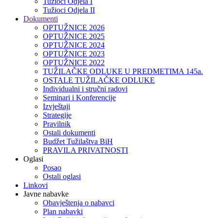
Tužioci Odjela I
Tužioci Odjela II
Dokumenti
OPTUŽNICE 2026
OPTUŽNICE 2025
OPTUŽNICE 2024
OPTUŽNICE 2023
OPTUŽNICE 2022
TUŽILAČKE ODLUKE U PREDMETIMA 145a.
OSTALE TUŽILAČKE ODLUKE
Individualni i stručni radovi
Seminari i Konferencije
Izvještaji
Strategije
Pravilnik
Ostali dokumenti
Budžet Tužilaštva BiH
PRAVILA PRIVATNOSTI
Oglasi
Posao
Ostali oglasi
Linkovi
Javne nabavke
Obavještenja o nabavci
Plan nabavki