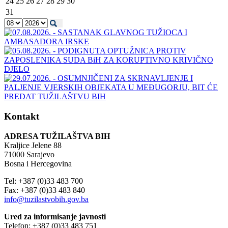
24
25
26
27
28
29
30
31
Kontakt
ADRESA TUŽILAŠTVA BIH
Kraljice Jelene 88
71000 Sarajevo
Bosna i Hercegovina
Tel: +387 (0)33 483 700
Fax: +387 (0)33 483 840
info@tuzilastvobih.gov.ba
Ured za informisanje javnosti
Telefon: +387 (0)33 483 751