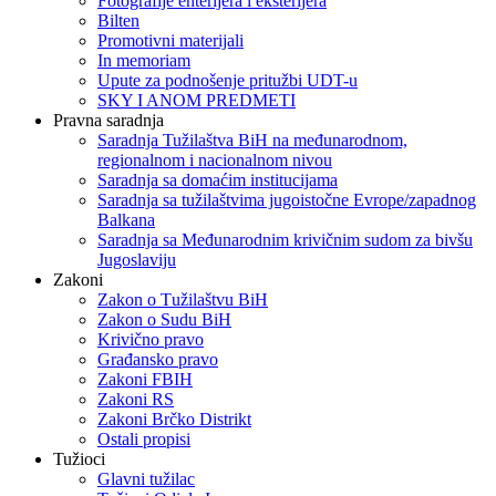
Fotografije enterijera i eksterijera
Bilten
Promotivni materijali
In memoriam
Upute za podnošenje pritužbi UDT-u
SKY I ANOM PREDMETI
Pravna saradnja
Saradnja Tužilaštva BiH na međunarodnom,
regionalnom i nacionalnom nivou
Saradnja sa domaćim institucijama
Saradnja sa tužilaštvima jugoistočne Evrope/zapadnog
Balkana
Saradnja sa Međunarodnim krivičnim sudom za bivšu
Jugoslaviju
Zakoni
Zakon o Тužilaštvu BiH
Zakon o Sudu BiH
Krivično pravo
Građansko pravo
Zakoni FBIH
Zakoni RS
Zakoni Brčko Distrikt
Ostali propisi
Tužioci
Glavni tužilac