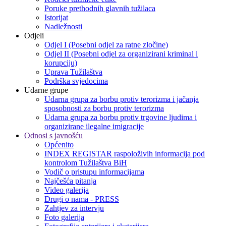
Poruke prethodnih glavnih tužilaca
Istorijat
Nadležnosti
Odjeli
Odjel I (Posebni odjel za ratne zločine)
Odjel II (Posebni odjel za organizirani kriminal i
korupciju)
Uprava Tužilaštva
Podrška svjedocima
Udarne grupe
Udarna grupa za borbu protiv terorizma i jačanja
sposobnosti za borbu protiv terorizma
Udarna grupa za borbu protiv trgovine ljudima i
organizirane ilegalne imigracije
Odnosi s javnošću
Općenito
INDEX REGISTAR raspoloživih informacija pod
kontrolom Tužilaštva BiH
Vodič o pristupu informacijama
Najčešća pitanja
Video galerija
Drugi o nama - PRESS
Zahtjev za intervju
Foto galerija