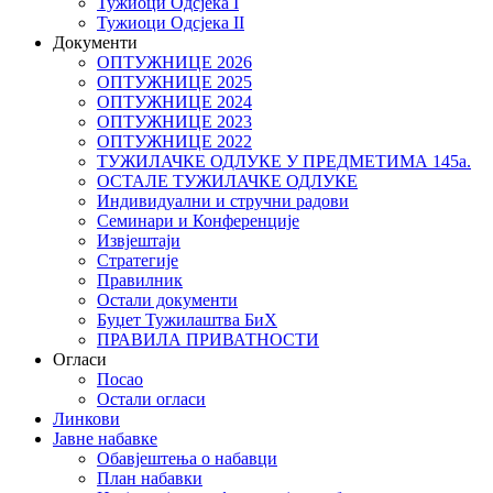
Тужиоци Oдсјекa I
Тужиоци Oдсјекa II
Документи
ОПТУЖНИЦЕ 2026
ОПТУЖНИЦЕ 2025
ОПТУЖНИЦЕ 2024
ОПТУЖНИЦЕ 2023
ОПТУЖНИЦЕ 2022
ТУЖИЛАЧКЕ ОДЛУКЕ У ПРЕДМЕТИМА 145а.
ОСТАЛЕ ТУЖИЛАЧКЕ ОДЛУКЕ
Индивидуални и стручни радови
Семинари и Конференције
Извјештаји
Стратегије
Правилник
Остали документи
Буџет Тужилаштва БиХ
ПРАВИЛА ПРИВАТНОСТИ
Огласи
Посао
Остали огласи
Линкови
Јавне набавке
Обавјештења о набавци
План набавки