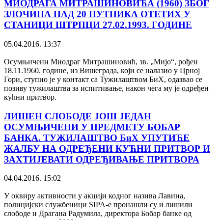
МИОДРАГА МИТРАШИНОВИЋА (1960) ЗБОГ
ЗЛОЧИНА НАД 20 ПУТНИКА ОТЕТИХ У
СТАНИЦИ ШТРПЦИ 27.02.1993. ГОДИНЕ
05.04.2016. 13:37
Осумњичени Миодраг Митрашиновић, зв. „Мијо“, рођен
18.11.1960. године, из Вишеграда, који се налазио у Црној
Гори, ступио је у контакт са Тужилаштвом БиХ, одазвао се
позиву тужилаштва за испитивање, након чега му је одређен
кућни притвор.
ЛИШЕН СЛОБОДЕ ЈОШ ЈЕДАН
ОСУМЊИЧЕНИ У ПРЕДМЕТУ БОБАР
БАНКА. ТУЖИЛАШТВО БиХ УПУТИЋЕ
ЖАЛБУ НА ОДРЕЂЕНИ КУЋНИ ПРИТВОР И
ЗАХТИЈЕВАТИ ОДРЕЂИВАЊЕ ПРИТВОРА
04.04.2016. 15:02
У оквиру активности у акцији кодног назива Лавина,
полицијски службеници SIPA-е пронашли су и лишили
слободе и Драгана Радумила, директора Бобар банке од