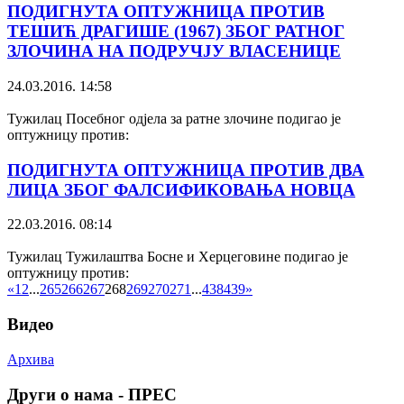
ПОДИГНУТА ОПТУЖНИЦА ПРОТИВ
ТЕШИЋ ДРАГИШЕ (1967) ЗБОГ РАТНОГ
ЗЛОЧИНА НА ПОДРУЧЈУ ВЛАСЕНИЦЕ
24.03.2016. 14:58
Тужилац Посебног одјела за ратне злочине подигао је
оптужницу против:
ПОДИГНУТА ОПТУЖНИЦА ПРОТИВ ДВА
ЛИЦА ЗБОГ ФАЛСИФИКОВАЊА НОВЦА
22.03.2016. 08:14
Тужилац Тужилаштва Босне и Херцеговине подигао је
оптужницу против:
«
1
2
...
265
266
267
268
269
270
271
...
438
439
»
Видео
Архива
Други о нама - ПРЕС