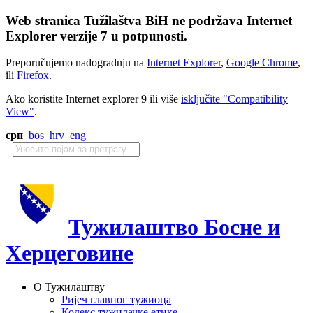
Web stranica Tužilaštva BiH ne podržava Internet
Explorer verzije 7 u potpunosti.
Preporučujemo nadogradnju na
Internet Explorer
,
Google Chrome
,
ili
Firefox
.
Ako koristite Internet explorer 9 ili više
isključite "Compatibility
View"
.
срп
bos
hrv
eng
Тужилаштво Босне и
Херцеговине
О Тужилаштву
Ријеч главног тужиоца
Кодекс тужилачке етике