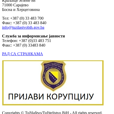
Краљице Јелене 88
71000 Сарајево
Босна и Херцеговина
Тел: +387 (0) 33 483 700
Факс: +387 (0) 33 483 840
info@tuzilastvobih.gov.ba
Служба
за
информисање
јавности
Телефон: +387 (0)33 483 751
Факс: +387 (0) 33483 840
РАД СА СТРАНКАМА
Copyrights © Tužilaštvo/Tužiteljstvo BiH - All rights reserved.