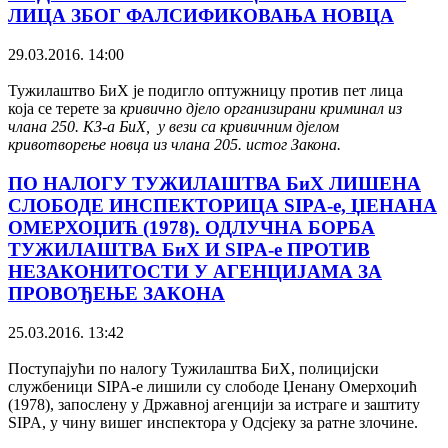
ЛИЦА ЗБОГ ФАЛСИФИКОВАЊА НОВЦА
29.03.2016. 14:00
Тужилаштво БиХ је подигло оптужницу против пет лица
која се терете за
кривично дјело организирани криминал из
члана 250. КЗ-а БиХ, у вези са кривичним дјелом
кривотворење новца из члана 205. истог Закона.
ПО НАЛОГУ ТУЖИЛАШТВА БиХ ЛИШЕНА
СЛОБОДЕ ИНСПЕКТОРИЦА SIPA-е, ЏЕНАНА
ОМЕРХОЏИЋ (1978). ОДЛУЧНА БОРБА
ТУЖИЛАШТВА БиХ И SIPA-е ПРОТИВ
НЕЗАКОНИТОСТИ У АГЕНЦИЈАМА ЗА
ПРОВОЂЕЊЕ ЗАКОНА
25.03.2016. 13:42
Поступајући по налогу Тужилаштва БиХ, полицијски
службеници SIPA-е лишили су слободе Џенану Омерхоџић
(1978), запослену у Државној агенцији за истраге и заштиту
SIPA, у чину вишег инспектора у Одсјеку за ратне злочине.