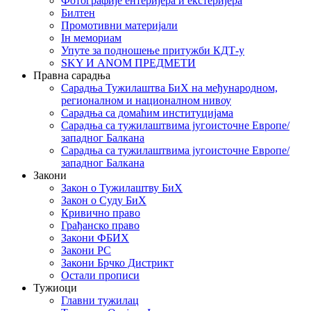
Фотографије ентеријера и екстеријера
Билтен
Промотивни материјали
Iн мемориам
Упуте за подношење притужби КДТ-у
SKY И ANOM ПРЕДМЕТИ
Правна сарадња
Сарадња Тужилаштва БиХ на међународном,
регионалном и националном нивоу
Сарадња са домаћим институцијама
Сарадња са тужилаштвима југоисточне Европе/
западног Балкана
Сарадња са тужилаштвима југоисточне Европе/
западног Балкана
Закони
Закон о Тужилаштву БиХ
Закон о Суду БиХ
Кривично право
Грађанско право
Закони ФБИХ
Закони РС
Закони Брчко Дистрикт
Остали прописи
Тужиоци
Главни тужилац