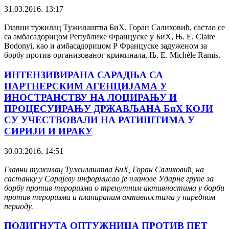
31.03.2016. 13:17
Главни тужилац Тужилаштва БиХ, Горан Салиховић, састао се
са амбасадорицом Републике Француске у БиХ, Њ. Е. Claire
Bodonyi, као и амбасадорицом Р Француске задуженом за
борбу против организованог криминала, Њ. Е. Michèle Ramis.
ИНТЕНЗИВИРАНА САРАДЊА СА
ПАРТНЕРСКИМ АГЕНЦИЈАМА У
ИНОСТРАНСТВУ НА ЛОЦИРАЊУ И
ПРОЦЕСУИРАЊУ ДРЖАВЉАНА БиХ КОЈИ
СУ УЧЕСТВОВАЛИ НА РАТИШТИМА У
СИРИЈИ И ИРАКУ
30.03.2016. 14:51
Главни тужилац Тужилаштва БиХ, Горан Салиховић, на
састанку у Сарајеву информисао је чланове Ударне групе за
борбу против тероризма о тренутним активностима у борби
против тероризма и планираним активностима у наредном
периоду.
ПОДИГНУТА ОПТУЖНИЦА ПРОТИВ ПЕТ