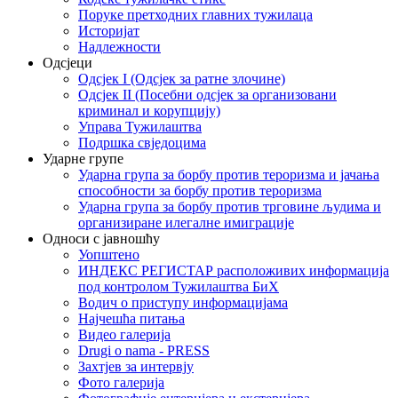
Поруке претходних главних тужилаца
Историјат
Надлежности
Одсјеци
Одсјек I (Одсјек за ратне злочине)
Одсјек II (Посебни одсјек за организовани
криминал и корупцију)
Управа Тужилаштва
Подршка свједоцима
Ударне групе
Ударна група за борбу против тероризма и јачања
способности за борбу против тероризма
Ударна група за борбу против трговине људима и
организиране илегалне имиграције
Односи с јавношћу
Уопштено
ИНДЕКС РЕГИСТАР расположивих информација
под контролом Тужилаштва БиХ
Водич о приступу информацијама
Најчешћа питања
Видео галерија
Drugi o nama - PRESS
Захтјев за интервју
Фото галерија