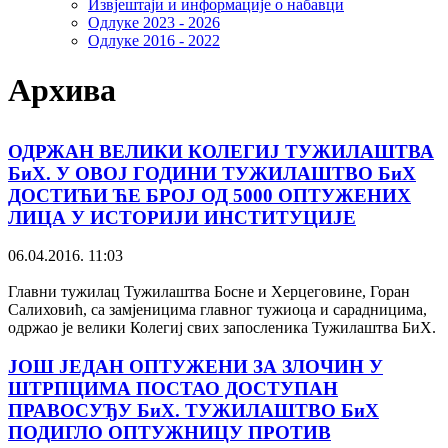
Извјештаји и информације о набавци
Одлуке 2023 - 2026
Одлуке 2016 - 2022
Архива
ОДРЖАН ВЕЛИКИ КОЛЕГИЈ ТУЖИЛАШТВА
БиХ. У ОВОЈ ГОДИНИ ТУЖИЛАШТВО БиХ
ДОСТИЋИ ЋЕ БРОЈ ОД 5000 ОПТУЖЕНИХ
ЛИЦА У ИСТОРИЈИ ИНСТИТУЦИЈЕ
06.04.2016. 11:03
Главни тужилац Тужилаштва Босне и Херцеговине, Горан
Салиховић, са замјеницима главног тужиоца и сарадницима,
одржао је велики Колегиј свих запосленика Тужилаштва БиХ.
ЈОШ ЈЕДАН ОПТУЖЕНИ ЗА ЗЛОЧИН У
ШТРПЦИМА ПОСТАО ДОСТУПАН
ПРАВОСУЂУ БиХ. ТУЖИЛАШТВО БиХ
ПОДИГЛО ОПТУЖНИЦУ ПРОТИВ