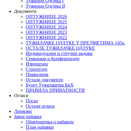
Тужиоци Oдсјекa I
Тужиоци Oдсјекa II
Документи
ОПТУЖНИЦЕ 2026
ОПТУЖНИЦЕ 2025
ОПТУЖНИЦЕ 2024
ОПТУЖНИЦЕ 2023
ОПТУЖНИЦЕ 2022
ТУЖИЛАЧКЕ ОДЛУКЕ У ПРЕДМЕТИМА 145а.
ОСТАЛЕ ТУЖИЛАЧКЕ ОДЛУКЕ
Индивидуални и стручни радови
Семинари и Конференције
Извјештаји
Стратегије
Правилник
Остали документи
Буџет Тужилаштва БиХ
ПРАВИЛА ПРИВАТНОСТИ
Огласи
Посао
Остали огласи
Линкови
Јавне набавке
Обавјештења о набавци
План набавки