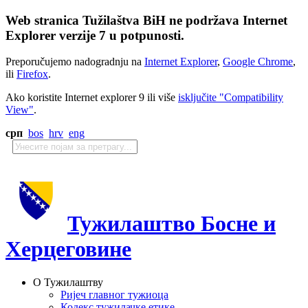
Web stranica Tužilaštva BiH ne podržava Internet
Explorer verzije 7 u potpunosti.
Preporučujemo nadogradnju na
Internet Explorer
,
Google Chrome
,
ili
Firefox
.
Ako koristite Internet explorer 9 ili više
isključite "Compatibility
View"
.
срп
bos
hrv
eng
Тужилаштво Босне и
Херцеговине
О Тужилаштву
Ријеч главног тужиоца
Кодекс тужилачке етике