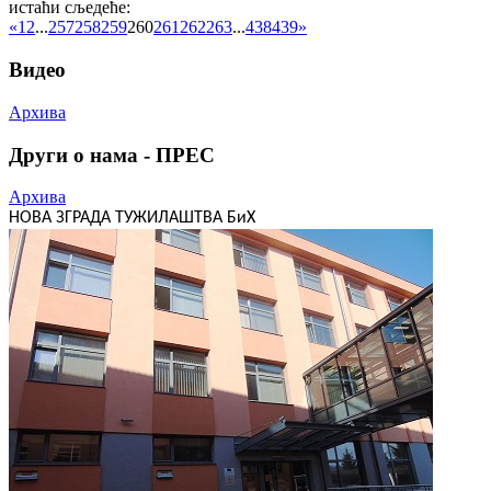
истаћи сљедеће:
«
1
2
...
257
258
259
260
261
262
263
...
438
439
»
Видео
Архива
Други о нама - ПРЕС
Архива
НОВА ЗГРАДА ТУЖИЛАШТВА БиХ