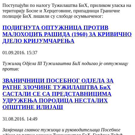
Поступајући по налогу Тужилаштва БиХ, приликом уласка на
територију Босне и Херцеговине, припадници Граничне
полиције БиХ лишили су слободе осумњиченог:
ПОДИГНУТА ОПТУЖНИЦА ПРОТИВ
МАЛОХОЏИЋ РАШИДА (1960) ЗА КРИВИЧНО
ДЈЕЛО КРИЈУМЧАРЕЊА
01.09.2016. 15:37
Тужилац Одјела III Тужилаштва БиХ подигао је оптужницу
против:
ЗВАНИЧНИЦИ ПОСЕБНОГ ОДЈЕЛА ЗА
РАТНЕ ЗЛОЧИНЕ ТУЖИЛАШТВА БиХ
САСТАЛИ СЕ СА ПРЕДСТАВНИЦИМА
УДРУЖЕЊА ПОРОДИЦА НЕСТАЛИХ
ОПШТИНЕ ИЛИЈАШ
31.08.2016. 14:49
Замјеница главног тужиоца и руководитељица Посебног