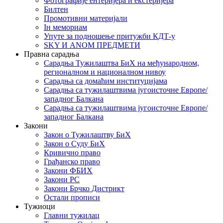
Фотографије ентеријера и екстеријера
Билтен
Промотивни материјали
Iн мемориам
Упуте за подношење притужби КДТ-у
SKY И ANOM ПРЕДМЕТИ
Правна сарадња
Сарадња Тужилаштва БиХ на међународном,
регионалном и националном нивоу
Сарадња са домаћим институцијама
Сарадња са тужилаштвима југоисточне Европе/
западног Балкана
Сарадња са тужилаштвима југоисточне Европе/
западног Балкана
Закони
Закон о Тужилаштву БиХ
Закон о Суду БиХ
Кривично право
Грађанско право
Закони ФБИХ
Закони РС
Закони Брчко Дистрикт
Остали прописи
Тужиоци
Главни тужилац