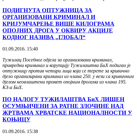
ПОДИГНУТА ОПТУЖНИЦА ЗА
ОРГАНИЗОВАНИ КРИМИНАЛ И
КРИЈУМЧАРЕЊЕ ВИШЕ КИЛОГРАМА
ОПОЈНИХ ДРОГА У ОКВИРУ АКЦИЈЕ
КОДНОГ НАЗИВА „ГЛОБАЛ“
01.09.2016. 15:40
Тужилац Посебног одјела за организовани криминал,
привредни криминал и корупцију Тужилаштва БиХ подигао је
оптужницу против четири лица која се терете за кривично
дјело организирани криминал из члана 250. у вези са кривичним
дјелом неовлаштени промет опојним дрогама из члана 195.
КЗ-а БиХ.
ПО НАЛОГУ ТУЖИЛАШТВА БиХ ЛИШЕН
ОСУМЊИЧЕНИ ЗА РАТНЕ ЗЛОЧИНЕ НАД
ЖРТВАМА ХРВАТСКЕ НАЦИОНАЛНОСТИ У
КОЊИЦУ
01.09.2016. 15:38