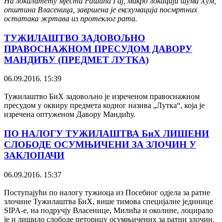
На локалитету мјеста Рашића Гај, микро локацији шума Хум,
општина Власеница, завршена је ексхумација посмртних
остатака жртава из протеклог рата.
ТУЖИЛАШТВО ЗАДОВОЉНО
ПРАВОСНАЖНОМ ПРЕСУДОМ ДАВОРУ
МАНДИЋУ (ПРЕДМЕТ ЛУТКА)
06.09.2016. 15:39
Тужилаштво БиХ задовољно је изреченом правоснажном
пресудом у оквиру предмета кодног назива „Лутка“, која је
изречена оптуженом Давору Мандићу.
ПО НАЛОГУ ТУЖИЛАШТВА БиХ ЛИШЕНИ
СЛОБОДЕ ОСУМЊИЧЕНИ ЗА ЗЛОЧИН У
ЗАКЛОПАЧИ
06.09.2016. 15:37
Поступајући по налогу тужиоца из Посебног одјела за ратне
злочине Тужилаштва БиХ, више тимова специјалне јединице
SIPA-е, на подручју Власенице, Милића и околине, лоцирало
је и лишило слободе петорицу осумњичених за ратни злочин.