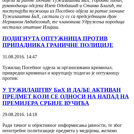
одјела за ратне злочине Тужилаштва БиХ, Гордана Тадић,
руководиоци одсјека Изет Одобашић и Станко Благић, те
поступајући тужиоци из Посебног одјела за ратне злочине
Тужилаштва БиХ, састали су се са предсједницом гђом
Нермином Авдибеговић, те члановима Удружења породица
несталих општине Илијаш.
ПОДИГНУТА ОПТУЖНИЦА ПРОТИВ
ПРИПАДНИКА ГРАНИЧНЕ ПОЛИЦИЈЕ
31.08.2016. 14:47
Тужилац Посебног одјела за организовани криминал,
привредни криминал и корупцију подигао је оптужницу
против:
У ТУЖИЛАШТВУ БиХ И ДАЉЕ АКТИВАН
ПРЕДМЕТ КОЈИ СЕ ОДНОСИ НА НАПАД НА
ПРЕМИЈЕРА СРБИЈЕ ВУЧИЋА
29.08.2016. 14:18
Ради тачног и објективног информисања јавности, те због
непотребне политизације предмета у медијима, желимо