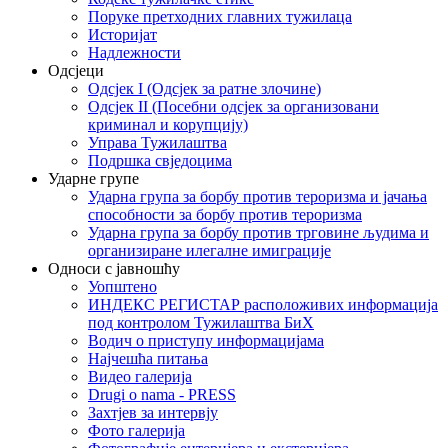
Поруке претходних главних тужилаца
Историјат
Надлежности
Одсјеци
Одсјек I (Одсјек за ратне злочине)
Одсјек II (Посебни одсјек за организовани
криминал и корупцију)
Управа Тужилаштва
Подршка свједоцима
Ударне групе
Ударна група за борбу против тероризма и јачања
способности за борбу против тероризма
Ударна група за борбу против трговине људима и
организиране илегалне имиграције
Односи с јавношћу
Уопштено
ИНДЕКС РЕГИСТАР расположивих информација
под контролом Тужилаштва БиХ
Водич о приступу информацијама
Најчешћа питања
Видео галерија
Drugi o nama - PRESS
Захтјев за интервју
Фото галерија