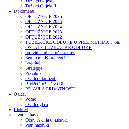
Tužioci Odjela I
Tužioci Odjela II
Dokumenti
OPTUŽNICE 2026
OPTUŽNICE 2025
OPTUŽNICE 2024
OPTUŽNICE 2023
OPTUŽNICE 2022
TUŽILAČKE ODLUKE U PREDMETIMA 145a.
OSTALE TUŽILAČKE ODLUKE
Individualni i stručni radovi
Seminari i Konferencije
Izvještaji
Strategije
Pravilnik
Ostali dokumenti
Budžet Tužilaštva BiH
PRAVILA PRIVATNOSTI
Oglasi
Posao
Ostali oglasi
Linkovi
Javne nabavke
Obavještenja o nabavci
Plan nabavki