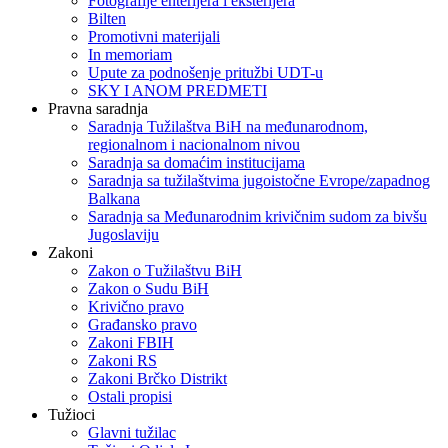
Fotografije enterijera i eksterijera
Bilten
Promotivni materijali
In memoriam
Upute za podnošenje pritužbi UDT-u
SKY I ANOM PREDMETI
Pravna saradnja
Saradnja Tužilaštva BiH na međunarodnom,
regionalnom i nacionalnom nivou
Saradnja sa domaćim institucijama
Saradnja sa tužilaštvima jugoistočne Evrope/zapadnog
Balkana
Saradnja sa Međunarodnim krivičnim sudom za bivšu
Jugoslaviju
Zakoni
Zakon o Тužilaštvu BiH
Zakon o Sudu BiH
Krivično pravo
Građansko pravo
Zakoni FBIH
Zakoni RS
Zakoni Brčko Distrikt
Ostali propisi
Tužioci
Glavni tužilac