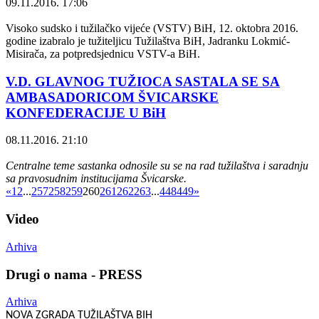
09.11.2016. 17:06
Visoko sudsko i tužilačko vijeće (VSTV) BiH, 12. oktobra 2016.
godine izabralo je tužiteljicu Tužilaštva BiH, Jadranku Lokmić-
Misirača, za potpredsjednicu VSTV-a BiH.
V.D. GLAVNOG TUŽIOCA SASTALA SE SA
AMBASADORICOM ŠVICARSKE
KONFEDERACIJE U BiH
08.11.2016. 21:10
Centralne teme sastanka odnosile su se na rad tužilaštva i saradnju
sa pravosudnim institucijama Švicarske.
«
1
2
...
257
258
259
260
261
262
263
...
448
449
»
Video
Arhiva
Drugi o nama - PRESS
Arhiva
NOVA ZGRADA TUŽILAŠTVA BIH