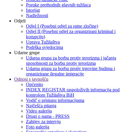
Poruke prethodnih glavnih tužilaca
Istorijat
Nadležnosti
Odjeli
Odjel I (Posebni odjel za ratne zločine)
Odjel II (Posebni odjel za organizirani kriminal i
korupciju)
Uprava Tužilaštva
Podrška svjedocima
Udarne grupe
Udarna grupa za borbu protiv terorizma i jačanja
sposobnosti za borbu protiv terorizma
Udarna grupa za borbu protiv trgovine ljudima i
organizirane ilegalne imigracije
Odnosi s javnošću
Općenito
INDEX REGISTAR raspoloživih informacija pod
kontrolom Tužilaštva BiH
Vodič o pristupu informacijama
Najčešća pitanja
Video galerija
Drugi o nama - PRESS
Zahtjev za intervju
Foto galerija