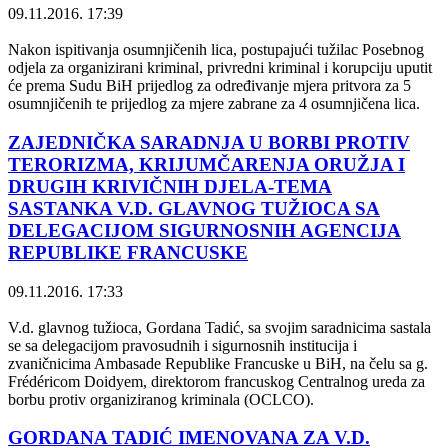
09.11.2016. 17:39
Nakon ispitivanja osumnjičenih lica, postupajući tužilac Posebnog
odjela za organizirani kriminal, privredni kriminal i korupciju uputit
će prema Sudu BiH prijedlog za određivanje mjera pritvora za 5
osumnjičenih te prijedlog za mjere zabrane za 4 osumnjičena lica.
ZAJEDNIČKA SARADNJA U BORBI PROTIV
TERORIZMA, KRIJUMČARENJA ORUŽJA I
DRUGIH KRIVIČNIH DJELA-TEMA
SASTANKA V.D. GLAVNOG TUŽIOCA SA
DELEGACIJOM SIGURNOSNIH AGENCIJA
REPUBLIKE FRANCUSKE
09.11.2016. 17:33
V.d. glavnog tužioca, Gordana Tadić, sa svojim saradnicima sastala
se sa delegacijom pravosudnih i sigurnosnih institucija i
zvaničnicima Ambasade Republike Francuske u BiH, na čelu sa g.
Frédéricom Doidyem, direktorom francuskog Centralnog ureda za
borbu protiv organiziranog kriminala (OCLCO).
GORDANA TADIĆ IMENOVANA ZA V.D.