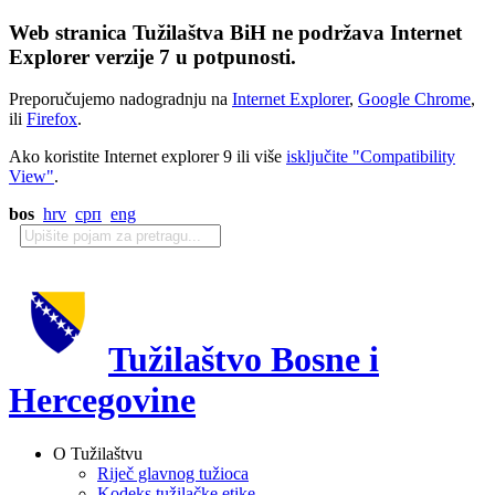
Web stranica Tužilaštva BiH ne podržava Internet
Explorer verzije 7 u potpunosti.
Preporučujemo nadogradnju na
Internet Explorer
,
Google Chrome
,
ili
Firefox
.
Ako koristite Internet explorer 9 ili više
isključite "Compatibility
View"
.
bos
hrv
срп
eng
Tužilaštvo Bosne i
Hercegovine
O Tužilaštvu
Riječ glavnog tužioca
Kodeks tužilačke etike