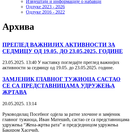
Извјештаји и информације о набавци
Одлуке 2023 - 2026
Одлуке 2016 - 2022
Архива
ПРЕГЛЕД ВАЖНИЈИХ АКТИВНОСТИ ЗА
СЕДМИЦУ ОД 19.05. ДО 23.05.2025. ГОДИНЕ
23.05.2025. 13:40
У наставку погледајте преглед важнијих
активности за седмицу од 19.05. до 23.05.2025. године.
ЗАМЈЕНИК ГЛАВНОГ ТУЖИОЦА САСТАО
СЕ СА ПРЕДСТАВНИЦАМА УДРУЖЕЊА
ЖРТАВА
20.05.2025. 13:14
Руководилац Посебног одјела за ратне злочине и замјеник
главног тужиоца, Иван Матешић, састао се са представницама
удружења “Жена-жртва рата” и предсједницом удружења
Бакиром Хасечић.