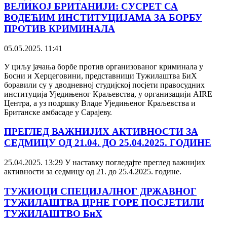
ВЕЛИКОЈ БРИТАНИЈИ: СУСРЕТ СА
ВОДЕЋИМ ИНСТИТУЦИЈАМА ЗА БОРБУ
ПРОТИВ КРИМИНАЛА
05.05.2025. 11:41
У циљу јачања борбе против организованог криминала у
Босни и Херцеговини, представници Тужилаштва БиХ
боравили су у дводневној студијској посјети правосудних
институција Уједињеног Краљевства, у организацији AIRE
Центра, а уз подршку Владе Уједињеног Краљевства и
Британске амбасаде у Сарајеву.
ПРЕГЛЕД ВАЖНИЈИХ АКТИВНОСТИ ЗА
СЕДМИЦУ ОД 21.04. ДО 25.04.2025. ГОДИНЕ
25.04.2025. 13:29
У наставку погледајте преглед важнијих
активности за седмицу од 21. до 25.4.2025. године.
ТУЖИОЦИ СПЕЦИЈАЛНОГ ДРЖАВНОГ
ТУЖИЛАШТВА ЦРНЕ ГОРЕ ПОСЈЕТИЛИ
ТУЖИЛАШТВО БиХ