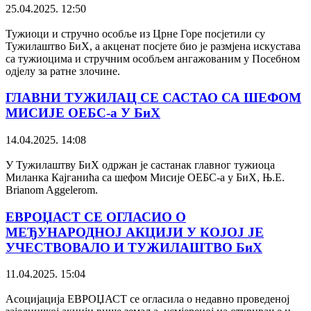
25.04.2025. 12:50
Тужиоци и стручно особље из Црне Горе посјетили су
Тужилаштво БиХ, а акценат посјете био је размјена искустава
са тужиоцима и стручним особљем ангажованим у Посебном
одјелу за ратне злочине.
ГЛАВНИ ТУЖИЛАЦ СЕ САСТАО СА ШЕФОМ
МИСИЈЕ ОЕБС-а У БиХ
14.04.2025. 14:08
У Тужилаштву БиХ одржан је састанак главног тужиоца
Миланка Кајганића са шефом Мисије ОЕБС-а у БиХ, Њ.Е.
Brianom Aggelerom.
ЕВРОЏАСТ СЕ ОГЛАСИО О
МЕЂУНАРОДНОЈ АКЦИЈИ У КОЈОЈ ЈЕ
УЧЕСТВОВАЛО И ТУЖИЛАШТВО БиХ
11.04.2025. 15:04
Асоцијација ЕВРОЏАСТ се огласила о недавно проведеној