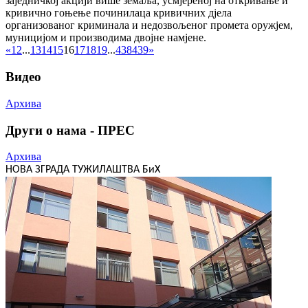
заједничкој акцији више земаља, усмјереној на откривање и
кривично гоњење починилаца кривичних дјела
организованог криминала и недозвољеног промета оружјем,
муницијом и производима двојне намјене.
«
1
2
...
13
14
15
16
17
18
19
...
438
439
»
Видео
Архива
Други о нама - ПРЕС
Архива
НОВА ЗГРАДА ТУЖИЛАШТВА БиХ