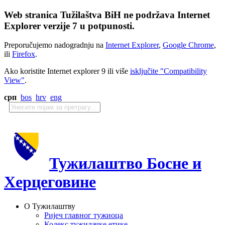
Web stranica Tužilaštva BiH ne podržava Internet
Explorer verzije 7 u potpunosti.
Preporučujemo nadogradnju na
Internet Explorer
,
Google Chrome
,
ili
Firefox
.
Ako koristite Internet explorer 9 ili više
isključite "Compatibility
View"
.
срп
bos
hrv
eng
Тужилаштво Босне и
Херцеговине
О Тужилаштву
Ријеч главног тужиоца
Кодекс тужилачке етике