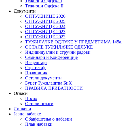
Тужиоци Oдсјекa I
Тужиоци Oдсјекa II
Документи
ОПТУЖНИЦЕ 2026
ОПТУЖНИЦЕ 2025
ОПТУЖНИЦЕ 2024
ОПТУЖНИЦЕ 2023
ОПТУЖНИЦЕ 2022
ТУЖИЛАЧКЕ ОДЛУКЕ У ПРЕДМЕТИМА 145а.
ОСТАЛЕ ТУЖИЛАЧКЕ ОДЛУКЕ
Индивидуални и стручни радови
Семинари и Конференције
Извјештаји
Стратегије
Правилник
Остали документи
Буџет Тужилаштва БиХ
ПРАВИЛА ПРИВАТНОСТИ
Огласи
Посао
Остали огласи
Линкови
Јавне набавке
Обавјештења о набавци
План набавки