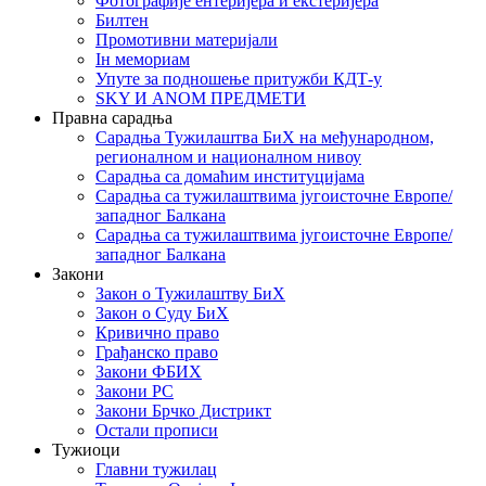
Фотографије ентеријера и екстеријера
Билтен
Промотивни материјали
Iн мемориам
Упуте за подношење притужби КДТ-у
SKY И ANOM ПРЕДМЕТИ
Правна сарадња
Сарадња Тужилаштва БиХ на међународном,
регионалном и националном нивоу
Сарадња са домаћим институцијама
Сарадња са тужилаштвима југоисточне Европе/
западног Балкана
Сарадња са тужилаштвима југоисточне Европе/
западног Балкана
Закони
Закон о Тужилаштву БиХ
Закон о Суду БиХ
Кривично право
Грађанско право
Закони ФБИХ
Закони РС
Закони Брчко Дистрикт
Остали прописи
Тужиоци
Главни тужилац