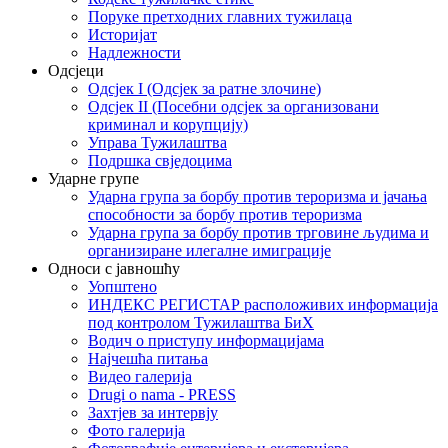
Поруке претходних главних тужилаца
Историјат
Надлежности
Одсјеци
Одсјек I (Одсјек за ратне злочине)
Одсјек II (Посебни одсјек за организовани
криминал и корупцију)
Управа Тужилаштва
Подршка свједоцима
Ударне групе
Ударна група за борбу против тероризма и јачања
способности за борбу против тероризма
Ударна група за борбу против трговине људима и
организиране илегалне имиграције
Односи с јавношћу
Уопштено
ИНДЕКС РЕГИСТАР расположивих информација
под контролом Тужилаштва БиХ
Водич о приступу информацијама
Најчешћа питања
Видео галерија
Drugi o nama - PRESS
Захтјев за интервју
Фото галерија